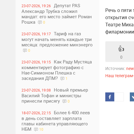
Депутат PAS
23-07-2026, 19:26
Речь о пяти
Александр Трубка сложил
мандат: его место займет Роман
открытия сч
Рошка
0
Театре Миха
филармонии 
Тариф на газ
23-07-2026, 19:17
могут начать менять каждые три
месяца: предложение минэнерго
👍
0
0
Как Раду Мустяца
23-07-2026, 19:15
комментирует фотографию с
Источник:
new
Нае-Симионом Плешка с
Наш телеграм
заседания ДПМ?
1
Новый премьер
23-07-2026, 19:08
Василий Тофан и министры
принесли присягу
0
Более 6 400 леев
18-07-2026, 22:15
в день составляет зарплата
главы кабинета управляющего
НБМ
10