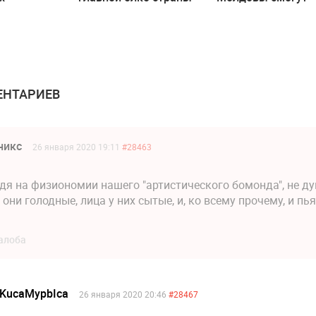
й будет
(Видео)
получить гранты 
ован
размере до 350
тысяч леев
НТАРИЕВ
никс
26 января 2020 19:11
#28463
дя на физиономии нашего "артистического бомонда", не д
 они голодные, лица у них сытые, и, ко всему прочему, и пь
алоба
KucaMypbIca
26 января 2020 20:46
#28467