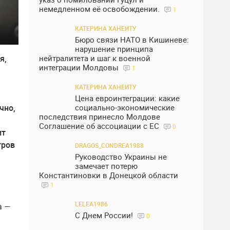
немедленном её освобождении.
1
КАТЕРИНА ХАНЕИТУ
Бюро связи НАТО в Кишиневе:
нарушение принципа
я,
нейтралитета и шаг к военной
интеграции Молдовы
1
КАТЕРИНА ХАНЕИТУ
Цена евроинтеграции: какие
чно,
социально-экономические
последствия принесло Молдове
Соглашение об ассоциации с ЕС
0
ит
тров
DRAGOS_CONDREA1988
Руководство Украины не
замечает потерю
Константиновки в Донецкой области
1
LELEA1986
а —
С Днем России!
0