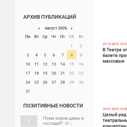
АРХИВ ПУБЛИКАЦИЙ
«
Август 2026 »
Пн
Вт
Ср
Чт
Пт
Сб
Вс
25-10-2019, 13:4
1
2
В Театре о
3
4
5
6
7
8
9
балета про
массовые
10
11
12
13
14
15
16
увольнения
17
18
19
20
21
22
23
24
25
26
27
28
29
30
31
ПОЗИТИВНЫЕ НОВОСТИ
18-01-2019, 10:5
Целый ряд
Поем хором дамы и
театральн
господа!!!
0
концертны