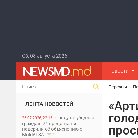
Сб, 08 августа 2026
НОВОСТИ
Персоны
П
«Арт
ЛЕНТА НОВОСТЕЙ
голо
Санду не убедила
26-07-2026, 22:16
граждан: 74 процента не
прос
поверили её объяснению о
MoldATSA
2