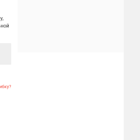
у,
ьной
ибку?