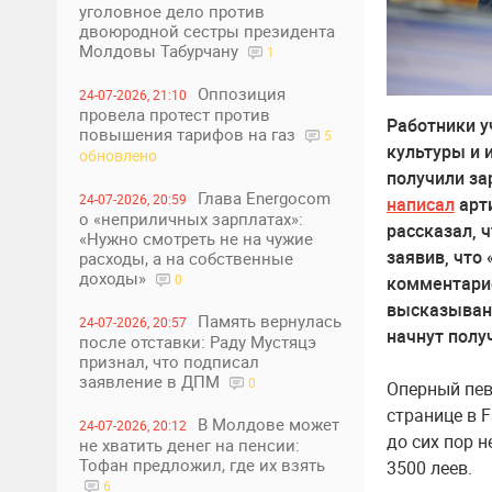
уголовное дело против
двоюродной сестры президента
Молдовы Табурчану
1
Оппозиция
24-07-2026, 21:10
провела протест против
Работники у
повышения тарифов на газ
5
культуры и 
обновлено
получили за
Глава Energocom
24-07-2026, 20:59
написал
арти
о «неприличных зарплатах»:
рассказал, 
«Нужно смотреть не на чужие
заявив, что
расходы, а на собственные
доходы»
0
комментарие
высказывани
Память вернулась
24-07-2026, 20:57
начнут полу
после отставки: Раду Мустяцэ
признал, что подписал
заявление в ДПМ
0
Оперный пев
странице в F
В Молдове может
24-07-2026, 20:12
до сих пор н
не хватить денег на пенсии:
Тофан предложил, где их взять
3500 леев.
6