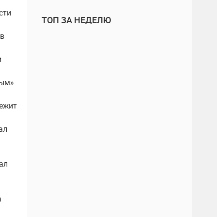
сти
ТОП ЗА НЕДЕЛЮ
 в
и
ым».
лежит
ал
ал
а