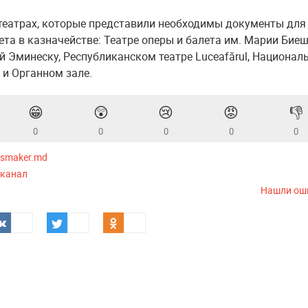
 театрах, которые представили необходимы документы для
ета в казначействе: Театре оперы и балета им. Марии Биеш
й Эминеску, Республиканском театре Luceafărul, Национал
и Органном зале.
😁
😲
😢
😡
👎
0
0
0
0
0
smaker.md
-канал
Нашли ош