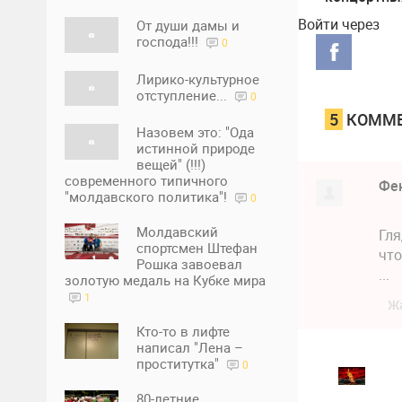
учреждени
Войти через
От души дамы и
реорганиз
господа!!!
0
Лирико-культурное
отступление...
0
5
КОММЕ
Назовем это: "Ода
истинной природе
вещей" (!!!)
современного типичного
Фе
"молдавского политика"!
0
Молдавский
Гля
спортсмен Штефан
что
Рошка завоевал
...
золотую медаль на Кубке мира
1
Ж
Кто-то в лифте
написал "Лена –
проститутка"
0
80-летние