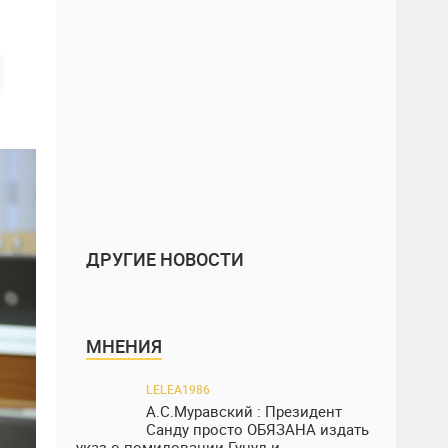
ДРУГИЕ НОВОСТИ
МНЕНИЯ
LELEA1986
А.С.Муравский : Президент
Санду просто ОБЯЗАНА издать
указ о помиловании Гуцул и