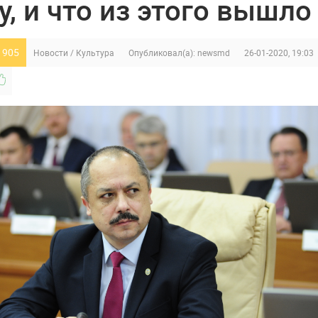
у, и что из этого вышло
 905
Новости
/
Культура
Опубликовал(а):
newsmd
26-01-2020, 19:03