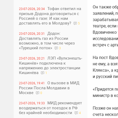
Он также об
Тофан ответил на
23-07-2026, 20:34
заявлений, 
призыв Додона договориться с
Россией о газе: И как нам
зарабатывая
доставлять его в Молдову?
5
театре, если
Вдовиченко 
Додон:
23-07-2026, 20:31
исследовани
Доставлять газ из России
возможно, в том числе через
встреч с ар
«Турецкий поток»
3
На пост Вдо
ЛЭП «Вулкэнешть-
23-07-2026, 20:21
Кишинёв» подключена к
не ему, а вз
напряжению до электростанции
Клякса», а 
Кишинёва
1
и русский пи
О вызове в МИД
23-07-2026, 19:41
России Посла Молдавии в
«Придется п
Москве
0
министр в к
МИД рекомендует
23-07-2026, 19:33
Позже он н
воздержаться от поездок в РФ
без крайней необходимости
4
счета неско