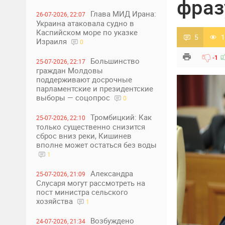
фраз
Глава МИД Ирана:
26-07-2026, 22:07
Украина атаковала судно в
Каспийском море по указке
5
1
Израиля
0
-1
Большинство
25-07-2026, 22:17
граждан Молдовы
поддерживают досрочные
парламентские и президентские
выборы — соцопрос
0
Тромбицкий: Как
25-07-2026, 22:10
только существенно снизится
сброс вниз реки, Кишинев
вполне может остаться без воды
1
Александра
25-07-2026, 21:09
Слусаря могут рассмотреть на
пост министра сельского
хозяйства
1
Возбуждено
24-07-2026, 21:34