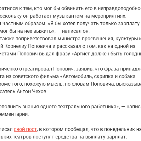
ратился к тем, кто мог бы обвинить его в неправдоподобно
поскольку он работает музыкантом на мероприятиях,
 частным образом. «Я бы хотел получать только зарплату
 мог бы на нее выжить», — написал он.
также поприветствовал министра просвещения, культуры 
й Корнелиу Поповича и рассказал о том, как на одной из
тистами Попович выдал фразу «Артист должен быть голодн
виченко отреагировал Попович, заявив, что фраза принад
ята из советского фильма «Автомобиль, скрипка и собака
кроме того, похожую мысль, по словам Поповича, высказыв
сатель Антон Чехов.
ополнить знания одного театрального работника», — напис
омментарии.
аписал
свой пост
, в котором пообещал, что в понедельник н
льких театров поступят средства на выплату зарплат.