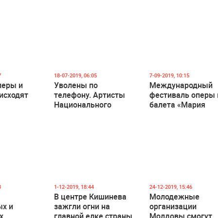
7
18-07-2019, 06:05
7-09-2019, 10:15
перы и
Уволены по
Международный
исходят
телефону. Артисты
фестиваль оперы 
Национального
балета «Мария
 артистов
театра оперы и
Биешу» начался в
балета оказались на
Кишиневе
улице
8
1-12-2019, 18:44
24-12-2019, 15:46
В центре Кишинева
Молодежные
ых и
зажгли огни на
организации
х
главной елке страны
Молдовы смогут