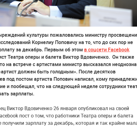
чреждений культуры пожаловались министру просвещени
исследований Корнелиу Поповичу на то, что до сих пор не
рплату за декабрь. Первым об этом
в соцсети Facebook
ст Театра оперы и балета Виктор Вдовиченко. Он также
что на встрече с артистами министр высказался неоднозна
 «артист должен быть голодным». После десятков
в под постом артиста Попович написал, кому принадлеж
е и пообещал, что на следующей неделе сотрудники теа
чать зарплаты.
ец Виктор Вдовиченко 26 января опубликовал на своей
acebook пост о том, что работники Театра оперы и балета
е получили зарплату за декабрь, которая и так крайне мал