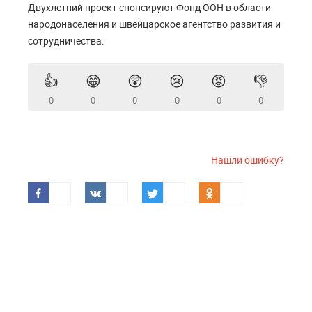
Двухлетний проект спонсируют Фонд ООН в области
народонаселения и швейцарское агентство развития и
сотрудничества.
👍
😁
😲
😢
😡
👎
0
0
0
0
0
0
Нашли ошибку?