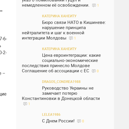
немедленном её освобождении.
1
 –
КАТЕРИНА ХАНЕИТУ
Бюро связи НАТО в Кишиневе:
нарушение принципа
нейтралитета и шаг к военной
интеграции Молдовы
-6-
1
ь
КАТЕРИНА ХАНЕИТУ
0-2-
Цена евроинтеграции: какие
социально-экономические
последствия принесло Молдове
Соглашение об ассоциации с ЕС
0
е –
DRAGOS_CONDREA1988
Руководство Украины не
замечает потерю
щие
Константиновки в Донецкой области
1
LELEA1986
С Днем России!
0