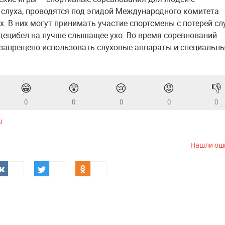
слуха, проводятся под эгидой Международного комитета
х. В них могут принимать участие спортсмены с потерей сл
 децибел на лучше слышащее ухо. Во время соревнований
запрещено использовать слуховые аппараты и специальн
.
😁
😲
😢
😡
👎
0
0
0
0
0
u
Нашли ош