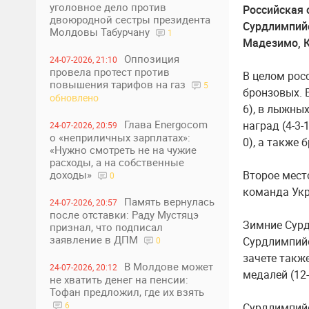
уголовное дело против
Российская 
двоюродной сестры президента
Сурдлимпийс
Молдовы Табурчану
1
Мадезимо, К
Оппозиция
24-07-2026, 21:10
провела протест против
В целом росс
повышения тарифов на газ
5
бронзовых. 
обновлено
6), в лыжных
Глава Energocom
наград (4-3-
24-07-2026, 20:59
о «неприличных зарплатах»:
0), а также 
«Нужно смотреть не на чужие
расходы, а на собственные
доходы»
Второе место
0
команда Укра
Память вернулась
24-07-2026, 20:57
после отставки: Раду Мустяцэ
Зимние Сурд
признал, что подписал
заявление в ДПМ
Сурдлимпийс
0
зачете такж
В Молдове может
24-07-2026, 20:12
медалей (12-
не хватить денег на пенсии:
Тофан предложил, где их взять
6
Сурдлимпийс