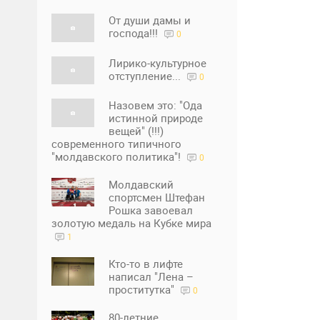
От души дамы и
господа!!!
0
Лирико-культурное
отступление...
0
Назовем это: "Ода
истинной природе
вещей" (!!!)
современного типичного
"молдавского политика"!
0
Молдавский
спортсмен Штефан
Рошка завоевал
золотую медаль на Кубке мира
1
Кто-то в лифте
написал "Лена –
проститутка"
0
80-летние