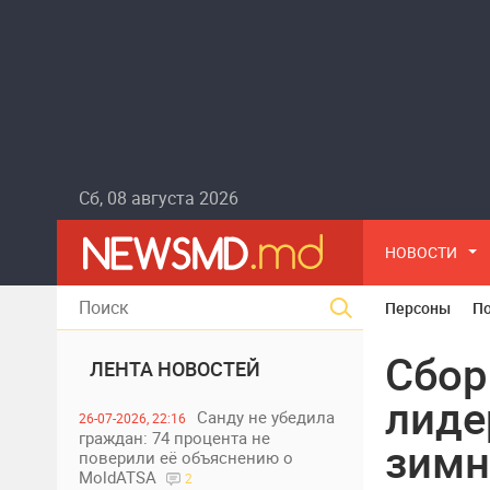
Сб, 08 августа 2026
НОВОСТИ
Персоны
П
Сбор
ЛЕНТА НОВОСТЕЙ
лиде
Санду не убедила
26-07-2026, 22:16
граждан: 74 процента не
зимн
поверили её объяснению о
MoldATSA
2