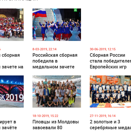
6
8-03-2019, 22:14
30-06-2019, 12:15
 сборная
Российская сборная
Сборная России
победила в
стала победителе
 зачете на
медальном зачете
Европейских игр
м
Универсиады
ом
в Баку
18-10-2019, 15:22
27-11-2019, 16:14
ирует в
Пловцы из Молдовы
2 золотые и 3
 зачёте
завоевали 80
серебряные меда