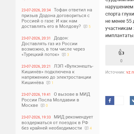
нарушением 
Тофан ответил на
23-07-2026, 20:34
спорта глухи
призыв Додона договориться с
Россией о газе: И как нам
не менее 55
доставлять его в Молдову?
5
участникам 
имплантаты
Додон:
23-07-2026, 20:31
Доставлять газ из России
возможно, в том числе через
👍
«Турецкий поток»
3
0
ЛЭП «Вулкэнешть-
23-07-2026, 20:21
Кишинёв» подключена к
Источник:
vz.r
напряжению до электростанции
Кишинёва
1
О вызове в МИД
23-07-2026, 19:41
России Посла Молдавии в
Москве
0
МИД рекомендует
23-07-2026, 19:33
воздержаться от поездок в РФ
без крайней необходимости
4