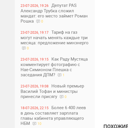
Депутат PAS
23-07-2026, 19:26
Александр Трубка сложил
мандат: его место займет Роман
Рошка
0
Тариф на газ
23-07-2026, 19:17
могут начать менять каждые три
месяца: предложение минэнерго
0
Как Раду Мустяца
23-07-2026, 19:15
комментирует фотографию с
Нае-Симионом Плешка с
заседания ДПМ?
1
Новый премьер
23-07-2026, 19:08
Василий Тофан и министры
принесли присягу
0
Более 6 400 леев
18-07-2026, 22:15
в день составляет зарплата
главы кабинета управляющего
НБМ
10
ПОХОЖИЕ