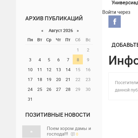
Универсиа
после трет
Войти через
соревнова
АРХИВ ПУБЛИКАЦИЙ
«
Август 2026 »
Пн
Вт
Ср
Чт
Пт
Сб
Вс
ДОБАВЬТ
1
2
Инф
3
4
5
6
7
8
9
10
11
12
13
14
15
16
17
18
19
20
21
22
23
Посетители
24
25
26
27
28
29
30
данной пуб
31
ПОЗИТИВНЫЕ НОВОСТИ
Поем хором дамы и
господа!!!
0