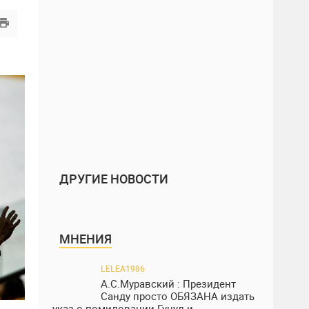
ДРУГИЕ НОВОСТИ
МНЕНИЯ
LELEA1986
А.С.Муравский : Президент
Санду просто ОБЯЗАНА издать
указ о помиловании Гуцул и