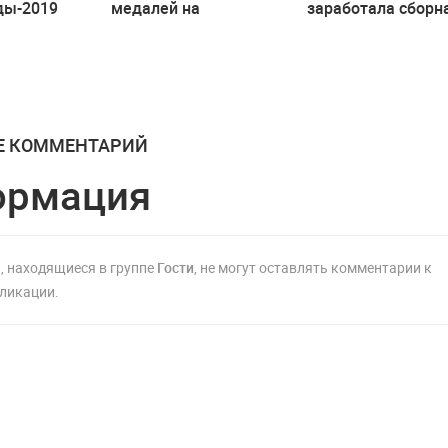
ды-2019
медалей на
заработала сборн
ьего дня
чемпионате мира в
Молдовы на
ний
Болгарии
Чемпионате Евро
по теннисболу
Е КОММЕНТАРИЙ
ормация
, находящиеся в группе
Гости
, не могут оставлять комментарии к
ликации.