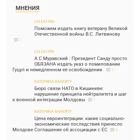
МНЕНИЯ
LELEA1986
Поможем издать книгу ветерану Великой
Отечественной войны В.С. Литвинову
1
LELEA1986
А.С.Муравский : Президент Санду просто
ОБЯЗАНА издать указ о помиловании
Гуцул и немедленном её освобождении.
1
КАТЕРИНА ХАНЕИТУ
Бюро связи НАТО в Кишиневе:
нарушение принципа нейтралитета и шаг
к военной интеграции Молдовы
1
КАТЕРИНА ХАНЕИТУ
Цена евроинтеграции: какие социально-
экономические последствия принесло
Молдове Соглашение об ассоциации с ЕС
0