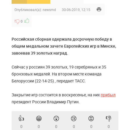
Опубликовал(а):
newsmd
30-06-2019, 12:15
0
Российская сборная одержала досрочную победу в
общем медальном зачете Европейских игр в Минске,
завоевав 39 золотых наград.
Сейчас у россиян 39 золотых, 19 серебряных и 35
бронзовых медалей. На втором месте команда
Белоруссии (22-14-25) , передает ТАСС.
Закрытие игр состоится в воскресенье, на них
прибыл
президент России Владимир Путин.
👍
😁
😲
😢
😡
👎
0
0
0
0
0
0