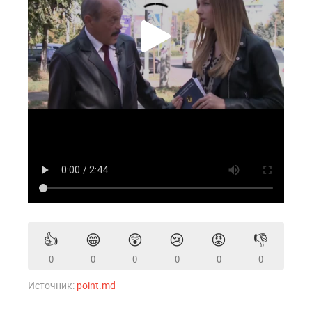
👍
😁
😲
😢
😡
👎
0
0
0
0
0
0
Источник:
point.md