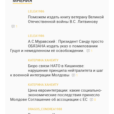
МНЕНИЯ
LELEA1986
Поможем издать книгу ветерану Великой
Отечественной войны В.С. Литвинову
1
LELEA1986
А.С.Муравский : Президент Санду просто
ОБЯЗАНА издать указ о помиловании
Гуцул и немедленном её освобождении.
1
КАТЕРИНА ХАНЕИТУ
Бюро связи НАТО в Кишиневе:
нарушение принципа нейтралитета и шаг
к военной интеграции Молдовы
1
КАТЕРИНА ХАНЕИТУ
Цена евроинтеграции: какие социально-
экономические последствия принесло
Молдове Соглашение об ассоциации с ЕС
0
DRAGOS_CONDREA1988