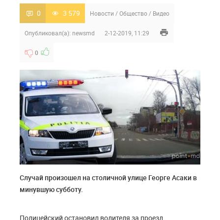
0
3 579
Новости
/
Общество
/
Видео
Опубликовал(а):
newsmd
2-12-2019, 11:29
0
Случай произошел на столичной улице Георге Асаки в
минувшую субботу.
Полицейский остановил водителя за проезд