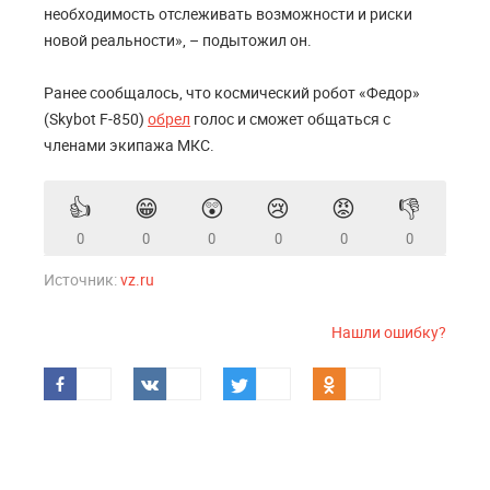
необходимость отслеживать возможности и риски
новой реальности», – подытожил он.
Ранее сообщалось, что космический робот «Федор»
(Skybot F-850)
обрел
голос и сможет общаться с
членами экипажа МКС.
👍
😁
😲
😢
😡
👎
0
0
0
0
0
0
Источник:
vz.ru
Нашли ошибку?