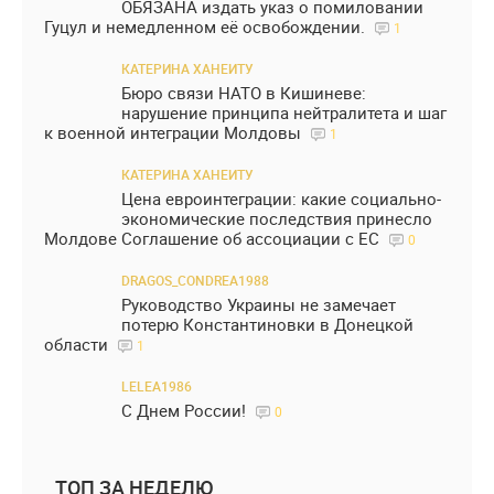
ОБЯЗАНА издать указ о помиловании
Гуцул и немедленном её освобождении.
1
КАТЕРИНА ХАНЕИТУ
Бюро связи НАТО в Кишиневе:
нарушение принципа нейтралитета и шаг
к военной интеграции Молдовы
1
КАТЕРИНА ХАНЕИТУ
Цена евроинтеграции: какие социально-
экономические последствия принесло
Молдове Соглашение об ассоциации с ЕС
0
DRAGOS_CONDREA1988
Руководство Украины не замечает
потерю Константиновки в Донецкой
области
1
LELEA1986
С Днем России!
0
ТОП ЗА НЕДЕЛЮ