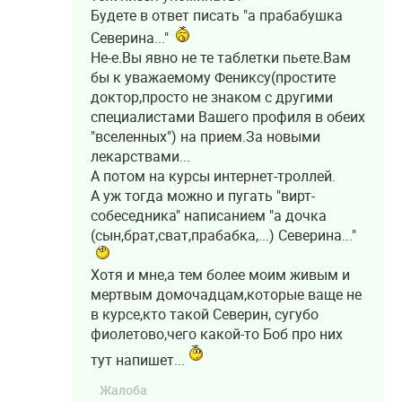
Будете в ответ писать "а прабабушка
Северина..."
Не-е.Вы явно не те таблетки пьете.Вам
бы к уважаемому Фениксу(простите
доктор,просто не знаком с другими
специалистами Вашего профиля в обеих
"вселенных") на прием.За новыми
лекарствами...
А потом на курсы интернет-троллей.
А уж тогда можно и пугать "вирт-
собеседника" написанием "а дочка
(сын,брат,сват,прабабка,...) Северина..."
Хотя и мне,а тем более моим живым и
мертвым домочадцам,которые ваще не
в курсе,кто такой Северин, сугубо
фиолетово,чего какой-то Боб про них
тут напишет...
Жалоба