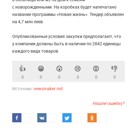
с новорожденными. На коробках будет напечатано
название программы «Новая жизнь». Тендер объявлен
на 4,7 млн леев.
Опубликованные условия закупки предполагают, что
у компании должны быть в наличии по 2842 единицы
каждого вида товаров.
👍
😁
😲
😢
😡
👎
0
0
0
0
0
0
Источник:
newsmaker.md
Нашли ошибку?