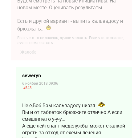
Будем смотреть на новые инициативы. На
новом месте. Оценивать результаты.
Есть и другой вариант - выпить кальвадосу и
брюзжать...
Если чего-то не знаешь, лучше молчать. Если что-то знаешь,
лучше помалкивать.
Жалоба
seweryn
6 ноября 2018 09:06
#543
Не-е,Боб.Вам кальвадосу низзя.
Вы и от таблеток брюзжите отлично.А если
смешаете,то у-у-у...
А ещё лейтенант медслужбы может скалкой
огреть за отход от схемы лечения.