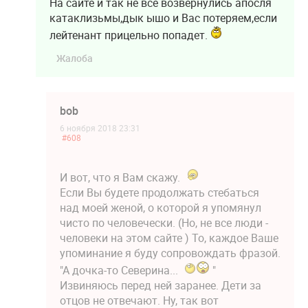
На сайте и так не все возвернулись апосля
катаклизьмы,дык ышо и Вас потеряем,если
лейтенант прицельно попадет.
Жалоба
bob
6 ноября 2018 23:31
#608
И вот, что я Вам скажу.
Если Вы будете продолжать стебаться
над моей женой, о которой я упомянул
чисто по человечески. (Но, не все люди -
человеки на этом сайте ) То, каждое Ваше
упоминание я буду сопровождать фразой.
"А дочка-то Северина...
"
Извиняюсь перед ней заранее. Дети за
отцов не отвечают. Ну, так вот