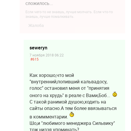
сложилось...
Если чего-то не знаешь, лучше молчать. Если что-то
знаешь, лучше помалкивать.
Жалоба
seweryn
7 ноября 2018 06:22
#615
Как хорошо,что мой
"внутренний,попивший кальвадосу,
голос" остановил меня от "принятия
оного на хрудь" в реале с Вами,Боб...
С такой ранимой душою,ходить на
сайты опасно.А тем более ввязываться
в коммментарии.
Шо,и "любимого менеджера Сильвику"
тож низзя упоминать?