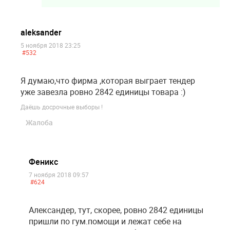
aleksander
5 ноября 2018 23:25
#532
Я думаю,что фирма ,которая выграет тендер
уже завезла ровно 2842 единицы товара :)
Даёшь досрочные выборы !
Жалоба
Феникс
7 ноября 2018 09:57
#624
Александер, тут, скорее, ровно 2842 единицы
пришли по гум.помощи и лежат себе на