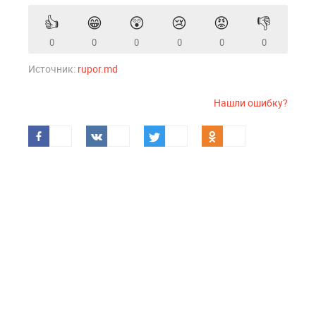
👍
😁
😲
😢
😡
👎
0
0
0
0
0
0
Источник:
rupor.md
Нашли ошибку?