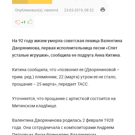
Опубликовал(а):
newsmd
23-03-2019, 08:52
+1
На 92 году жизни умерла советская певица Валентина
Дворянинова, первая исполнительница песни «Спят
усталые игрушки», сообщила ее подруга Анна Китина.
Китина сообщила, что «позвонил ее (Дворяниновой –
прим. ред.) племянник, 22 (марта) утром ее не стало,
прощание – 25 марта», передает ТАСС.
Уточняется, что прощание с артисткой состоится на
Митинском кладбище.
Валентина Дворянинова родилась 2 февраля 1928
года. Она сотрудничала с композиторами Андреем
Петровым, Яном Френкелем, Владимиром