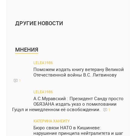
ДРУГИЕ НОВОСТИ
МНЕНИЯ
LELEA1986
Поможем издать книгу ветерану Великой
Отечественной войны В.С. Литвинову
1
LELEA1986
А.С.Муравский : Президент Санду просто
ОБЯЗАНА издать указ о помиловании
Гуцул и немедленном её освобождении.
1
КАТЕРИНА ХАНЕИТУ
Бюро связи НАТО в Кишиневе:
нарушение принципа нейтралитета и шаг