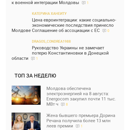
к военной интеграции Молдовы
1
КАТЕРИНА ХАНЕИТУ
Цена евроинтеграции: какие социально-
экономические последствия принесло
Молдове Соглашение об ассоциации с ЕС
0
DRAGOS_CONDREA1988
Руководство Украины не замечает
потерю Константиновки в Донецкой
области
1
ТОП ЗА НЕДЕЛЮ
Молдова обеспечена
электроэнергией на 8 августа:
Energocom закупил почти 11 тыс.
МВт·ч
8
Жена бывшего премьера Дорина
Речана получила более 13 млн
леев премии
1