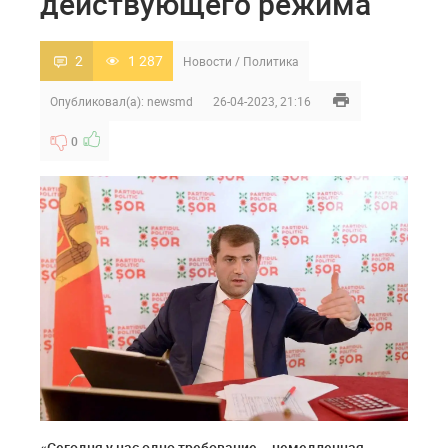
действующего режима
2
1 287
Новости
/
Политика
Опубликовал(а):
newsmd
26-04-2023, 21:16
0
«Сегодня у нас одно требование – немедленная