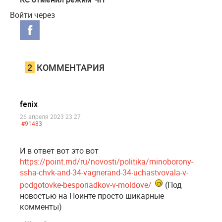
Войти через
2
КОММЕНТАРИЯ
fenix
26 апреля 2023 23:27
#91483
И в ответ вот это вот
https://point.md/ru/novosti/politika/minoborony-
ssha-chvk-and-34-vagnerand-34-uchastvovala-v-
podgotovke-besporiadkov-v-moldove/
(Под
новостью на Поинте просто шикарные
комменты)