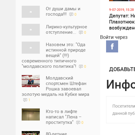
От души дамы и
9-07-2019, 15:28
господа!!!
0
Депутат: Н
Плахотнюк
Лирико-культурное
возбужден
отступление...
0
уголовное 
Войти через
Швейцари
Назовем это: "Ода
истинной природе
вещей" (!!!)
современного типичного
"молдавского политика"!
0
ДОБАВЬТ
Молдавский
Инф
спортсмен Штефан
Рошка завоевал
золотую медаль на Кубке мира
1
Посетители
Кто-то в лифте
данной пуб
написал "Лена –
проститутка"
0
80-летние