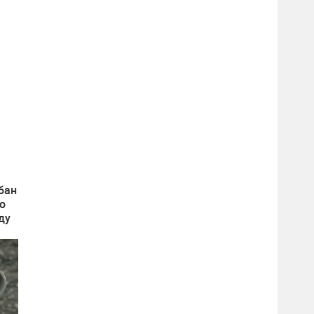
бан
по
ду