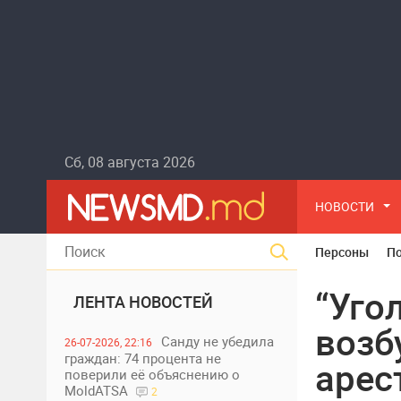
Сб, 08 августа 2026
НОВОСТИ
Персоны
П
“Уго
ЛЕНТА НОВОСТЕЙ
возб
Санду не убедила
26-07-2026, 22:16
граждан: 74 процента не
арес
поверили её объяснению о
MoldATSA
2