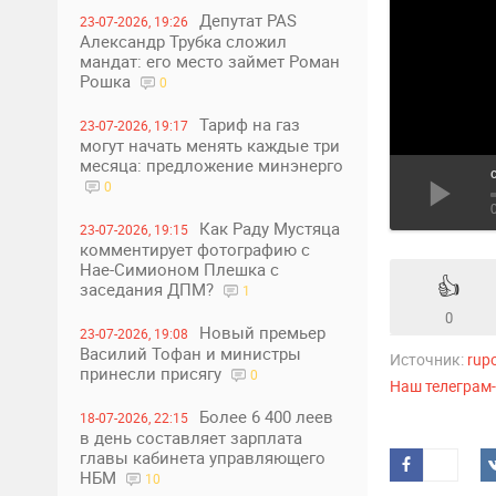
Депутат PAS
23-07-2026, 19:26
Александр Трубка сложил
мандат: его место займет Роман
Рошка
0
Тариф на газ
23-07-2026, 19:17
могут начать менять каждые три
месяца: предложение минэнерго
0
Как Раду Мустяца
23-07-2026, 19:15
комментирует фотографию с
Нае-Симионом Плешка с
👍
заседания ДПМ?
1
0
Новый премьер
23-07-2026, 19:08
Василий Тофан и министры
Источник:
rup
принесли присягу
0
Наш телеграм
Более 6 400 леев
18-07-2026, 22:15
в день составляет зарплата
главы кабинета управляющего
НБМ
10