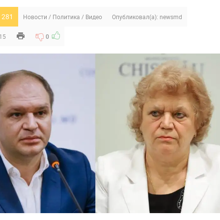
 281
Новости
/
Политика
/
Видео
Опубликовал(а):
newsmd
:15
0