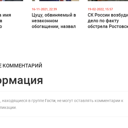
16-11-2021, 22:39
19-02-2022, 15:57
а имя
Цуцу, обвиняемый в
СК России возбуд
а
незаконном
дело по факту
о
обогащении, назвал
обстрела Ростовс
дело в
себя жертвой
области с террито
и
политического дела
Украины
Е КОММЕНТАРИЙ
ормация
, находящиеся в группе
Гости
, не могут оставлять комментарии к
ликации.