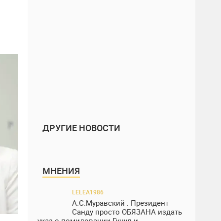
ДРУГИЕ НОВОСТИ
МНЕНИЯ
LELEA1986
А.С.Муравский : Президент
Санду просто ОБЯЗАНА издать
указ о помиловании Гуцул и