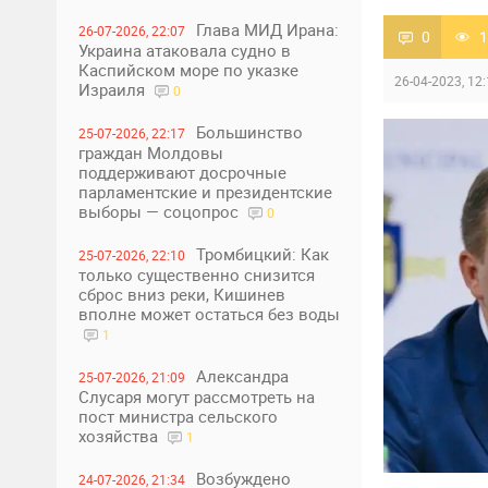
Глава МИД Ирана:
26-07-2026, 22:07
0
1
Украина атаковала судно в
Каспийском море по указке
26-04-2023, 12
Израиля
0
Большинство
25-07-2026, 22:17
граждан Молдовы
поддерживают досрочные
парламентские и президентские
выборы — соцопрос
0
Тромбицкий: Как
25-07-2026, 22:10
только существенно снизится
сброс вниз реки, Кишинев
вполне может остаться без воды
1
Александра
25-07-2026, 21:09
Слусаря могут рассмотреть на
пост министра сельского
хозяйства
1
Возбуждено
24-07-2026, 21:34