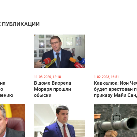
 ПУБЛИКАЦИИ
11-03-2020, 12:18
1-02-2023, 16:51
ена
В доме Виорела
Кавкалюк: Ион Че
по
Мораря прошли
будет арестован 
лению
обыски
приказу Майи Сан
ва
о
дело