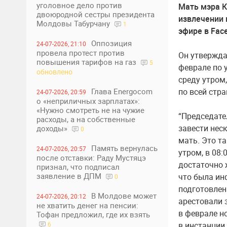
уголовное дело против
Мать мэра К
двоюродной сестры президента
извлечении 
Молдовы Табурчану
1
эфире в Fac
Оппозиция
24-07-2026, 21:10
провела протест против
Он утвержда
повышения тарифов на газ
5
феврале по 
обновлено
среду утром
Глава Energocom
по всей стра
24-07-2026, 20:59
о «неприличных зарплатах»:
«Нужно смотреть не на чужие
“Председате
расходы, а на собственные
завести нес
доходы»
0
мать. Это т
Память вернулась
24-07-2026, 20:57
утром, в 08:
после отставки: Раду Мустяцэ
достаточно 
признал, что подписал
заявление в ДПМ
что была ин
0
подготовлен
В Молдове может
24-07-2026, 20:12
арестовали 
не хватить денег на пенсии:
в феврале н
Тофан предложил, где их взять
6
в инстанции 