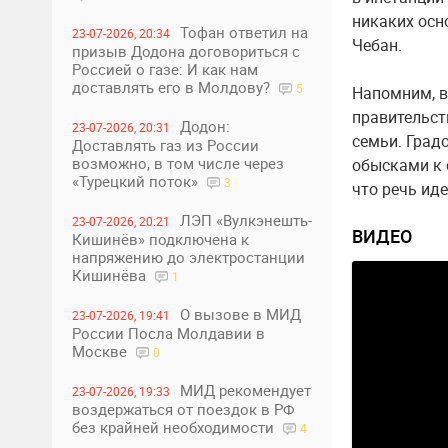
никаких осно
Тофан ответил на
23-07-2026, 20:34
Чебан.
призыв Додона договориться с
Россией о газе: И как нам
доставлять его в Молдову?
5
Напомним, в
правительст
Додон:
23-07-2026, 20:31
семьи. Град
Доставлять газ из России
возможно, в том числе через
обысками к 
«Турецкий поток»
3
что речь иде
ЛЭП «Вулкэнешть-
23-07-2026, 20:21
ВИДЕО
Кишинёв» подключена к
напряжению до электростанции
Кишинёва
1
О вызове в МИД
23-07-2026, 19:41
России Посла Молдавии в
Москве
0
МИД рекомендует
23-07-2026, 19:33
воздержаться от поездок в РФ
без крайней необходимости
4