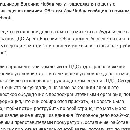
ишинева Евгению Чебан могут задержать по делу о
выгоды из влияния. Об этом Ион Чебан сообщил в прямом
ebook.
ет, что уголовное дело на имя его матери возбудили еще в
указке ПДС. Арест Евгении Чебан должен был состояться в
, утверждает мэр, и “эти новости уже были готовы раструб
не”.
ль парламентской комиссии от ПДС отдал распоряжение
колько уголовных дел, в том числе и уголовное дело на мо
акже было согласовано с руководством всех сил ПДС. Сего
00, они это обсуждали, я не знаю, закончили ли они это
жесткое обсуждение с правоохранительными органами, по
формация, что они собираются приехать, и новость была
а, чтобы потом раструбить по всей стране, что мать мэра
за извлечение выгоды из влияния. Уголовное дело возбуж
овыми представителями прокуратуры, остальные, работав
до сих пор, отказывались от этой затеи, потому что по сути