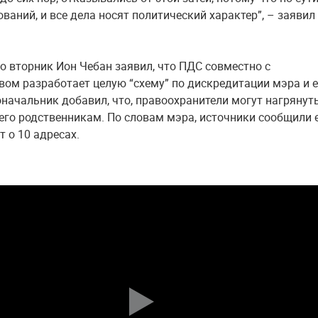
ваний, и все дела носят политический характер”, – заявил
о вторник Ион Чебан заявил, что ПДС совместно с
вом разработает целую “схему” по дискредитации мэра и е
оначальник добавил, что, правоохранители могут нагрянуть
его родственникам. По словам мэра, источники сообщили 
т о 10 адресах.