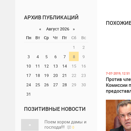
АРХИВ ПУБЛИКАЦИЙ
ПОХОЖИЕ
«
Август 2026 »
Пн
Вт
Ср
Чт
Пт
Сб
Вс
1
2
3
4
5
6
7
8
9
10
11
12
13
14
15
16
7-07-2019, 12:51
17
18
19
20
21
22
23
Против чл
24
25
26
27
28
29
30
Комиссии 
предостав
31
гражданст
возбужден
ПОЗИТИВНЫЕ НОВОСТИ
уголовное 
Поем хором дамы и
господа!!!
0