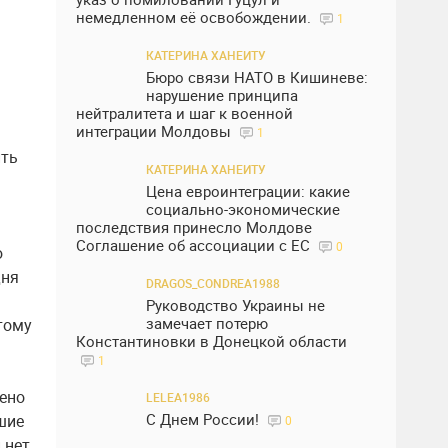
немедленном её освобождении.
1
КАТЕРИНА ХАНЕИТУ
Бюро связи НАТО в Кишиневе:
нарушение принципа
нейтралитета и шаг к военной
интеграции Молдовы
1
ить
КАТЕРИНА ХАНЕИТУ
Цена евроинтеграции: какие
социально-экономические
последствия принесло Молдове
Соглашение об ассоциации с ЕС
0
ю
дня
DRAGOS_CONDREA1988
Руководство Украины не
замечает потерю
тому
Константиновки в Донецкой области
1
дено
LELEA1986
С Днем России!
шие
0
 нет