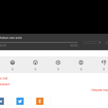
cheban-mat-arest
00:00
00:00
😁
😲
😢
😡
👎
0
0
0
0
0
or.md
-канал
Нашли ош