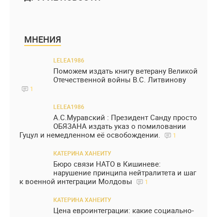
МНЕНИЯ
LELEA1986
Поможем издать книгу ветерану Великой
Отечественной войны В.С. Литвинову
1
LELEA1986
А.С.Муравский : Президент Санду просто
ОБЯЗАНА издать указ о помиловании
Гуцул и немедленном её освобождении.
1
КАТЕРИНА ХАНЕИТУ
Бюро связи НАТО в Кишиневе:
нарушение принципа нейтралитета и шаг
к военной интеграции Молдовы
1
КАТЕРИНА ХАНЕИТУ
Цена евроинтеграции: какие социально-