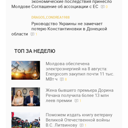
экономические последствия принесло
Молдове Соглашение об ассоциации с ЕС
0
DRAGOS_CONDREA1988
Руководство Украины не замечает
потерю Константиновки в Донецкой
области
1
ТОП ЗА НЕДЕЛЮ
Молдова обеспечена
электроэнергией на 8 августа:
Energocom закупил почти 11 тыс.
МВт·ч
8
Жена бывшего премьера Дорина
Речана получила более 13 млн
леев премии
1
Поможем издать книгу ветерану
Великой Отечественной войны
В.С. Литвинову
1