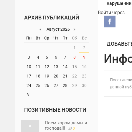
нарушении
суверенит
Войти через
Евросоюза
АРХИВ ПУБЛИКАЦИЙ
«
Август 2026 »
Пн
Вт
Ср
Чт
Пт
Сб
Вс
ДОБАВЬТ
1
2
Инф
3
4
5
6
7
8
9
10
11
12
13
14
15
16
17
18
19
20
21
22
23
Посетители
24
25
26
27
28
29
30
данной пуб
31
ПОЗИТИВНЫЕ НОВОСТИ
Поем хором дамы и
господа!!!
0