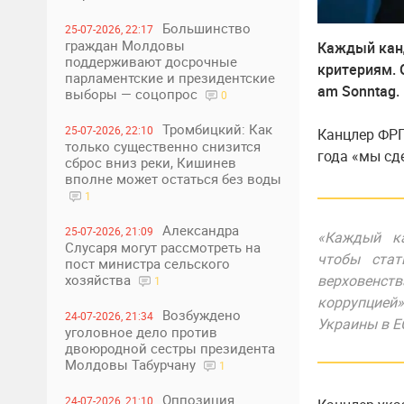
Большинство
25-07-2026, 22:17
граждан Молдовы
Каждый канд
поддерживают досрочные
критериям. 
парламентские и президентские
am Sonntag.
выборы — соцопрос
0
Тромбицкий: Как
25-07-2026, 22:10
Канцлер ФРГ
только существенно снизится
года «мы сд
сброс вниз реки, Кишинев
вполне может остаться без воды
1
Александра
25-07-2026, 21:09
«Каждый ка
Слусаря могут рассмотреть на
чтобы стат
пост министра сельского
хозяйства
верховенств
1
коррупцией»
Возбуждено
24-07-2026, 21:34
Украины в Е
уголовное дело против
двоюродной сестры президента
Молдовы Табурчану
1
Оппозиция
24-07-2026, 21:10