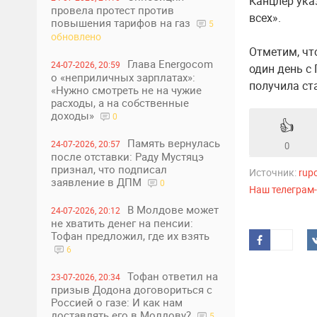
Канцлер ука
провела протест против
всех».
повышения тарифов на газ
5
обновлено
Отметим, что
Глава Energocom
24-07-2026, 20:59
один день с 
о «неприличных зарплатах»:
получила ст
«Нужно смотреть не на чужие
расходы, а на собственные
доходы»
0
👍
Память вернулась
24-07-2026, 20:57
0
после отставки: Раду Мустяцэ
признал, что подписал
Источник:
rup
заявление в ДПМ
0
Наш телеграм
В Молдове может
24-07-2026, 20:12
не хватить денег на пенсии:
Тофан предложил, где их взять
6
Тофан ответил на
23-07-2026, 20:34
призыв Додона договориться с
Россией о газе: И как нам
доставлять его в Молдову?
5