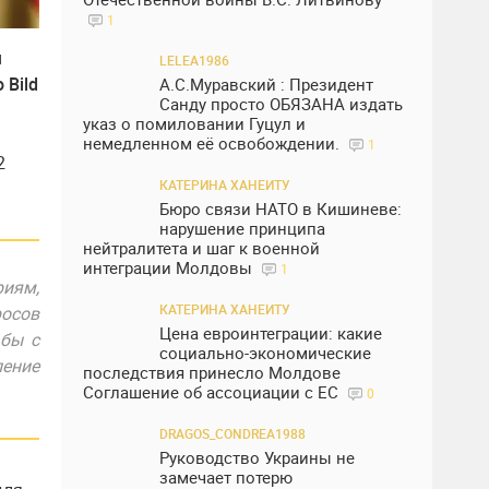
1
м
LELEA1986
 Bild
А.С.Муравский : Президент
Санду просто ОБЯЗАНА издать
указ о помиловании Гуцул и
немедленном её освобождении.
1
2
КАТЕРИНА ХАНЕИТУ
Бюро связи НАТО в Кишиневе:
нарушение принципа
нейтралитета и шаг к военной
интеграции Молдовы
1
иям,
КАТЕРИНА ХАНЕИТУ
осов
Цена евроинтеграции: какие
ьбы с
социально-экономические
ление
последствия принесло Молдове
Соглашение об ассоциации с ЕС
0
DRAGOS_CONDREA1988
Руководство Украины не
замечает потерю