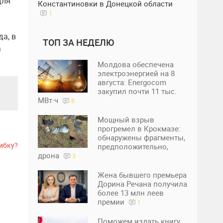
для
Константиновки в Донецкой области
1
а, в
ТОП ЗА НЕДЕЛЮ
а
Молдова обеспечена
электроэнергией на 8
августа: Energocom
закупил почти 11 тыс.
МВт·ч
8
Мощный взрыв
прогремел в Крокмазе:
обнаружены фрагменты,
ибку?
предположительно,
дрона
3
Жена бывшего премьера
Дорина Речана получила
более 13 млн леев
премии
1
Поможем издать книгу