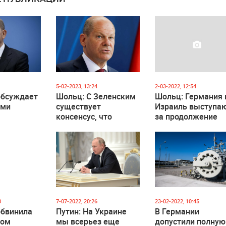
5-02-2023, 13:24
2-03-2022, 12:54
обсуждает
Шольц: С Зеленским
Шольц: Германия 
ами
существует
Израиль выступа
консенсус, что
за продолжение
ти для
западное оружие не
переговоров меж
— Шольц
применят по
Россией и Украин
территории РФ
8
7-07-2022, 20:26
23-02-2022, 10:45
обвинила
Путин: На Украине
В Германии
бом
мы всерьез еще
допустили полную