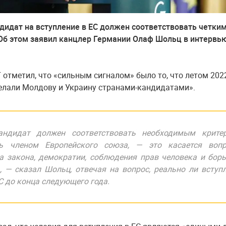
идат на вступление в ЕС должен соответствовать четки
Об этом заявил канцлер Германии Олаф Шольц в интервью
 отметил, что «сильным сигналом» было то, что летом 202
елали Молдову и Украину странами-кандидатами».
ндидат должен соответствовать необходимым критер
ь членом Европейского союза, — это касается вопр
а закона, демократии, соблюдения прав человека и бор
, — сказал Шольц, отвечая на вопрос, реально ли вступ
С до конца следующего года.