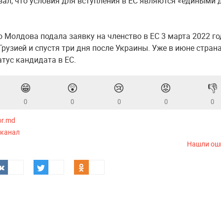
зал, что условия для вступления в ЕС являются «едиными 
 Молдова подала заявку на членство в ЕС 3 марта 2022 год
Грузией и спустя три дня после Украины. Уже в июне стран
атус кандидата в ЕС.
😁
😲
😢
😡
👎
0
0
0
0
0
or.md
-канал
Нашли ош