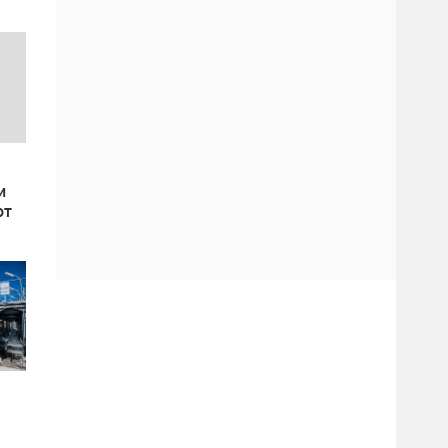
и
ют
ду
ой