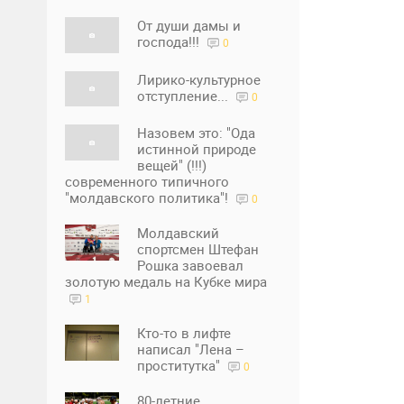
От души дамы и
господа!!!
0
Лирико-культурное
отступление...
0
Назовем это: "Ода
истинной природе
вещей" (!!!)
современного типичного
"молдавского политика"!
0
Молдавский
спортсмен Штефан
Рошка завоевал
золотую медаль на Кубке мира
1
Кто-то в лифте
написал "Лена –
проститутка"
0
80-летние