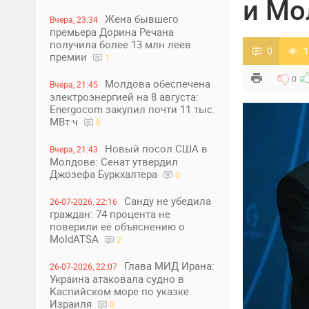
и Мо
Жена бывшего
Вчера, 23:34
премьера Дорина Речана
получила более 13 млн леев
0
1
премии
1
0
Молдова обеспечена
Вчера, 21:45
электроэнергией на 8 августа:
Energocom закупил почти 11 тыс.
МВт·ч
8
Новый посол США в
Вчера, 21:43
Молдове: Сенат утвердил
Джозефа Буркхалтера
0
Санду не убедила
26-07-2026, 22:16
граждан: 74 процента не
поверили её объяснению о
MoldATSA
2
Глава МИД Ирана:
26-07-2026, 22:07
Украина атаковала судно в
Каспийском море по указке
Израиля
0