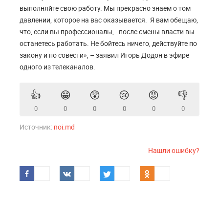
выполняйте свою работу. Мы прекрасно знаем о том
давлении, которое на вас оказывается. Я вам обещаю,
что, если вы профессионалы, - после смены власти вы
останетесь работать. Не бойтесь ничего, действуйте по
закону и по совести», – заявил Игорь Додон в эфире
одного из телеканалов.
👍
😁
😲
😢
😡
👎
0
0
0
0
0
0
Источник:
noi.md
Нашли ошибку?