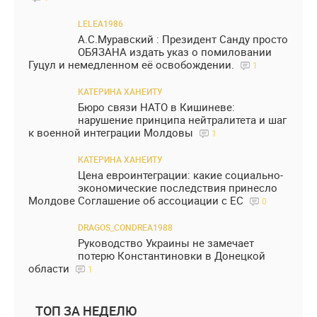
LELEA1986
А.С.Муравский : Президент Санду просто
ОБЯЗАНА издать указ о помиловании
Гуцул и немедленном её освобождении.
1
КАТЕРИНА ХАНЕИТУ
Бюро связи НАТО в Кишиневе:
нарушение принципа нейтралитета и шаг
к военной интеграции Молдовы
1
КАТЕРИНА ХАНЕИТУ
Цена евроинтеграции: какие социально-
экономические последствия принесло
Молдове Соглашение об ассоциации с ЕС
0
DRAGOS_CONDREA1988
Руководство Украины не замечает
потерю Константиновки в Донецкой
области
1
ТОП ЗА НЕДЕЛЮ