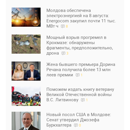
Молдова обеспечена
электроэнергией на 8 августа:
Energocom закупил почти 11 тыс.
МВт·ч
8
Мощный взрыв прогремел в
Крокмазе: обнаружены
фрагменты, предположительно,
дрона
3
Жена бывшего премьера Дорина
Речана получила более 13 млн
леев премии
1
Поможем издать книгу ветерану
Великой Отечественной войны
В.С. Литвинову
1
Новый посол США в Молдове:
Сенат утвердил Джозефа
Буркхалтера
0