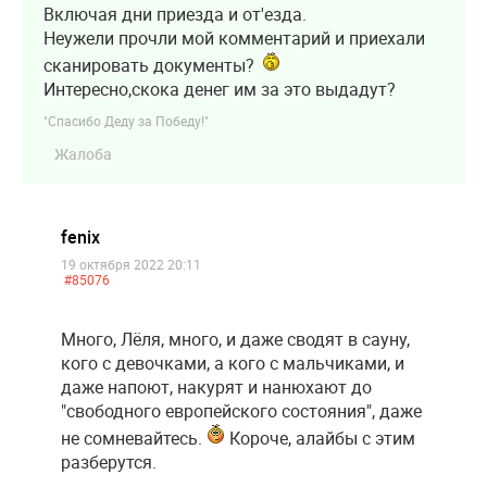
Включая дни приезда и от'езда.
Неужели прочли мой комментарий и приехали
сканировать документы?
Интересно,скока денег им за это выдадут?
"Спасибо Деду за Победу!"
Жалоба
fenix
19 октября 2022 20:11
#85076
Много, Лёля, много, и даже сводят в сауну,
кого с девочками, а кого с мальчиками, и
даже напоют, накурят и нанюхают до
"свободного европейского состояния", даже
не сомневайтесь.
Короче, алайбы с этим
разберутся.