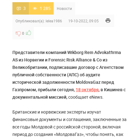
3
1 285
Новости
Опубликовал(а):
lelea1986
19-10-2022, 09:05
0
Представители компаний Wikborg Rein Advokatfirma
AS из Норвегии и Forensic Risk Alliance & Co из
Великобритании, подписавшие договор с Агентством
публичной собственности (AПС) об аудите
исторической задолженности MoldovaGaz перед
Газпромом, прибыли сегодня,
18 октября
, в Кишинев с
документальной миссией,
сообщает eNews.
Британские и норвежские эксперты изучат
финансовые документы и соглашения, заключенные за
все годы Молдовой с российской стороной, включая
период до создания «МолдоваГаз», чтобы понять, как