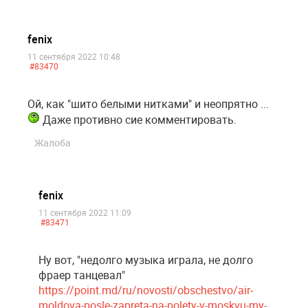
fenix
11 сентября 2022 10:48
#83470
Ой, как "шито белыми нитками" и неопрятно ...
Даже противно сие комментировать.
Жалоба
fenix
11 сентября 2022 11:09
#83471
Ну вот, "недолго музыка играла, не долго
фраер танцевал"
https://point.md/ru/novosti/obschestvo/air-
moldova-posle-zapreta-na-polety-v-moskvu-my-