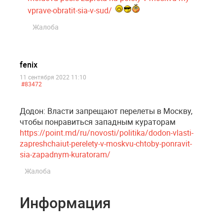
vprave-obratit-sia-v-sud/
Жалоба
fenix
11 сентября 2022 11:10
#83472
Додон: Власти запрещают перелеты в Москву,
чтобы понравиться западным кураторам
https://point.md/ru/novosti/politika/dodon-vlasti-
zapreshchaiut-perelety-v-moskvu-chtoby-ponravit-
sia-zapadnym-kuratoram/
Жалоба
Информация