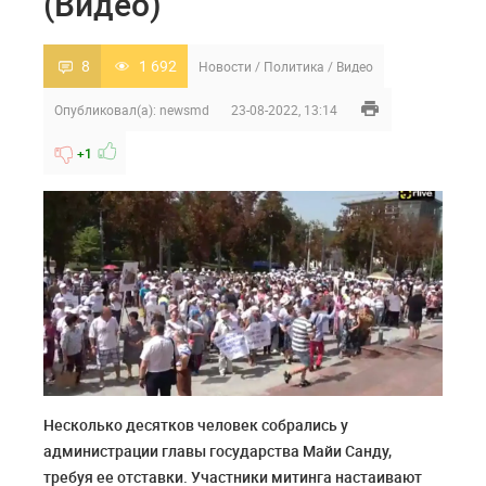
(Видео)
8
1 692
Новости
/
Политика
/
Видео
Опубликовал(а):
newsmd
23-08-2022, 13:14
+1
Несколько десятков человек собрались у
администрации главы государства Майи Санду,
требуя ее отставки. Участники митинга настаивают