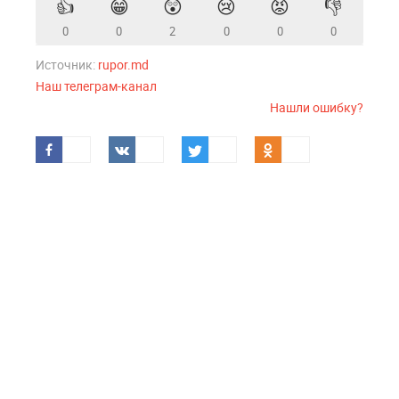
👍
😁
😲
😢
😡
👎
0
0
2
0
0
0
Источник:
rupor.md
Наш телеграм-канал
Нашли ошибку?