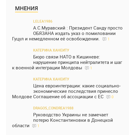
МНЕНИЯ
LELEA1986
А.С.Муравский : Президент Санду просто
ОБЯЗАНА издать указ о помиловании
Гуцул и немедленном её освобождении.
1
КАТЕРИНА ХАНЕИТУ
Бюро связи НАТО в Кишиневе:
нарушение принципа нейтралитета и шаг
к военной интеграции Молдовы
1
КАТЕРИНА ХАНЕИТУ
Цена евроинтеграции: какие социально-
экономические последствия принесло
Молдове Соглашение об ассоциации с ЕС
0
DRAGOS_CONDREA1988
Руководство Украины не замечает
потерю Константиновки в Донецкой
области
1