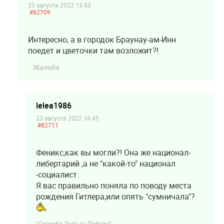
23 августа 2022 13:43
#82709
Интересно, а в городок Браунау-ам-Инн
поедет и цветочки там возложит?!
Жалоба
lelea1986
23 августа 2022 16:45
#82711
Феникс,как вы могли?! Она же национал-
либертарий ,а не "какой-то" национал
-социалист.
Я вас правильно поняла по поводу места
рождения Гитлера,или опять "сумничала"?
"Спасибо Деду за Победу!"