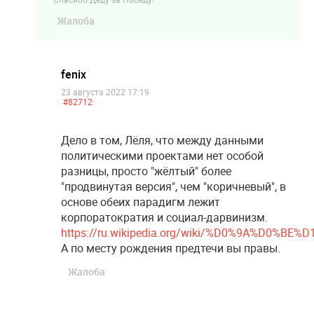
Жалоба
fenix
23 августа 2022 17:19
#82712
Дело в том, Лёля, что между данными
политическими проектами нет особой
разницы, просто "жёлтый" более
"продвинутая версия", чем "коричневый", в
основе обеих парадигм лежит
корпоратократия и социал-дарвинизм.
https://ru.wikipedia.org/wiki/%D0%9A%
А по месту рождения предтечи вы правы.
Жалоба