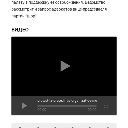
палату в поддержку ее освобождения. Ведомство
рассмотрит и запрос адвокатов вице-председаеля
партии “Шор”.
ВИДЕО
protest-la-presedintie-organizat-de-membrii-si-simpatizanti
00:00
00:00