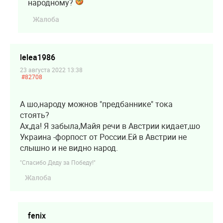
народному?
Жалоба
lelea1986
23 августа 2022 13:38
#82708
А шо,народу можнов "предбаннике" тока
стоять?
Ах,да! Я забыла,Майя речи в Австрии кидает,шо
Украина -форпост от России.Ей в Австрии не
слышно и не видно народ.
"Спасибо Деду за Победу!"
Жалоба
fenix