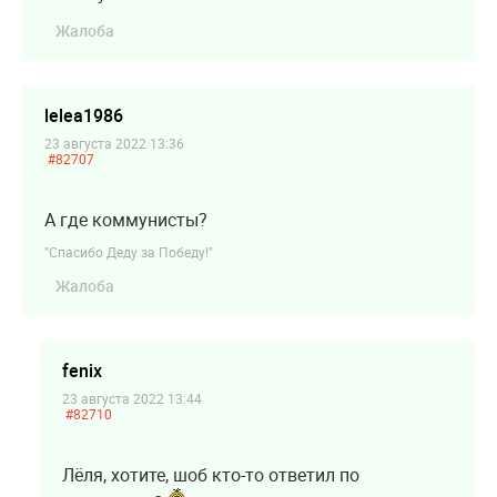
Жалоба
lelea1986
23 августа 2022 13:36
#82707
А где коммунисты?
"Спасибо Деду за Победу!"
Жалоба
fenix
23 августа 2022 13:44
#82710
Лёля, хотите, шоб кто-то ответил по