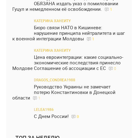
ОБЯЗАНА издать указ о помиловании
Гуцул и немедленном её освобождении.
1
КАТЕРИНА ХАНЕИТУ
Бюро связи НАТО в Кишиневе:
нарушение принципа нейтралитета и шаг
к военной интеграции Молдовы
1
КАТЕРИНА ХАНЕИТУ
Цена евроинтеграции: какие социально-
экономические последствия принесло
Молдове Соглашение об ассоциации с ЕС
0
DRAGOS_CONDREA1988
Руководство Украины не замечает
потерю Константиновки в Донецкой
области
1
LELEA1986
С Днем России!
0
ТОП ЗА НЕДЕЛЮ