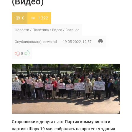
(Видео)
0
1 322
Новости
/
Политика
/
Видео
/
Главное
Опубликовал(а):
newsmd
19-05-2022, 12:57
0
Сторонники и депутаты от Партия коммунистов и
партии «Шор» 19 мая собрались на протест у здания