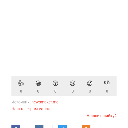
👍
😁
😲
😢
😡
👎
0
0
0
0
0
0
Источник:
newsmaker.md
Наш телеграм-канал
Нашли ошибку?