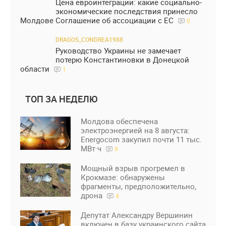
Цена евроинтеграции: какие социально-
экономические последствия принесло
Молдове Соглашение об ассоциации с ЕС
0
DRAGOS_CONDREA1988
Руководство Украины не замечает
потерю Константиновки в Донецкой
области
1
ТОП ЗА НЕДЕЛЮ
Молдова обеспечена
электроэнергией на 8 августа:
Energocom закупил почти 11 тыс.
МВт·ч
9
Мощный взрыв прогремел в
Крокмазе: обнаружены
фрагменты, предположительно,
дрона
4
Депутат Александру Вершинин
включен в базу украинского сайта