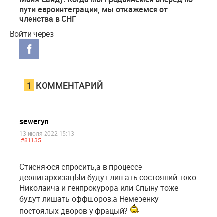
пути евроинтеграции, мы откажемся от
членства в СНГ
Войти через
1
КОММЕНТАРИЙ
seweryn
13 июля 2022 15:13
#81135
Стисняюся спросить,а в процессе
деолигархизацЫи будут лишать состояний токо
Николаича и генпрокурора или Спыну тоже
будут лишать оффшоров,а Немеренку
постоялых дворов у фрацый?