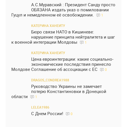
А.С.Муравский : Президент Санду просто
ОБЯЗАНА издать указ о помиловании
Гуцул и немедленном её освобождении.
1
КАТЕРИНА ХАНЕИТУ
Бюро связи НАТО в Кишиневе:
нарушение принципа нейтралитета и шаг
к военной интеграции Молдовы
1
КАТЕРИНА ХАНЕИТУ
Цена евроинтеграции: какие социально-
экономические последствия принесло
Молдове Соглашение об ассоциации с ЕС
0
DRAGOS_CONDREA1988
Руководство Украины не замечает
потерю Константиновки в Донецкой
области
1
LELEA1986
С Днем России!
0