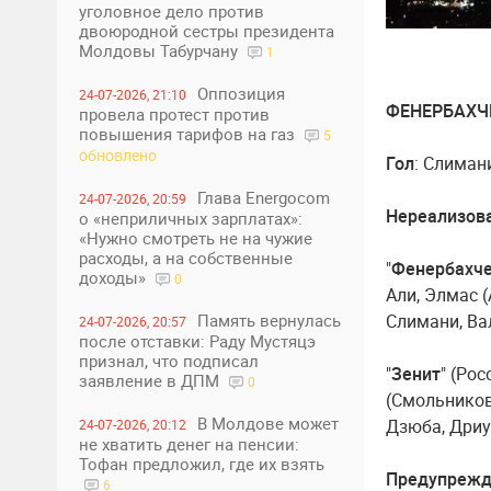
уголовное дело против
двоюродной сестры президента
Молдовы Табурчану
1
Оппозиция
24-07-2026, 21:10
ФЕНЕРБАХЧЕ (
провела протест против
повышения тарифов на газ
5
обновлено
Гол
: Слимани
Глава Energocom
24-07-2026, 20:59
Нереализов
о «неприличных зарплатах»:
«Нужно смотреть не на чужие
расходы, а на собственные
"
Фенербахч
доходы»
0
Али, Элмас (
Память вернулась
Слимани, Ва
24-07-2026, 20:57
после отставки: Раду Мустяцэ
признал, что подписал
"
Зенит
" (Ро
заявление в ДПМ
0
(Смольников,
В Молдове может
Дзюба, Дриус
24-07-2026, 20:12
не хватить денег на пенсии:
Тофан предложил, где их взять
Предупрежд
6