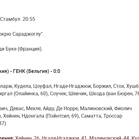
 Стамбул. 20:55
крю Сараджоглу".
и Буке (Франция).
я) - ГЕНК (Бельгия) - 0:0
ларж, Кудела, Цоуфал, Нгаде-Нгаджюи, Боржил, Стох, Хуш
Змргал (Олайинка, 60), Соучек, Шевчик, Шкода (ван Бюрен, 76
вич, Девас, Мехле, Айду, Де Норре, Малиновский, Фиолич
), Хейнен, Ндонгала (Пэйнтсил, 69), Саматта, Троссар
87).
дения:
Хейнен, 26. Нгаде-Нгаджюи, 41. Малиновский, 44. Ку