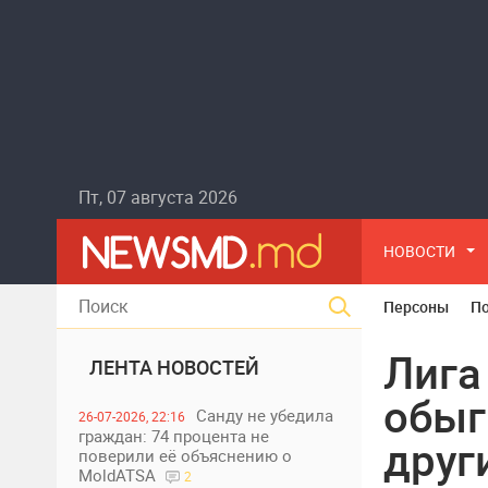
Пт, 07 августа 2026
НОВОСТИ
Персоны
П
Лига
ЛЕНТА НОВОСТЕЙ
обыг
Санду не убедила
26-07-2026, 22:16
граждан: 74 процента не
друг
поверили её объяснению о
MoldATSA
2