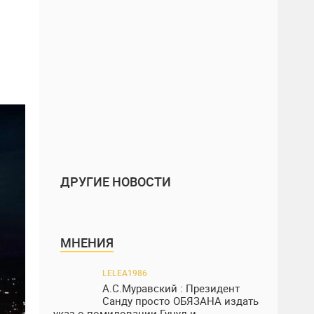
ДРУГИЕ НОВОСТИ
МНЕНИЯ
LELEA1986
А.С.Муравский : Президент
Санду просто ОБЯЗАНА издать
указ о помиловании Гуцул и