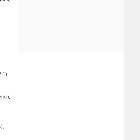
:1).
елен,
),