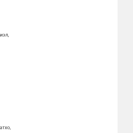
иэл,
атхо,