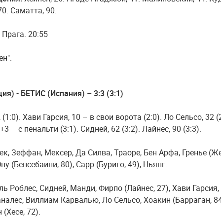
70. Саматта, 90.
. Прага. 20:55
н".
я) - БЕТИС (Испания) – 3:3 (3:1)
 (1:0). Хави Гарсия, 10 – в свои ворота (2:0). Ло Сельсо, 32 (2
3 – с пенальти (3:1). Сидней, 62 (3:2). Лайнес, 90 (3:3).
ек, Зеффан, Мексер, Да Силва, Траоре, Бен Арфа, Гренье (Ж
ну (Бенсебаини, 80), Сарр (Буриго, 49), Ньянг.
ль Роблес, Сидней, Манди, Фирпо (Лайнес, 27), Хави Гарсия,
налес, Виллиам Карвалью, Ло Сельсо, Хоакин (Барраган, 84
(Хесе, 72).