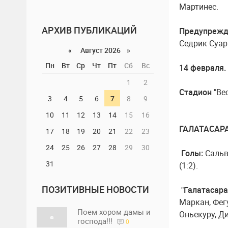
Мартинес.
АРХИВ ПУБЛИКАЦИЙ
Предупрежд
Седрик Суари
«
Август 2026 »
Пн
Вт
Ср
Чт
Пт
Сб
Вс
14 февраля.
1
2
Стадион
"Ве
3
4
5
6
7
8
9
10
11
12
13
14
15
16
ГАЛАТАСАРАЙ
17
18
19
20
21
22
23
24
25
26
27
28
29
30
Голы:
Сальви
31
(1:2).
ПОЗИТИВНЫЕ НОВОСТИ
"Галатасара
Маркан, Фег
Поем хором дамы и
Оньекуру, Д
господа!!!
0