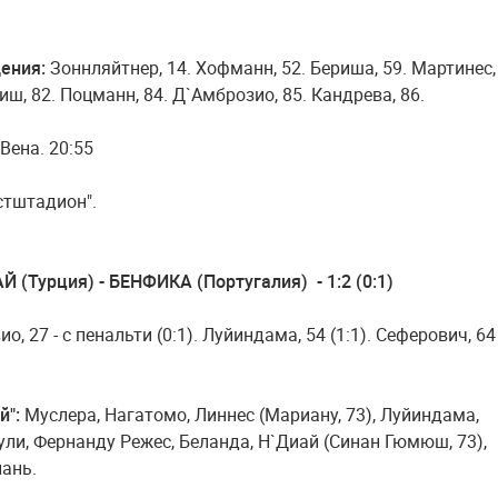
ения:
Зоннляйтнер, 14. Хофманн, 52. Бериша, 59. Мартинес,
ш, 82. Поцманн, 84. Д`Амброзио, 85. Кандрева, 86.
Вена. 20:55
стштадион".
 (Турция) - БЕНФИКА (Португалия) - 1:2 (0:1)
о, 27 - с пенальти (0:1). Луйиндама, 54 (1:1). Сеферович, 64
й":
Муслера, Нагатомо, Линнес (Мариану, 73), Луйиндама,
ули, Фернанду Режес, Беланда, Н`Диай (Синан Гюмюш, 73),
иань.