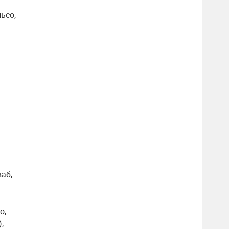
льсо,
аб,
о,
,