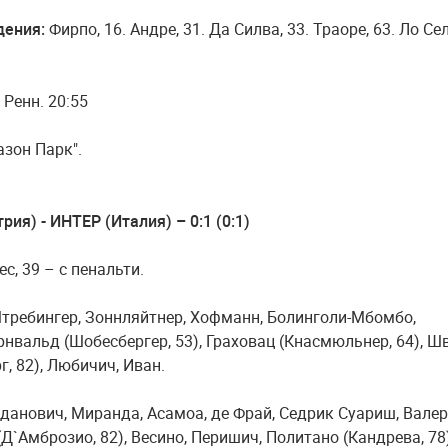
дения:
Фирпо, 16. Андре, 31. Да Силва, 33. Траоре, 63. Ло Се
. Ренн. 20:55
азон Парк".
ия) - ИНТЕР (Италия) – 0:1 (0:1)
с, 39 – с пенальти.
требингер, Зоннляйтнер, Хофманн, Болинголи-Мбомбо,
нвальд (Шобесбергер, 53), Граховац (Кнасмюльнер, 64), Шв
, 82), Любичич, Иван.
данович, Миранда, Асамоа, де Фрай, Седрик Суариш, Валер
Д`Амброзио, 82), Весино, Перишич, Политано (Кандрева, 78)