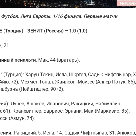
Футбол. Лига Европы. 1/16 финала. Первые матчи
Турция) - ЗЕНИТ (Россия) – 1:0 (1:0)
, 21.
анный пенальти
: Мак, 44 (вратарь).
е
" (Турция): Харун Текин, Исла, Шкртел, Садык Чифтпынар, 
Айю, 72), Мехмет Топал, Жаилсон, Моузес (Алпер Потук, 85),
льбуэна (Нойштедтер, 90+2).
ссия): Лунев, Анюков, Иванович, Ракицкий, Набиуллин
 61), Краневиттер, Барриос, Эрнани, Мак (Маркизио, 85),
си (Азмун, 74).
ения
: Ракицкий, 5. Исла, 14. Садык Чифтпынар, 31. Анюков,