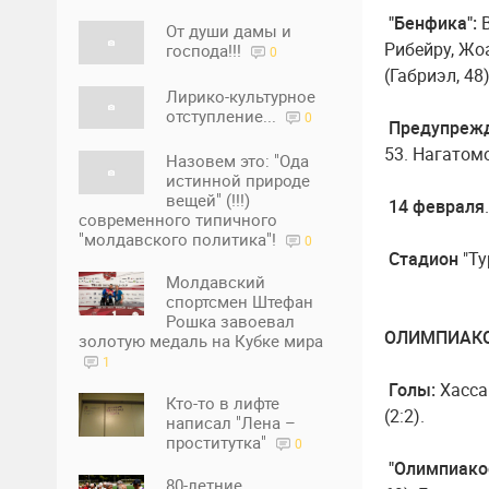
"Бенфика":
В
От души дамы и
Рибейру, Жо
господа!!!
0
(Габриэл, 48
Лирико-культурное
отступление...
0
Предупреж
53. Нагатомо
Назовем это: "Ода
истинной природе
вещей" (!!!)
14 февраля
современного типичного
"молдавского политика"!
0
Стадион
"Ту
Молдавский
спортсмен Штефан
Рошка завоевал
ОЛИМПИАКОС 
золотую медаль на Кубке мира
1
Голы:
Хассан
Кто-то в лифте
(2:2).
написал "Лена –
проститутка"
0
"Олимпиако
80-летние