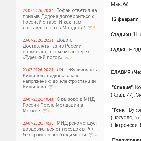
Мак, 68.
Тофан ответил на
23-07-2026, 20:34
призыв Додона договориться с
12 февраля
.
Россией о газе: И как нам
доставлять его в Молдову?
5
Стадион
"Шю
Додон:
23-07-2026, 20:31
Доставлять газ из России
Судья
- Рюдд
возможно, в том числе через
«Турецкий поток»
3
ЛЭП «Вулкэнешть-
23-07-2026, 20:21
СЛАВИЯ (Чехи
Кишинёв» подключена к
напряжению до электростанции
Кишинёва
"Славия":
Ко
1
(Крал, 77), 
О вызове в МИД
23-07-2026, 19:41
России Посла Молдавии в
"Генк":
Вуко
Москве
0
(Посуэло, 57
МИД рекомендует
23-07-2026, 19:33
(Петровски, 
воздержаться от поездок в РФ
без крайней необходимости
4
Предупреж