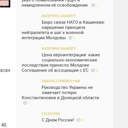
немедленном её освобождении.
1
КАТЕРИНА ХАНЕИТУ
Бюро связи НАТО в Кишиневе:
нарушение принципа
нейтралитета и шаг к военной
интеграции Молдовы
1
КАТЕРИНА ХАНЕИТУ
Цена евроинтеграции: какие
социально-экономические
последствия принесло Молдове
Хасан
Соглашение об ассоциации с ЕС
0
DRAGOS_CONDREA1988
Руководство Украины не
замечает потерю
Константиновки в Донецкой области
1
LELEA1986
С Днем России!
0
 40.