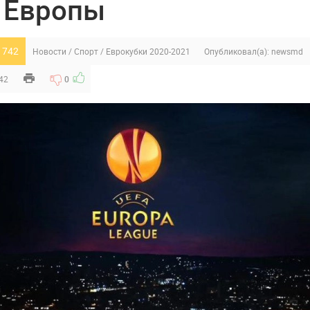
 Европы
 742
Новости
/
Спорт
/
Еврокубки 2020-2021
Опубликовал(а):
newsmd
:42
0