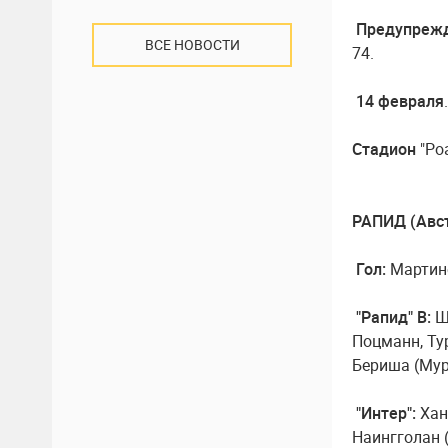
Предупреж
ВСЕ НОВОСТИ
74.
14 февраля
Стадион
"Ро
РАПИД (Австр
Гол:
Мартине
"Рапид" В:
Ш
Поцманн, Тур
Бериша (Мург
"Интер":
Хан
Наингголан (