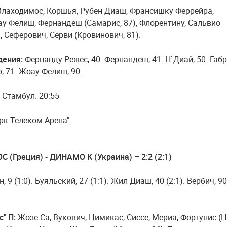
лаходимос, Коршья, Рубен Диаш, Франсишку Феррейра,
ау Фелиш, Фернандеш (Самарис, 87), Флорентину, Сальвио
), Сеферович, Серви (Кровинович, 81).
дения:
Фернанду Режес, 40. Фернандеш, 41. Н`Диай, 50. Габр
, 71. Жоау Фелиш, 90.
. Стамбул. 20:55
рк Телеком Арена".
(Греция) - ДИНАМО К (Украина) – 2:2 (2:1)
, 9 (1:0). Буяльский, 27 (1:1). Жил Диаш, 40 (2:1). Вербич, 90
с" П:
Жозе Са, Вукович, Цимикас, Сиссе, Мериа, Фортунис (Н