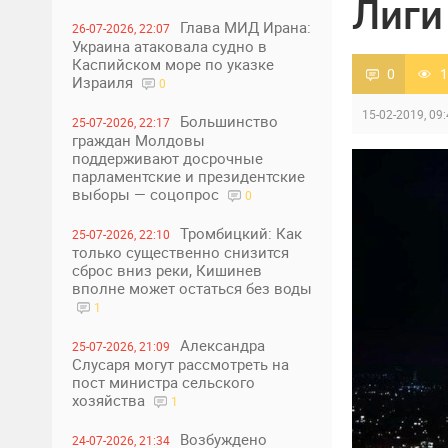
Лиги
Глава МИД Ирана:
26-07-2026, 22:07
Украина атаковала судно в
Каспийском море по указке
0
1
Израиля
0
15-02-2019, 09
Большинство
25-07-2026, 22:17
граждан Молдовы
поддерживают досрочные
парламентские и президентские
выборы — соцопрос
0
Тромбицкий: Как
25-07-2026, 22:10
только существенно снизится
сброс вниз реки, Кишинев
вполне может остаться без воды
1
Александра
25-07-2026, 21:09
Слусаря могут рассмотреть на
пост министра сельского
хозяйства
1
Возбуждено
24-07-2026, 21:34