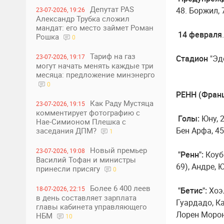
Депутат PAS
48. Боржил, 
23-07-2026, 19:26
Александр Трубка сложил
мандат: его место займет Роман
14 февраля
Рошка
0
Тариф на газ
23-07-2026, 19:17
Стадион
"Эде
могут начать менять каждые три
месяца: предложение минэнерго
0
РЕНН (Франци
Как Раду Мустяца
23-07-2026, 19:15
комментирует фотографию с
Голы:
Юну, 2
Нае-Симионом Плешка с
Бен Арфа, 45+
заседания ДПМ?
1
Новый премьер
23-07-2026, 19:08
"Ренн":
Коуб
Василий Тофан и министры
69), Андре, Ю
принесли присягу
0
Более 6 400 леев
18-07-2026, 22:15
"Бетис":
Хоэ
в день составляет зарплата
Гуардадо, Ка
главы кабинета управляющего
Лорен Морон 
НБМ
10