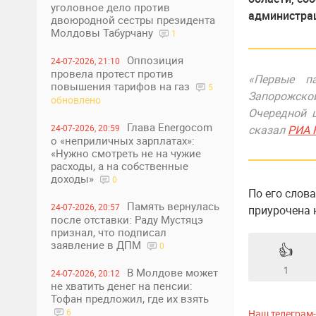
уголовное дело против
администрац
двоюродной сестры президента
Молдовы Табурчану
1
Оппозиция
24-07-2026, 21:10
провела протест против
«Первые п
повышения тарифов на газ
5
Запорожско
обновлено
Очередной 
Глава Energocom
24-07-2026, 20:59
сказал
РИА 
о «неприличных зарплатах»:
«Нужно смотреть не на чужие
расходы, а на собственные
доходы»
0
По его слов
Память вернулась
24-07-2026, 20:57
приурочена 
после отставки: Раду Мустяцэ
признал, что подписал
заявление в ДПМ
0
👍
1
В Молдове может
24-07-2026, 20:12
не хватить денег на пенсии:
Тофан предложил, где их взять
6
Наш телеграм