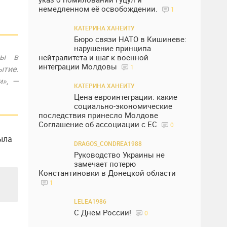
немедленном её освобождении.
1
КАТЕРИНА ХАНЕИТУ
Бюро связи НАТО в Кишиневе:
нарушение принципа
ны в
нейтралитета и шаг к военной
интеграции Молдовы
1
ытие.
и», —
КАТЕРИНА ХАНЕИТУ
Цена евроинтеграции: какие
социально-экономические
последствия принесло Молдове
Соглашение об ассоциации с ЕС
0
ыла
DRAGOS_CONDREA1988
Руководство Украины не
замечает потерю
Константиновки в Донецкой области
1
LELEA1986
С Днем России!
0