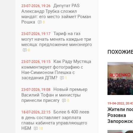
Депутат PAS
23-07-2026, 19:26
Александр Трубка сложил
мандат: его место займет Роман
Рошка
0
Тариф на газ
23-07-2026, 19:17
могут начать менять каждые три
месяца: предложение минэнерго
0
ПОХОЖИЕ
Как Раду Мустяца
23-07-2026, 19:15
комментирует фотографию с
Нае-Симионом Плешка с
заседания ДПМ?
1
Новый премьер
23-07-2026, 19:08
Василий Тофан и министры
принесли присягу
0
19-04-2022, 20:4
Жители по
Более 6 400 леев
18-07-2026, 22:15
Розовка
в день составляет зарплата
Запорожск
главы кабинета управляющего
области
НБМ
10
проголосов