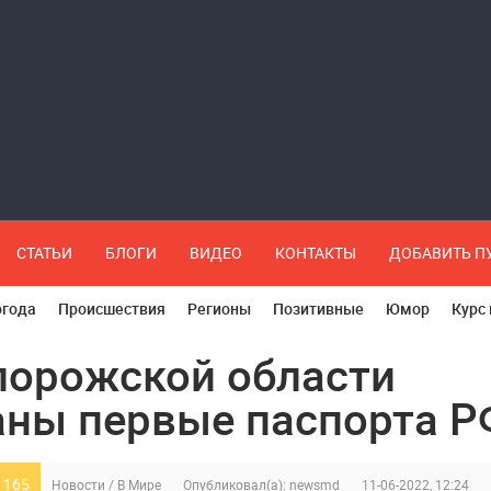
СТАТЬИ
БЛОГИ
ВИДЕО
КОНТАКТЫ
ДОБАВИТЬ 
огода
Происшествия
Регионы
Позитивные
Юмор
Курс
порожской области
ны первые паспорта Р
 165
Новости
/
В Мире
Опубликовал(а):
newsmd
11-06-2022, 12:24