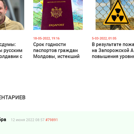
ходе за
России
ение к
о)
18-05-2022, 19:16
5-03-2022, 01:05
осдумы:
Срок годности
В результате пож
 русским
паспортов граждан
на Запорожской 
олдавии с
Молдовы, истекший
повышения уровн
в 2020 — 2022 годы,
радиации не
ать
продлят
зафиксировано,
 паспорта
автоматически
опасности для
населения нет,
уровень радиации
территории Молд
НТАРИЕВ
также не превыше
бра
12 июня 2022 08:57
#79891