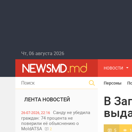
Чт, 06 августа 2026
НОВОСТИ
Персоны
П
В За
ЛЕНТА НОВОСТЕЙ
выда
Санду не убедила
26-07-2026, 22:16
граждан: 74 процента не
поверили её объяснению о
MoldATSA
2
5
1