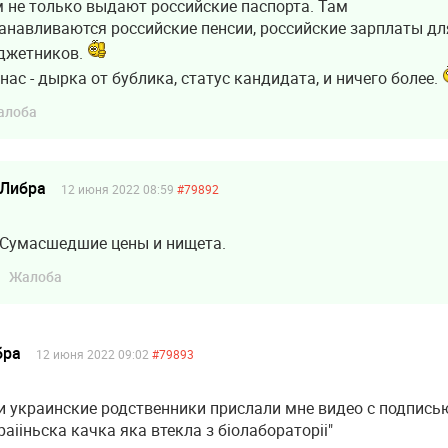
 не только выдают российские паспорта. Там
анавливаются российские пенсии, российские зарплаты дл
джетников.
 нас - дырка от бублика, статус кандидата, и ничего более.
алоба
Либра
12 июня 2022 08:59
#79892
Сумасшедшие цены и нищета.
Жалоба
бра
12 июня 2022 09:02
#79893
 украинские родственники прислали мне видео с подпись
раiiньска качка яка втекла з бiолабораторii"