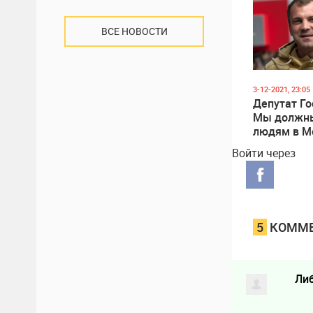
народном с
присоедин
ВСЕ НОВОСТИ
ДНР (Виде
3-12-2021, 23:05
Депутат Г
Мы должны
людям в М
вертолета
Войти через
разбрасыв
российские
5
КОММЕ
Ли