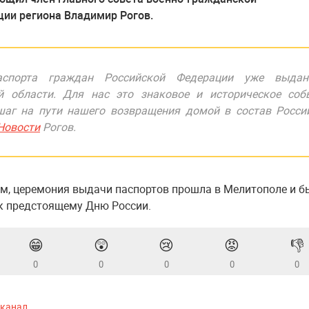
ии региона Владимир Рогов.
аспорта граждан Российской Федерации уже выда
й области. Для нас это знаковое и историческое соб
шаг на пути нашего возвращения домой в состав Росси
Новости
Рогов.
ам, церемония выдачи паспортов прошла в Мелитополе и б
к предстоящему Дню России.
😁
😲
😢
😡
👎
0
0
0
0
0
-канал