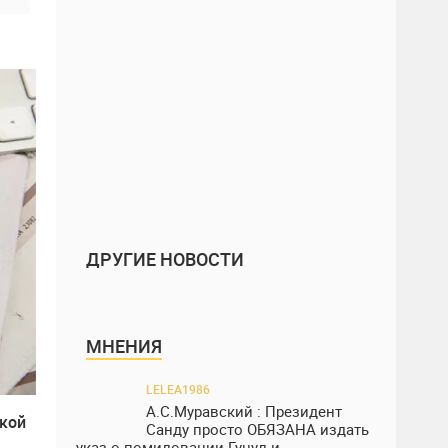
ДРУГИЕ НОВОСТИ
МНЕНИЯ
LELEA1986
А.С.Муравский : Президент
кой
Санду просто ОБЯЗАНА издать
указ о помиловании Гуцул и