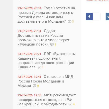
Тофан ответил на
23-07-2026, 20:34
призыв Додона договориться с
Россией о газе: И как нам
доставлять его в Молдову?
5
Додон:
23-07-2026, 20:31
Доставлять газ из России
возможно, в том числе через
«Турецкий поток»
3
ЛЭП «Вулкэнешть-
23-07-2026, 20:21
Кишинёв» подключена к
напряжению до электростанции
Кишинёва
1
О вызове в МИД
23-07-2026, 19:41
России Посла Молдавии в
Москве
0
МИД рекомендует
23-07-2026, 19:33
воздержаться от поездок в РФ
без крайней необходимости
4