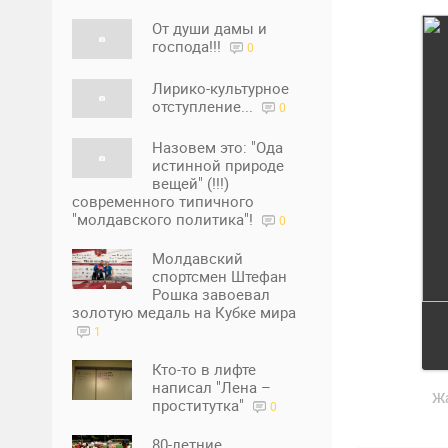
От души дамы и
господа!!!
0
Лирико-культурное
отступление...
0
Назовем это: "Ода
истинной природе
вещей" (!!!)
современного типичного
"молдавского политика"!
0
Молдавский
спортсмен Штефан
Рошка завоевал
золотую медаль на Кубке мира
1
Кто-то в лифте
написал "Лена –
Ж
проститутка"
0
80-летние