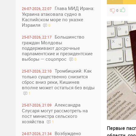
Глава МИД Ирана:
26-07-2026, 22:07
0
Украина атаковала судно в
Каспийском море по указке
Израиля
0
Большинство
25-07-2026, 22:17
граждан Молдовы
поддерживают досрочные
парламентские и президентские
выборы — соцопрос
0
Тромбицкий: Как
25-07-2026, 22:10
только существенно снизится
сброс вниз реки, Кишинев
вполне может остаться без воды
1
Александра
25-07-2026, 21:09
Слусаря могут рассмотреть на
пост министра сельского
хозяйства
1
Первые пас
Возбуждено
24-07-2026, 21:34
области, со