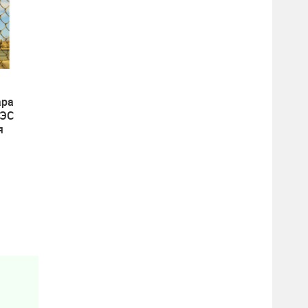
ара
АЭС
я
 на
овы
н.