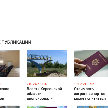
 ПУБЛИКАЦИИ
3
7-06-2022, 11:36
1-11-2021, 18:12
селка
Власти Херсонской
Стоимость
области
загранпаспортов
ой
анонсировали
может снизиться
референдум о
али на
присоединении к