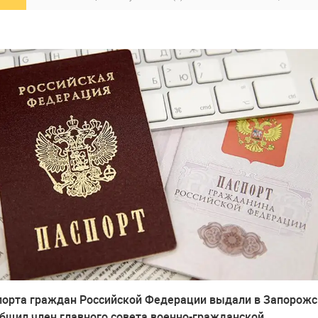
порта граждан Российской Федерации выдали в Запорожс
общил член главного совета военно-гражданской