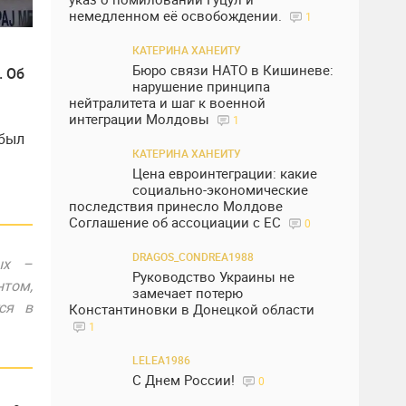
немедленном её освобождении.
1
КАТЕРИНА ХАНЕИТУ
Бюро связи НАТО в Кишиневе:
. Об
нарушение принципа
нейтралитета и шаг к военной
интеграции Молдовы
1
 был
КАТЕРИНА ХАНЕИТУ
Цена евроинтеграции: какие
социально-экономические
последствия принесло Молдове
Соглашение об ассоциации с ЕС
0
DRAGOS_CONDREA1988
ых –
Руководство Украины не
нтом,
замечает потерю
ся в
Константиновки в Донецкой области
1
LELEA1986
С Днем России!
0