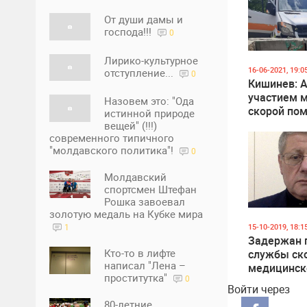
От души дамы и
господа!!!
0
Лирико-культурное
16-06-2021, 19:0
отступление...
0
Кишинев: А
участием 
Назовем это: "Ода
скорой пом
истинной природе
больницу
вещей" (!!!)
доставлен
современного типичного
"молдавского политика"!
человека
0
Молдавский
спортсмен Штефан
Рошка завоевал
золотую медаль на Кубке мира
15-10-2019, 18:1
1
Задержан 
Кто-то в лифте
службы ск
написал "Лена –
медицинск
проститутка"
0
помощи Бо
Войти через
Головин
80-летние