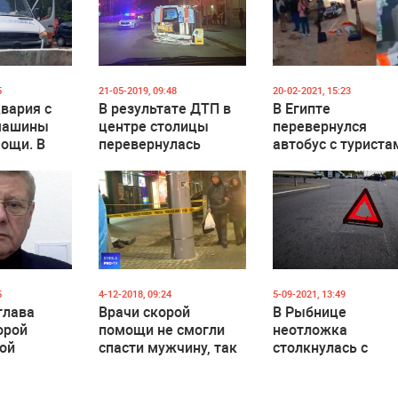
5
21-05-2019, 09:48
20-02-2021, 15:23
вария с
В результате ДТП в
В Египте
машины
центре столицы
перевернулся
ощи. В
перевернулась
автобус с туриста
машина скорой
в нём находились
ы 3
помощи, в которой
два гражданина
находился пациент
Молдовы
(ВИДЕО)
5
4-12-2018, 09:24
5-09-2021, 13:49
глава
Врачи скорой
В Рыбнице
орой
помощи не смогли
неотложка
ой
спасти мужчину, так
столкнулась с
рис
как у них не работал
легковушкой: два
дефибриллятор
человека в