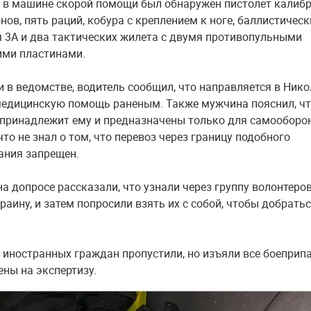
е в машине скорой помощи был обнаружен пистолет калибр
нов, пять раций, кобура с креплением к ноге, баллистичес
 3А и два тактических жилета с двумя противопульными
ими пластинами.
и в ведомстве, водитель сообщил, что направляется в Ник
едицинскую помощь раненым. Также мужчина пояснил, ч
принадлежит ему и предназначены только для самооборо
что не знал о том, что перевоз через границу подобного
ания запрещен.
а допросе рассказали, что узнали через группу волонтеро
раину, и затем попросили взять их с собой, чтобы добрать
е иностранных граждан пропустили, но изъяли все боеприп
ены на экспертизу.