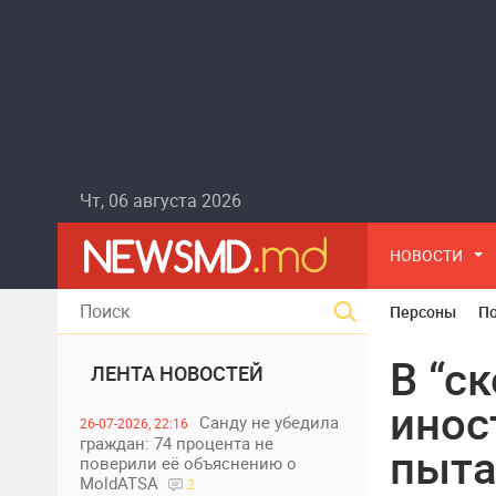
Чт, 06 августа 2026
НОВОСТИ
Персоны
П
В “с
ЛЕНТА НОВОСТЕЙ
инос
Санду не убедила
26-07-2026, 22:16
граждан: 74 процента не
пыта
поверили её объяснению о
MoldATSA
2