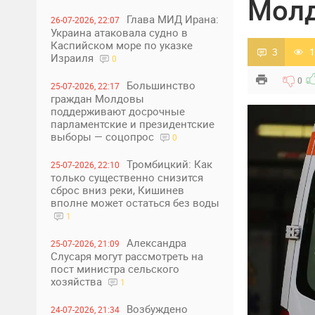
Молд
Глава МИД Ирана:
26-07-2026, 22:07
Украина атаковала судно в
Каспийском море по указке
3
1
Израиля
0
0
Большинство
25-07-2026, 22:17
граждан Молдовы
поддерживают досрочные
парламентские и президентские
выборы — соцопрос
0
Тромбицкий: Как
25-07-2026, 22:10
только существенно снизится
сброс вниз реки, Кишинев
вполне может остаться без воды
1
Александра
25-07-2026, 21:09
Слусаря могут рассмотреть на
пост министра сельского
хозяйства
1
Возбуждено
24-07-2026, 21:34