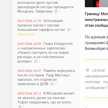
уголовное дело против
двоюродной сестры президента
Молдовы Табурчану
1
Границу Мол
иностранных
Оппозиция
24-07-2026, 21:10
этом сообщ
провела протест против
повышения тарифов на газ
5
обновлено
По данным в
гражданин Ш
Глава Energocom
24-07-2026, 20:59
о «неприличных зарплатах»:
Великобрита
«Нужно смотреть не на чужие
расходы, а на собственные
доходы»
0
“В салоне
Память вернулась
24-07-2026, 20:57
после отставки: Раду Мустяцэ
несовершен
признал, что подписал
поэтому по
заявление в ДПМ
0
сообщении П
В Молдове может
24-07-2026, 20:12
не хватить денег на пенсии:
Тофан предложил, где их взять
6