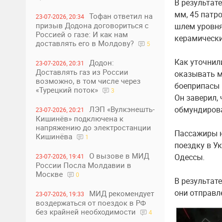
В результат
мм, 45 патро
Тофан ответил на
23-07-2026, 20:34
призыв Додона договориться с
шлем уровня
Россией о газе: И как нам
керамическ
доставлять его в Молдову?
5
Как уточнил
Додон:
23-07-2026, 20:31
Доставлять газ из России
оказывать м
возможно, в том числе через
боеприпасы 
«Турецкий поток»
3
Он заверил, 
обмундиров
ЛЭП «Вулкэнешть-
23-07-2026, 20:21
Кишинёв» подключена к
напряжению до электростанции
Пассажиры н
Кишинёва
1
поездку в Ук
О вызове в МИД
Одессы.
23-07-2026, 19:41
России Посла Молдавии в
Москве
0
В результат
они отправл
МИД рекомендует
23-07-2026, 19:33
воздержаться от поездок в РФ
без крайней необходимости
4