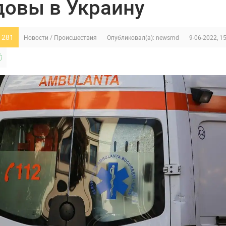
овы в Украину
 281
Новости
/
Происшествия
Опубликовал(а):
newsmd
9-06-2022, 1