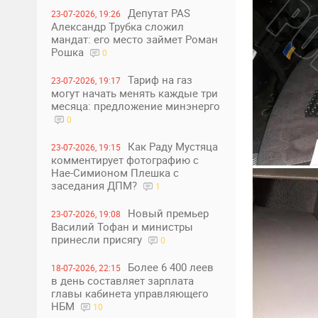
Депутат PAS
23-07-2026, 19:26
Александр Трубка сложил
мандат: его место займет Роман
Рошка
0
Тариф на газ
23-07-2026, 19:17
могут начать менять каждые три
месяца: предложение минэнерго
0
Как Раду Мустяца
23-07-2026, 19:15
комментирует фотографию с
Нае-Симионом Плешка с
заседания ДПМ?
1
Новый премьер
23-07-2026, 19:08
Василий Тофан и министры
принесли присягу
0
Более 6 400 леев
18-07-2026, 22:15
в день составляет зарплата
главы кабинета управляющего
НБМ
10