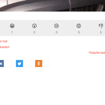
😁
😲
😢
😡
👎
1
0
0
0
0
or.md
-канал
Нашли ош