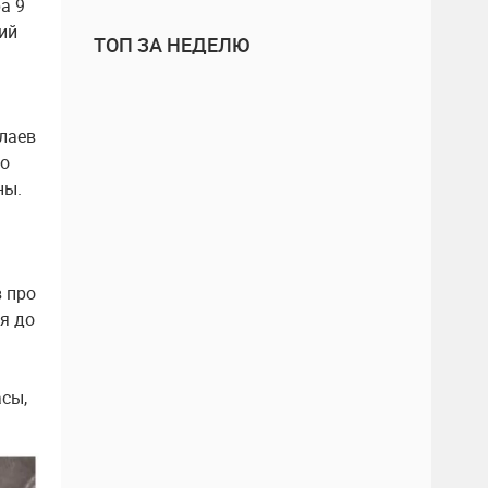
а 9
кий
ТОП ЗА НЕДЕЛЮ
олаев
то
ны.
в про
ся до
асы,