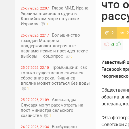
что 
Глава МИД Ирана:
26-07-2026, 22:07
расс
Украина атаковала судно в
Каспийском море по указке
Израиля
0
2
2
Большинство
25-07-2026, 22:17
граждан Молдовы
+2
поддерживают досрочные
парламентские и президентские
выборы — соцопрос
0
Известный о
Тромбицкий: Как
25-07-2026, 22:10
Facebook пр
только существенно снизится
георгиевско
сброс вниз реки, Кишинев
вполне может остаться без воды
1
Общественни
обратив вни
Александра
25-07-2026, 21:09
ветерана, к
Слусаря могут рассмотреть на
пост министра сельского
хозяйства
1
"Эта фотогр
Советской а
Возбуждено
24-07-2026, 21:34