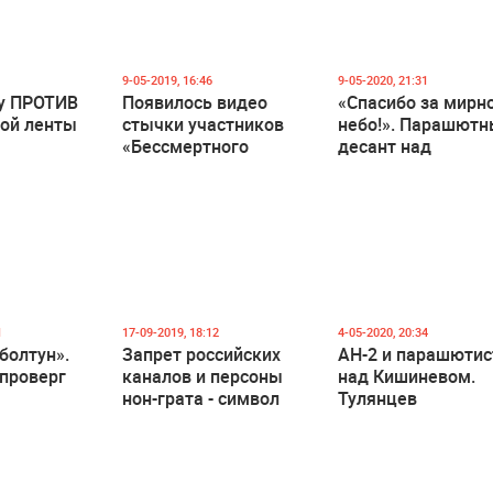
9-05-2019, 16:46
9-05-2020, 21:31
у ПРОТИВ
Появилось видео
«Спасибо за мирн
кой ленты
стычки участников
небо!». Парашют
«Бессмертного
десант над
полка» и полиции в
Кишинёвом в Ден
Киеве
Победы (видео)
1
17-09-2019, 18:12
4-05-2020, 20:34
болтун».
Запрет российских
АН-2 и парашюти
проверг
каналов и персоны
над Кишиневом.
нон-грата - символ
Тулянцев
и об
режима Плахотнюка"
анонсировал акц
нии
- Игорь Тулянцев
ко Дню Победы
отовского
(видео)