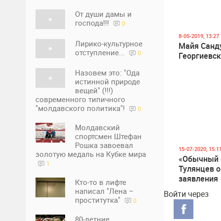
От души дамы и
господа!!!
0
8-05-2019, 13:27
Лирико-культурное
Майя Санд
отступление...
0
Георгиевс
Назовем это: "Ода
истинной природе
вещей" (!!!)
современного типичного
"молдавского политика"!
0
Молдавский
спортсмен Штефан
Рошка завоевал
15-07-2020, 15:1
золотую медаль на Кубке мира
«Обычный 
1
Тулянцев о
заявления
Кто-то в лифте
Саакашвил
написал "Лена –
Войти через
исчезнове
проститутка"
0
останков К
80-летние