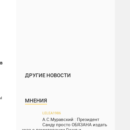
 в
ДРУГИЕ НОВОСТИ
ы
МНЕНИЯ
LELEA1986
А.С.Муравский : Президент
Санду просто ОБЯЗАНА издать
указ о помиловании Гуцул и