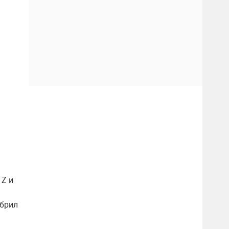
 Z и
обрил