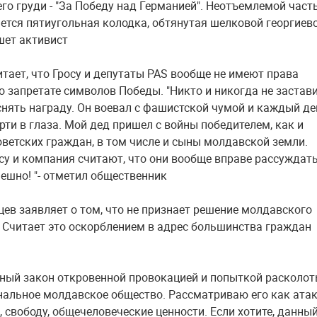
его груди - "За Победу над Германией". Неотъемлемой част
ется пятиугольная колодка, обтянутая шелковой георгиев
ишет активист
итает, что Гросу и депутаты PAS вообще не имеют права
о запретате символов Победы. "Никто и никогда не застав
снять награду. Он воевал с фашистской чумой и каждый де
рти в глаза. Мой дед пришел с войны победителем, как и
ветских граждан, в том числе и сыны молдавской земли.
су и компания считают, что они вообще вправе рассуждать
мешно! "- отметил общественник
цев заявляет о том, что не признает решение молдавского
 Считает это оскорблением в адрес большинства граждан
ный закон откровенной провокацией и попыткой расколот
альное молдавское общество. Рассматриваю его как атак
 свободу, общечеловеческие ценности. Если хотите, данны