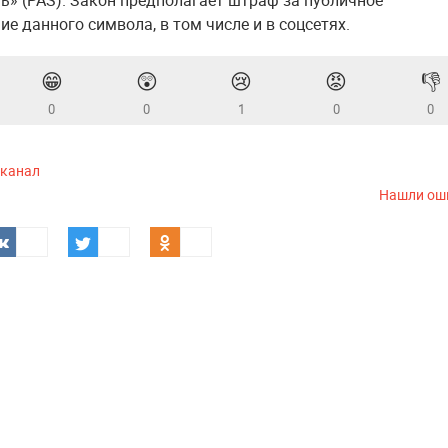
ь» (PAS). Закон предполагает штраф за публичное
е данного символа, в том числе и в соцсетях.
😁
😲
😢
😡
👎
0
0
1
0
0
-канал
Нашли ош