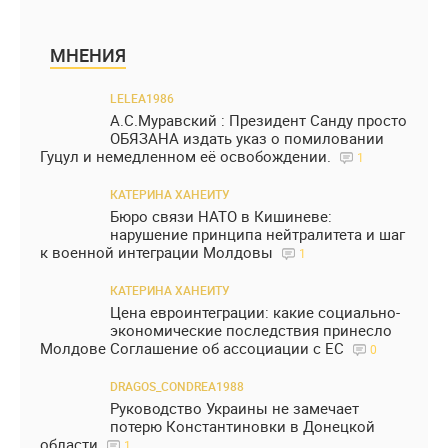
МНЕНИЯ
LELEA1986
А.С.Муравский : Президент Санду просто
ОБЯЗАНА издать указ о помиловании
Гуцул и немедленном её освобождении.
1
КАТЕРИНА ХАНЕИТУ
Бюро связи НАТО в Кишиневе:
нарушение принципа нейтралитета и шаг
к военной интеграции Молдовы
1
КАТЕРИНА ХАНЕИТУ
Цена евроинтеграции: какие социально-
экономические последствия принесло
Молдове Соглашение об ассоциации с ЕС
0
DRAGOS_CONDREA1988
Руководство Украины не замечает
потерю Константиновки в Донецкой
области
1