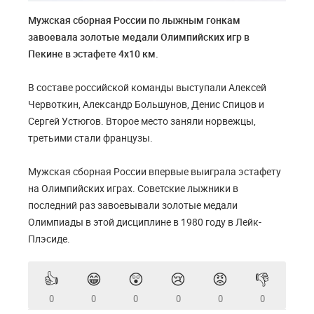
Мужская сборная России по лыжным гонкам
завоевала золотые медали Олимпийских игр в
Пекине в эстафете 4х10 км.
В составе российской команды выступали Алексей
Червоткин, Александр Большунов, Денис Спицов и
Сергей Устюгов. Второе место заняли норвежцы,
третьими стали французы.
Мужская сборная России впервые выиграла эстафету
на Олимпийских играх. Советские лыжники в
последний раз завоевывали золотые медали
Олимпиады в этой дисциплине в 1980 году в Лейк-
Плэсиде.
👍
😁
😲
😢
😡
👎
0
0
0
0
0
0