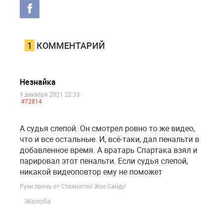
1
КОММЕНТАРИЙ
Незнайка
9 декабря 2021 22:33
#72814
А судья слепой. Он смотрел ровно то же видео,
что и все остальные. И, всё-таки, дал пенальти в
добавленное время. А вратарь Спартака взял и
парировал этот пенальти. Если судья слепой,
никакой видеоповтор ему не поможет
Руки прочь от Стояногло! Жос Санду!
Жалоба