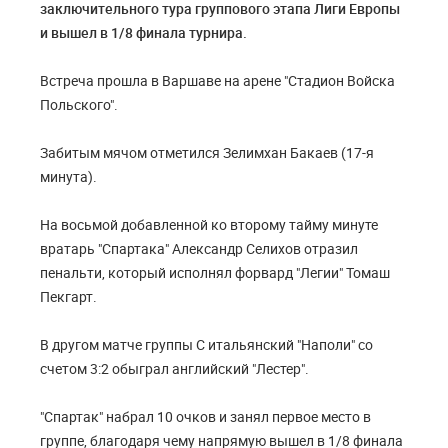
заключительного тура группового этапа Лиги Европы
и вышел в 1/8 финала турнира.
Встреча прошла в Варшаве на арене "Стадион Войска
Польского".
Забитым мячом отметился Зелимхан Бакаев (17-я
минута).
На восьмой добавленной ко второму тайму минуте
вратарь "Спартака" Александр Селихов отразил
пенальти, который исполнял форвард "Легии" Томаш
Пекгарт.
В другом матче группы С итальянский "Наполи" со
счетом 3:2 обыграл английский "Лестер".
"Спартак" набрал 10 очков и занял первое место в
группе, благодаря чему напрямую вышел в 1/8 финала