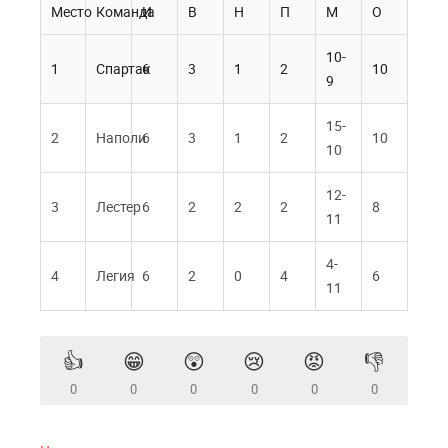
Место
Команда
И
В
Н
П
М
О
10-
1
Спартак
6
3
1
2
10
9
15-
2
Наполи
6
3
1
2
10
10
12-
3
Лестер
6
2
2
2
8
11
4-
4
Легия
6
2
0
4
6
11
👍
😁
😲
😢
😡
👎
0
0
0
0
0
0