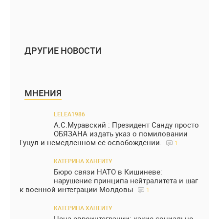
ДРУГИЕ НОВОСТИ
МНЕНИЯ
LELEA1986
А.С.Муравский : Президент Санду просто
ОБЯЗАНА издать указ о помиловании
Гуцул и немедленном её освобождении.
1
КАТЕРИНА ХАНЕИТУ
Бюро связи НАТО в Кишиневе:
нарушение принципа нейтралитета и шаг
к военной интеграции Молдовы
1
КАТЕРИНА ХАНЕИТУ
Цена евроинтеграции: какие социально-