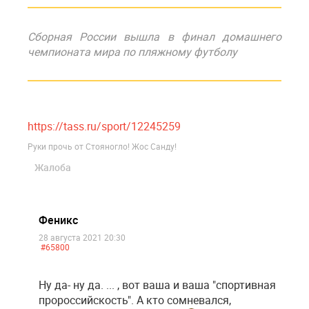
Сборная России вышла в финал домашнего
чемпионата мира по пляжному футболу
https://tass.ru/sport/12245259
Руки прочь от Стояногло! Жос Санду!
Жалоба
Феникс
28 августа 2021 20:30
#65800
Ну да- ну да. ... , вот ваша и ваша "спортивная
пророссийскость". А кто сомневался,