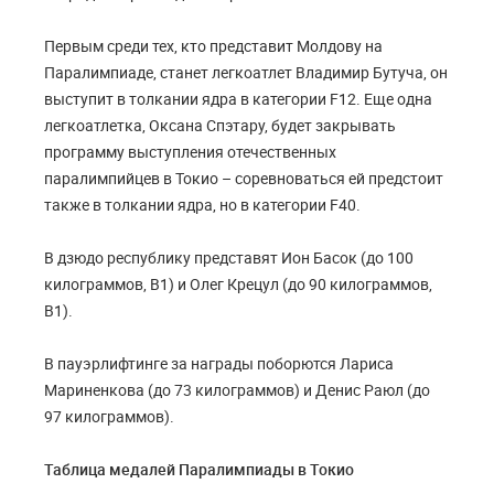
Первым среди тех, кто представит Молдову на
Паралимпиаде, станет легкоатлет Владимир Бутуча, он
выступит в толкании ядра в категории F12. Еще одна
легкоатлетка, Оксана Спэтару, будет закрывать
программу выступления отечественных
паралимпийцев в Токио – соревноваться ей предстоит
также в толкании ядра, но в категории F40.
В дзюдо республику представят Ион Басок (до 100
килограммов, В1) и Олег Крецул (до 90 килограммов,
В1).
В пауэрлифтинге за награды поборются Лариса
Мариненкова (до 73 килограммов) и Денис Раюл (до
97 килограммов).
Таблица медалей Паралимпиады в Токио