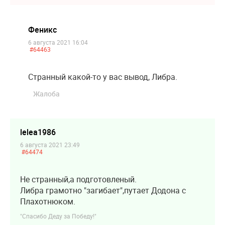
Феникс
6 августа 2021 16:04
#64463
Странный какой-то у вас вывод, Либра.
Жалоба
lelea1986
6 августа 2021 23:49
#64474
Не странный,а подготовленый.
Либра грамотно "загибает",путает Додона с
Плахотнюком.
"Спасибо Деду за Победу!"