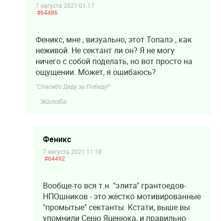
7 августа 2021 01:17
#64486
Феникс, мне , визуально, этот Топалэ , как
неживой. Не сектант ли он? Я не могу
ничего с собой поделать, но вот просто на
ощущении. Может, я ошибаюсь?
"Спасибо Деду за Победу!"
Жалоба
Феникс
7 августа 2021 11:18
#64492
Вообще-то вся т.н. "элита" грантоедов-
НПОшников - это жёстко мотивированные
"промытые" сектанты. Кстати, выше вы
упомнили Сеню Яценюка, и правильно