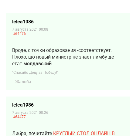
lelea1986
7 августа 2021 00:08
#64476
Вроде, с точки образования -соответствует.
Плохо, шо новый министр не знает лимбу де
стат-
молдавский.
"Спасибо Деду за Победу!"
Жалоба
lelea1986
7 августа 2021 00:26
#64477
Либра, почитайте
КРУГЛЫЙ СТОЛ ОНЛАЙН В