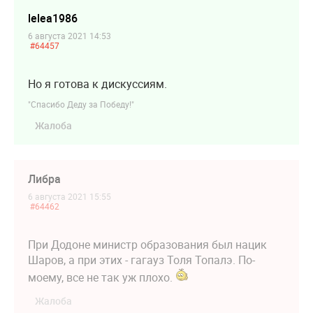
lelea1986
6 августа 2021 14:53
#64457
Но я готова к дискуссиям.
"Спасибо Деду за Победу!"
Жалоба
Либра
6 августа 2021 15:55
#64462
При Додоне министр образования был нацик
Шаров, а при этих - гагауз Толя Топалэ. По-
моему, все не так уж плохо.
Жалоба