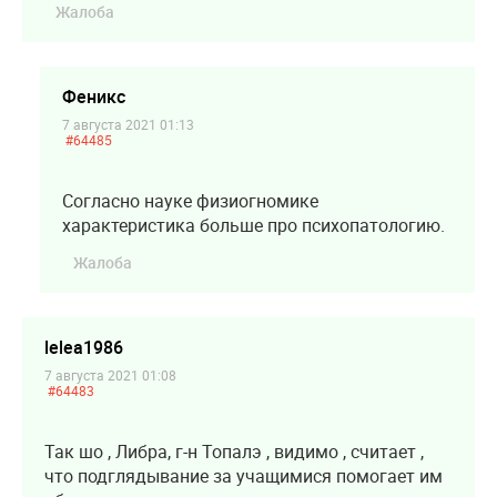
Жалоба
Феникс
7 августа 2021 01:13
#64485
Согласно науке физиогномике
характеристика больше про психопатологию.
Жалоба
lelea1986
7 августа 2021 01:08
#64483
Так шо , Либра, г-н Топалэ , видимо , считает ,
что подглядывание за учащимися помогает им