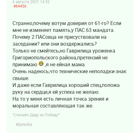
6 августа 2021 14:52
#64456
Странно,почему вотум доверия от 61-го? Если
мне не изменяет память,у ПАС 63 мандата.
Почему 2 ПАСовца не присуствовали на
заседании? или они воздержались?
Только не смейтесь,но Гаврилица уроженка
Григориопольского района,претензий не
принимаю
,я не ейная мама.
Очень надеюсь,что технические неполадки-знак
свыше.
И даже если Гаврилица хороший спец,положа
руку на сердце,я ей успеха не желаю.
На то у меня есть личная точка зрения и
моральная составляющая так же.
"Спасибо Деду за Победу!"
Жалоба