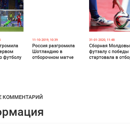
ЧМ-2022
по футболу
4
11-10-2019, 10:39
31-01-2020, 11:48
згромила
Россия разгромила
Сборная Молдовы
первом
Шотландию в
футзалу с победы
о футболу
отборочном матче
стартовала в отбо
Евро-2020
к чемпионату
Европы-2022
Е КОММЕНТАРИЙ
ормация