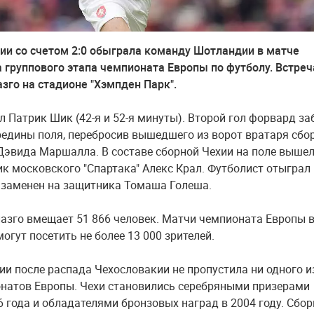
ии со счетом 2:0 обыграла команду Шотландии в матче
а группового этапа чемпионата Европы по футболу. Встреч
азго на стадионе "Хэмпден Парк".
л Патрик Шик (42-я и 52-я минуты). Второй гол форвард за
редины поля, перебросив вышедшего из ворот вратаря сбо
эвида Маршалла. В составе сборной Чехии на поле выше
к московского "Спартака" Алекс Крал. Футболист отыграл
 заменен на защитника Томаша Голеша.
лазго вмещает 51 866 человек. Матчи чемпионата Европы 
огут посетить не более 13 000 зрителей.
ии после распада Чехословакии не пропустила ни одного и
натов Европы. Чехи становились серебряными призерами
6 года и обладателями бронзовых наград в 2004 году. Сбо