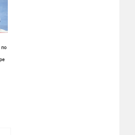
 по
ре