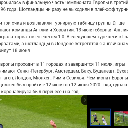
робилась в финальную часть чемпионата Европы в третий
996 года. Шотландцы ни разу не выходили в плей-офф турни
и три очка и возглавили турнирную таблицу группы D, где
пают команды Англии и Хорватии. 13 июня сборная Англии
грала хорватов со счетом 1:0. В следующем туре чехи в Гл
орватами, а шотландцы в Лондоне встретятся с англичанам
ойдут 18 июня.
вропы проходит в 11 городах и завершится 11 июля, игры
нимают Санкт-Петербург, Амстердам, Баку, Будапешт, Бухар
енгаген, Лондон, Мюнхен, Рим и Севилья. Чемпионат Европы
должен был пройти с 12 июня по 12 июля 2020 года, однако
 коронавируса был перенесен на год.