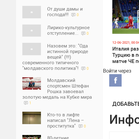
От души дамы и
господа!!!
0
Лирико-культурное
отступление...
0
12-06-2021, 00:0
Назовем это: "Ода
Италия ра
истинной природе
Турцию в 
вещей" (!!!)
матче ЧЕ п
современного типичного
"молдавского политика"!
0
Войти через
Молдавский
спортсмен Штефан
Рошка завоевал
золотую медаль на Кубке мира
ДОБАВЬТ
1
Инф
Кто-то в лифте
написал "Лена –
проститутка"
0
80-летние