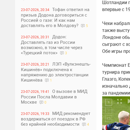
Шотландии п
впервые с 1
Тофан ответил на
23-07-2026, 20:34
призыв Додона договориться с
Россией о газе: И как нам
Чехи набрал
доставлять его в Молдову?
5
также высту
Додон:
Лондоне обы
23-07-2026, 20:31
Доставлять газ из России
сыграют с х
возможно, в том числе через
Обе игры пр
«Турецкий поток»
3
ЛЭП «Вулкэнешть-
23-07-2026, 20:21
Чемпионат Е
Кишинёв» подключена к
турнира при
напряжению до электростанции
Глазго, Коп
Кишинёва
1
изначально 
О вызове в МИД
23-07-2026, 19:41
за пандемии
России Посла Молдавии в
Москве
0
МИД рекомендует
23-07-2026, 19:33
воздержаться от поездок в РФ
без крайней необходимости
4