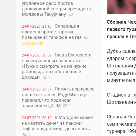
уголовное дело против
двоюродной сестры президента
Молдовы Табурчану
1
Сборная Чех
Оппозиция
24-07-2026, 21:10
первого тур
провела протест против
прошла в Гл
повышения тарифов на газ
5
обновлено
Дубль сдела
Глава Energocom
24-07-2026, 20:59
ударом с се
о «неприличных зарплатах»:
Шотландии Д
«Нужно смотреть не на чужие
расходы, а на собственные
полузащитни
доходы»
0
минут и был
Память вернулась
24-07-2026, 20:57
после отставки: Раду Мустяцэ
Стадион в Г
признал, что подписал
Шотландии м
заявление в ДПМ
0
Сборная Чех
В Молдове может
24-07-2026, 20:12
не хватить денег на пенсии:
семи чемпио
Тофан предложил, где их взять
турнира 199
6