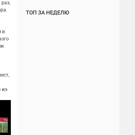
 раз,
ра.
ТОП ЗА НЕДЕЛЮ
 в
азго
и.
ест,
 из-