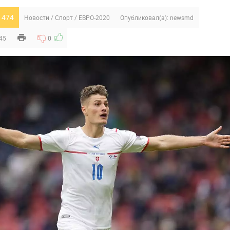
 474
Новости
/
Спорт
/
ЕВРО-2020
Опубликовал(а):
newsmd
:45
0