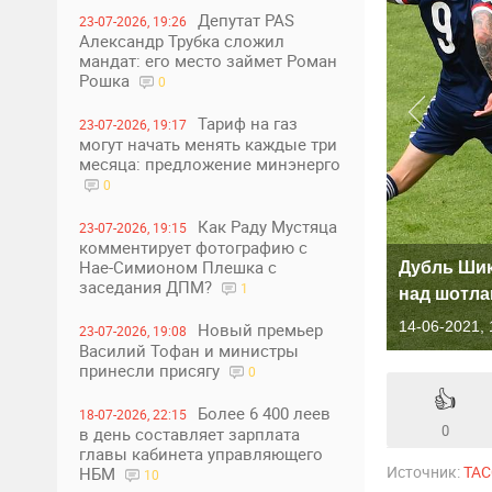
Депутат PAS
23-07-2026, 19:26
Александр Трубка сложил
мандат: его место займет Роман
Рошка
0
Тариф на газ
23-07-2026, 19:17
могут начать менять каждые три
месяца: предложение минэнерго
0
Как Раду Мустяца
23-07-2026, 19:15
комментирует фотографию с
Нае-Симионом Плешка с
Дубль Шик
заседания ДПМ?
1
над шотла
14-06-2021, 
Новый премьер
23-07-2026, 19:08
Василий Тофан и министры
принесли присягу
0
👍
Более 6 400 леев
18-07-2026, 22:15
0
в день составляет зарплата
главы кабинета управляющего
Источник:
ТАС
НБМ
10