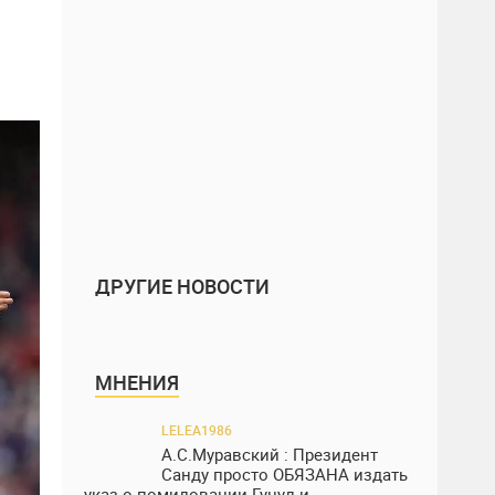
ДРУГИЕ НОВОСТИ
МНЕНИЯ
LELEA1986
А.С.Муравский : Президент
Санду просто ОБЯЗАНА издать
указ о помиловании Гуцул и