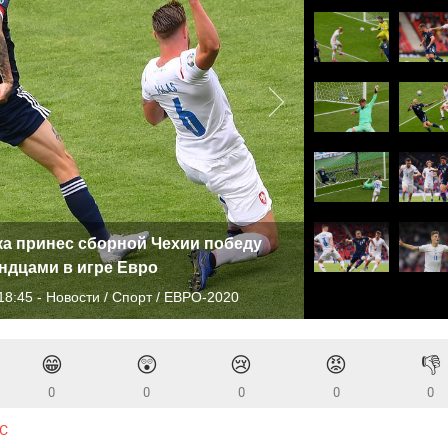
а принес сборной Чехии победу
ндцами в игре Евро
18:45 - Новости / Спорт / ЕВРО-2020
😁
😲
😢
😡
👎
0
0
0
0
0
С