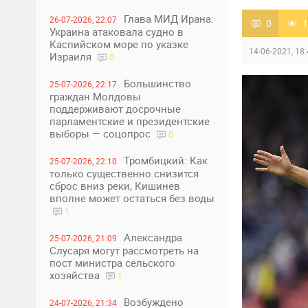
Глава МИД Ирана:
26-07-2026, 22:07
0
1
Украина атаковала судно в
Каспийском море по указке
14-06-2021, 18
Израиля
0
Большинство
25-07-2026, 22:17
граждан Молдовы
поддерживают досрочные
парламентские и президентские
выборы — соцопрос
0
Тромбицкий: Как
25-07-2026, 22:10
только существенно снизится
сброс вниз реки, Кишинев
вполне может остаться без воды
1
Александра
25-07-2026, 21:09
Слусаря могут рассмотреть на
пост министра сельского
хозяйства
1
Возбуждено
24-07-2026, 21:34