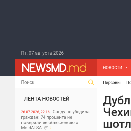
Пт, 07 августа 2026
НОВОСТИ
Персоны
П
Дубл
ЛЕНТА НОВОСТЕЙ
Чехи
Санду не убедила
26-07-2026, 22:16
граждан: 74 процента не
шотл
поверили её объяснению о
MoldATSA
2