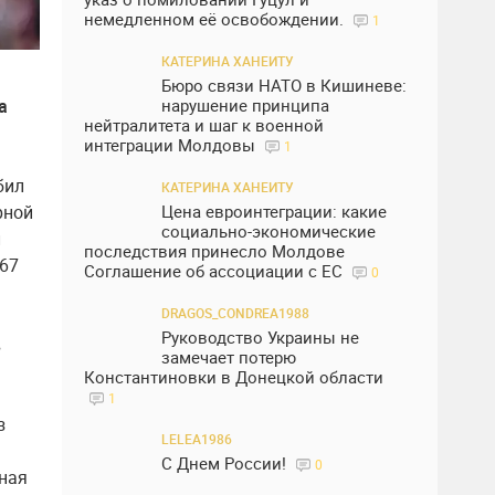
немедленном её освобождении.
1
КАТЕРИНА ХАНЕИТУ
Бюро связи НАТО в Кишиневе:
нарушение принципа
а
нейтралитета и шаг к военной
интеграции Молдовы
1
бил
КАТЕРИНА ХАНЕИТУ
Цена евроинтеграции: какие
рной
социально-экономические
л
последствия принесло Молдове
 67
Соглашение об ассоциации с ЕС
0
DRAGOS_CONDREA1988
Руководство Украины не
в
замечает потерю
Константиновки в Донецкой области
1
з
LELEA1986
С Днем России!
0
рная