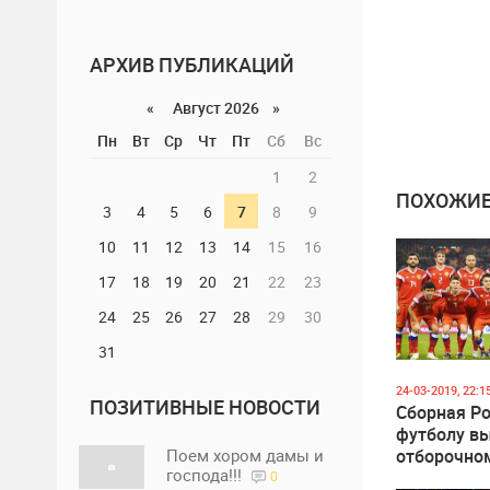
АРХИВ ПУБЛИКАЦИЙ
«
Август 2026 »
Пн
Вт
Ср
Чт
Пт
Сб
Вс
1
2
ПОХОЖИЕ
3
4
5
6
7
8
9
10
11
12
13
14
15
16
17
18
19
20
21
22
23
24
25
26
27
28
29
30
31
24-03-2019, 22:1
ПОЗИТИВНЫЕ НОВОСТИ
Сборная Ро
футболу вы
отборочно
Поем хором дамы и
господа!!!
ЧЕ-2020
0