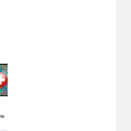
ли
пы