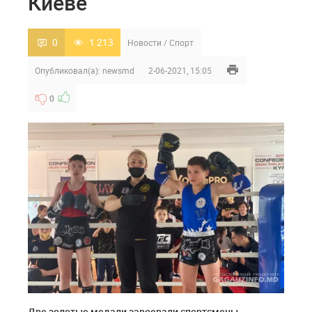
Киеве
0
1 213
Новости
/
Спорт
Опубликовал(а):
newsmd
2-06-2021, 15:05
0
Две золотые медали завоевали спортсмены