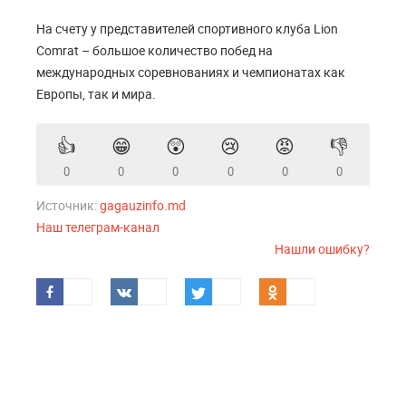
На счету у представителей спортивного клуба Lion
Comrat – большое количество побед на
международных соревнованиях и чемпионатах как
Европы, так и мира.
👍
😁
😲
😢
😡
👎
0
0
0
0
0
0
Источник:
gagauzinfo.md
Наш телеграм-канал
Нашли ошибку?