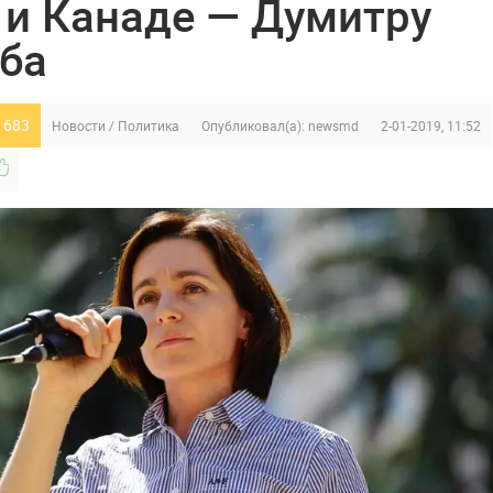
и Канаде — Думитру
ба
 683
Новости
/
Политика
Опубликовал(а):
newsmd
2-01-2019, 11:52