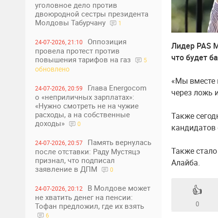
уголовное дело против
двоюродной сестры президента
Молдовы Табурчану
1
Оппозиция
24-07-2026, 21:10
Лидер PAS М
провела протест против
что будет б
повышения тарифов на газ
5
обновлено
«Мы вместе 
Глава Energocom
24-07-2026, 20:59
через ложь 
о «неприличных зарплатах»:
«Нужно смотреть не на чужие
расходы, а на собственные
Также сегод
доходы»
0
кандидатов 
Память вернулась
24-07-2026, 20:57
Также стало
после отставки: Раду Мустяцэ
признал, что подписал
Алайба.
заявление в ДПМ
0
В Молдове может
👍
24-07-2026, 20:12
не хватить денег на пенсии:
0
Тофан предложил, где их взять
6