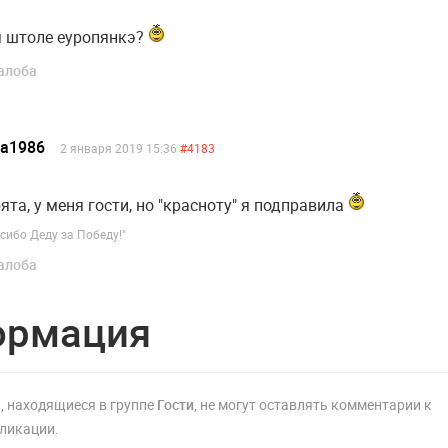
я штоле еуропянкэ?
алоба
ea1986
2 января 2019 15:36
#4183
ята, у меня гости, но "красноту" я подправила
сибо Деду за Победу!"
алоба
ормация
, находящиеся в группе
Гости
, не могут оставлять комментарии к
ликации.