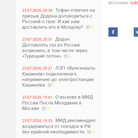
Источник:
nok
Тофан ответил на
23-07-2026, 20:34
призыв Додона договориться с
Россией о газе: И как нам
доставлять его в Молдову?
5
Додон:
23-07-2026, 20:31
Доставлять газ из России
возможно, в том числе через
«Турецкий поток»
3
ЛЭП «Вулкэнешть-
23-07-2026, 20:21
Кишинёв» подключена к
напряжению до электростанции
Кишинёва
1
О вызове в МИД
23-07-2026, 19:41
России Посла Молдавии в
Москве
0
МИД рекомендует
23-07-2026, 19:33
воздержаться от поездок в РФ
без крайней необходимости
4