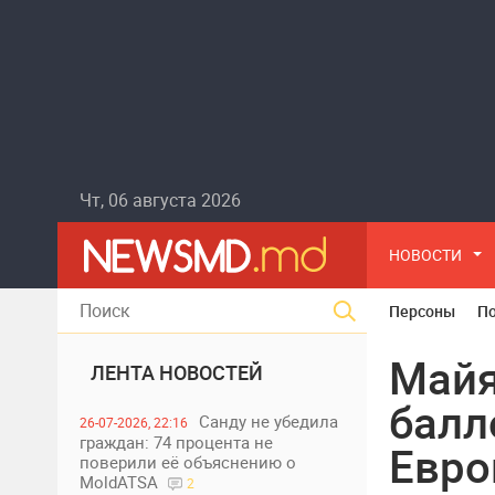
Чт, 06 августа 2026
НОВОСТИ
Персоны
П
Майя
ЛЕНТА НОВОСТЕЙ
балл
Санду не убедила
26-07-2026, 22:16
граждан: 74 процента не
Евро
поверили её объяснению о
MoldATSA
2