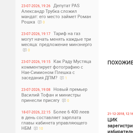
Депутат PAS
23-07-2026, 19:26
Александр Трубка сложил
мандат: его место займет Роман
Рошка
0
Тариф на газ
23-07-2026, 19:17
могут начать менять каждые три
месяца: предложение минэнерго
0
Как Раду Мустяца
ПОХОЖИЕ
23-07-2026, 19:15
комментирует фотографию с
Нае-Симионом Плешка с
заседания ДПМ?
1
Новый премьер
23-07-2026, 19:08
Василий Тофан и министры
принесли присягу
0
Более 6 400 леев
18-07-2026, 22:15
21-12-2018, 12:1
в день составляет зарплата
ЦИК
главы кабинета управляющего
зарегистр
НБМ
10
избирател