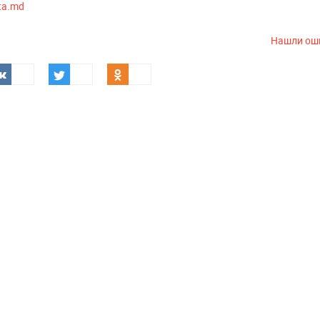
ta.md
Нашли ош