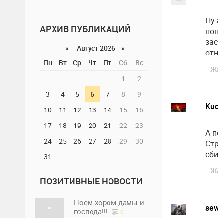
Ну 
АРХИВ ПУБЛИКАЦИЙ
пон
зас
«
Август 2026 »
отн
Пн
Вт
Ср
Чт
Пт
Сб
Вс
Ж
1
2
3
4
5
6
7
8
9
Ku
10
11
12
13
14
15
16
17
18
19
20
21
22
23
А п
24
25
26
27
28
29
30
Стр
сби
31
Ж
ПОЗИТИВНЫЕ НОВОСТИ
Поем хором дамы и
se
господа!!!
0