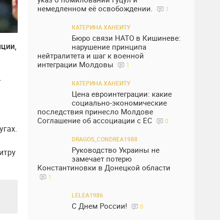
немедленном её освобождении.
1
КАТЕРИНА ХАНЕИТУ
Бюро связи НАТО в Кишиневе:
нции,
нарушение принципа
нейтралитета и шаг к военной
интеграции Молдовы
1
т
КАТЕРИНА ХАНЕИТУ
Цена евроинтеграции: какие
социально-экономические
последствия принесло Молдове
Соглашение об ассоциации с ЕС
0
угах.
DRAGOS_CONDREA1988
Руководство Украины не
итру
замечает потерю
Константиновки в Донецкой области
1
LELEA1986
С Днем России!
0