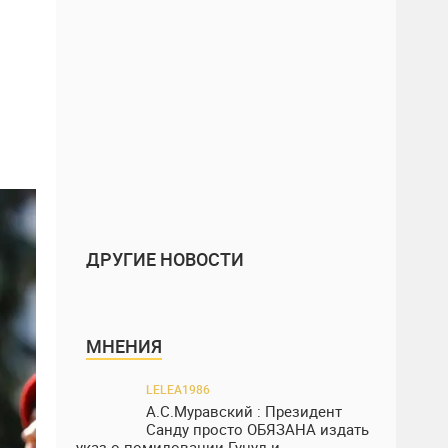
ДРУГИЕ НОВОСТИ
МНЕНИЯ
LELEA1986
А.С.Муравский : Президент
Санду просто ОБЯЗАНА издать
указ о помиловании Гуцул и