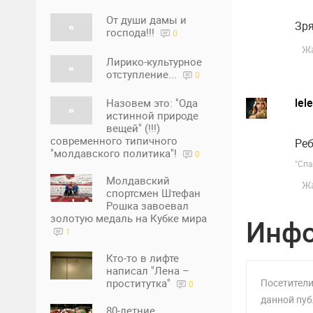
От души дамы и
Зр
господа!!!
0
Ж
Лирико-культурное
отступление...
0
lel
Назовем это: "Ода
истинной природе
вещей" (!!!)
современного типичного
Реб
"молдавского политика"!
0
"Спа
Молдавский
Ж
спортсмен Штефан
Рошка завоевал
золотую медаль на Кубке мира
Инф
1
Кто-то в лифте
написал "Лена –
Посетители
проститутка"
0
данной пуб
80-летние