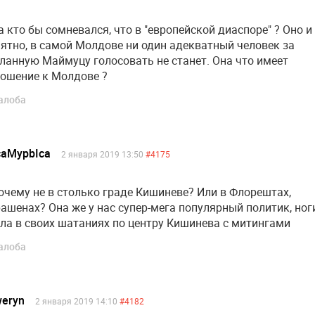
а кто бы сомневался, что в "европейской диаспоре" ? Оно и
ятно, в самой Молдове ни один адекватный человек за
ланную Маймуцу голосовать не станет. Она что имеет
ошение к Молдове ?
алоба
caMypbIca
2 января 2019 13:50
#4175
очему не в столько граде Кишиневе? Или в Флорештах,
ашенах? Она же у нас супер-мега популярный политик, ног
ла в своих шатаниях по центру Кишинева с митингами
алоба
weryn
2 января 2019 14:10
#4182