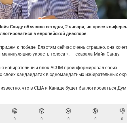
айя Санду объявила сегодня, 2 января, на пресс-конфере
аллотироваться в европейской диаспоре.
придем к победе. Властям сейчас очень страшно, она хоче
и манипуляцию украсть голоса », — сказала Майя Санду.
ня избирательный блок ACUM проинформировал своих
о своих кандаидатах в одномандатных избирательных окр
 известно, что в США и Канаде будет баллотироваться Дум
😁
😲
😢
😡
👎
0
0
0
0
0