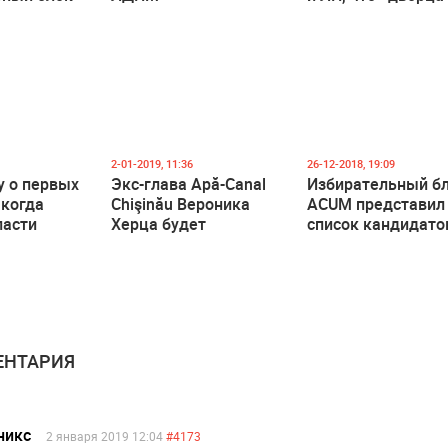
скоро может
закрыться»
2-01-2019, 11:36
26-12-2018, 19:09
у о первых
Экс-глава Apă-Canal
Избирательный б
 когда
Chişinău Вероника
ACUM представил
ласти
Херца будет
список кандидато
баллотироваться в
на парламентские
депутаты
выборы
НТАРИЯ
никс
2 января 2019 12:04
#4173