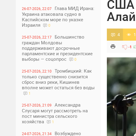
США 
Глава МИД Ирана:
26-07-2026, 22:07
Алай
Украина атаковала судно в
Каспийском море по указке
Израиля
0
4
1
Большинство
25-07-2026, 22:17
граждан Молдовы
-1
поддерживают досрочные
парламентские и президентские
выборы — соцопрос
0
Тромбицкий: Как
25-07-2026, 22:10
только существенно снизится
сброс вниз реки, Кишинев
вполне может остаться без воды
1
Александра
25-07-2026, 21:09
Слусаря могут рассмотреть на
пост министра сельского
хозяйства
1
Возбуждено
24-07-2026, 21:34