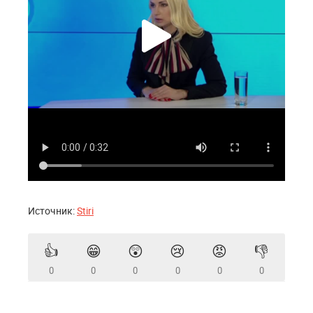
Источник:
Stiri
👍
😁
😲
😢
😡
👎
0
0
0
0
0
0