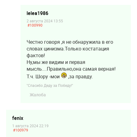
lelea1986
2 августа 2024 13:55
#100990
Честно говоря ,я не обнаружила в его
словах цинизма.Только костатация
фактов!
Ну,мы же видим и первая
мысль....Правильно,она самая верная!
Т.ч. Шору -мои
,за правду.
"Спасибо Деду за Победу!"
Жалоба
fenix
1 августа 2024 22:19
#100979