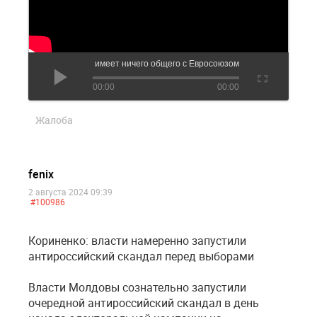
Шоилица: референдум не имеет ничего общего с Евросоюзом
00:00
00:00
Жалоба
fenix
2 августа 2024 09:39
#100986
Кориненко: власти намеренно запустили
антироссийский скандал перед выборами
Власти Молдовы сознательно запустили
очередной антироссийский скандал в день