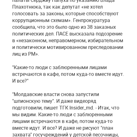
палаты Серджиу Папуха по указанию Влада
Плахотнюка, так как депутат «не хотел
голосовать за законы, которые способствуют
коррупционным схемам». Генпрокуратура
сообщила, что это было одно из 38 заказных
политических дел. ПАСЕ высказала подозрение
в «незаконном, неправомерном, избирательном
и политически мотивированном преследовании
лиц из РМ».
"Какие-то люди с заблюренными лицами
встречаются в кафе, потом куда-то вместе идут.
И все?"
"Молдавские власти снова запустили
"шпионскую тему". И даже видеоряд
подготовили, пишет ТГК Insider_md. - Итак, что
мы видим. Какие-то люди с заблюренными
лицами встречаются в кафе, потом куда-то
вместе идут. И все? И даже не рисуют "план
захвата" госучреждений у детской песочницы,