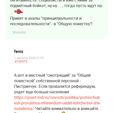
легитимность. Социалисты и иже с ними за
подмётный бойкот, ну-ну ... , тогда пусть идут на
...
Привет в аналы "принципиальности и
последовательности" - в "Общую повестку"!
Жалоба
fenix
1 августа 2024 21:01
#100975
А вот и местный "смотрящий" за "Общей
повесткой" собственной персоной -
Пистринчук: Если провалится референдум,
уедет еще больше населения
https://point.md/ru/novosti/politika/pistrinchuk-
esli-provalitsia-referendum-uedet-eshche-bol-she-
naseleniia/
Читайте внимательно и вникайте ...