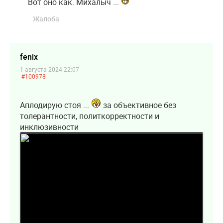
Вот оно как. Михалыч ...
Жалоба
fenix
1 августа 2024 22:07
#100978
Аплодирую стоя ...
за объективное без
толерантности, политкорректности и
инклюзивности