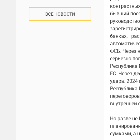
контрастных
бывший посо
ВСЕ НОВОСТИ
руководство
зарегистрир
банках, тра
автоматичес
ФСБ. Через 
серьезно по
Республика 
ЕС. Через де
удара. 2024 
Республика 
переговоров,
внутренней 
Но разве не
планировани
сумками, а 