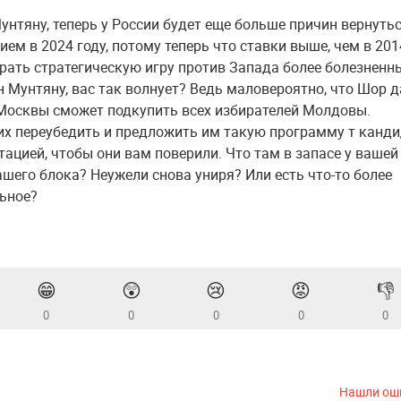
унтяну, теперь у России будет еще больше причин вернутьс
ем в 2024 году, потому теперь что ставки выше, чем в 201
грать стратегическую игру против Запада более болезненн
-н Мунтяну, вас так волнует? Ведь маловероятно, что Шор 
осквы сможет подкупить всех избирателей Молдовы.
их переубедить и предложить им такую программу т канд
тацией, чтобы они вам поверили. Что там в запасе у вашей
ашего блока? Неужели снова униря? Или есть что-то более
льное?
😁
😲
😢
😡
👎
0
0
0
0
0
Нашли ош