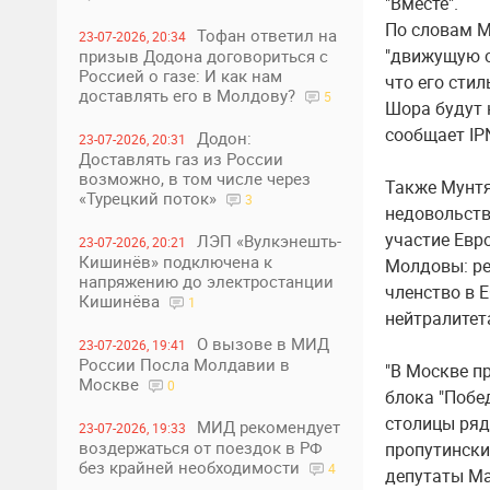
"Вместе".
По словам М
Тофан ответил на
23-07-2026, 20:34
"движущую с
призыв Додона договориться с
Россией о газе: И как нам
что его стил
доставлять его в Молдову?
5
Шора будут 
сообщает IP
Додон:
23-07-2026, 20:31
Доставлять газ из России
возможно, в том числе через
Также Мунтя
«Турецкий поток»
3
недовольст
участие Евр
ЛЭП «Вулкэнешть-
23-07-2026, 20:21
Кишинёв» подключена к
Молдовы: ре
напряжению до электростанции
членство в Е
Кишинёва
1
нейтралитет
О вызове в МИД
23-07-2026, 19:41
России Посла Молдавии в
"В Москве п
Москве
0
блока "Побе
столицы ряд
МИД рекомендует
23-07-2026, 19:33
воздержаться от поездок в РФ
пропутински
без крайней необходимости
4
депутаты Ма