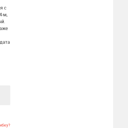
я с
4-м,
ый.
даже
идата
ибку?