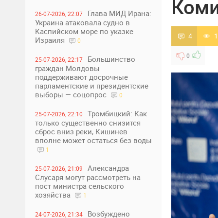
Коми
Глава МИД Ирана:
26-07-2026, 22:07
Украина атаковала судно в
Каспийском море по указке
4
1
Израиля
0
0
Большинство
25-07-2026, 22:17
граждан Молдовы
поддерживают досрочные
парламентские и президентские
выборы — соцопрос
0
Тромбицкий: Как
25-07-2026, 22:10
только существенно снизится
сброс вниз реки, Кишинев
вполне может остаться без воды
1
Александра
25-07-2026, 21:09
Слусаря могут рассмотреть на
пост министра сельского
хозяйства
1
Возбуждено
24-07-2026, 21:34