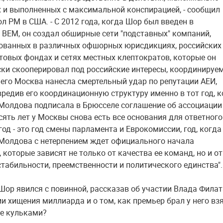
 и выполненных с максимальной конспирацией, - сообщил
л РМ в США. - С 2012 года, когда Шор был введен в
 BEM, он создал обширные сети "подставных" компаний,
ованных в различных офшорных юрисдикциях, российских
стовых фондах и сетях местных клептократов, которые он
ки скооперировал под российские интересы, координируе
него Москва нанесла смертельный удар по репутации АЕИ,
вредив его координационную структуру именно в тот год, к
Молдова подписала в Брюсселе соглашение об ассоциации
сять лет у Москвы снова есть все основания для ответного
год - это год смены парламента и Еврокомиссии, год, когда
Молдова с нетерпением ждет официального начала
 которые зависят не только от качества ее команд, но и от
стабильности, преемственности и политического единства"
 Шор явился с повинной, рассказав об участии Влада Филат
и хищения миллиарда и о том, как премьер брал у него вз
не кульками?