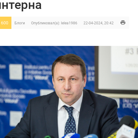
нтерна
 600
Блоги
Опубликовал(а):
lelea1986
22-04-2024, 20:42