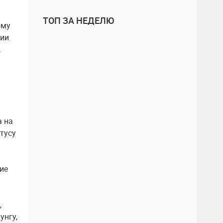
ТОП ЗА НЕДЕЛЮ
ому
нии
,
а на
тусу
ие
,
унгу,