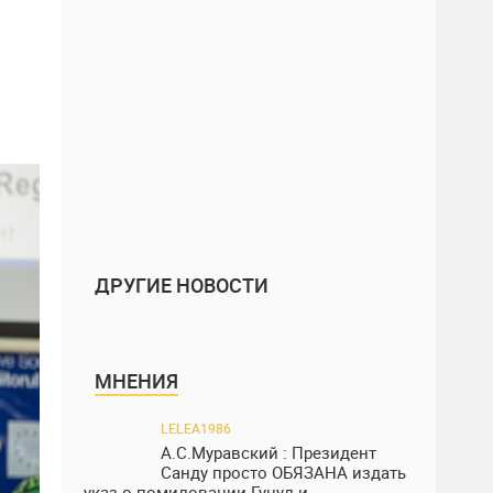
ДРУГИЕ НОВОСТИ
МНЕНИЯ
LELEA1986
А.С.Муравский : Президент
Санду просто ОБЯЗАНА издать
указ о помиловании Гуцул и