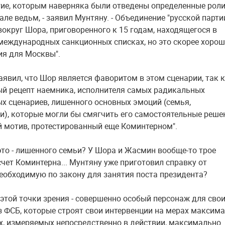
гие, которым наверняка были отведены определенные роли
ле ведьм, - заявил Мунтяну. - Объединение "русской парти
вокруг Шора, приговоренного к 15 годам, находящегося в
международных санкционных списках, но это скорее хоро
ия для Москвы".
аявил, что Шор является фаворитом в этом сценарии, так 
ый рецепт наемника, исполнителя самых радикальных
х сценариев, лишенного основных эмоций (семья,
и), которые могли бы смягчить его самостоятельные реше
й мотив, протестированный еще Коминтерном".
 это - лишенного семьи? У Шора и Жасмин вообще-то трое
асчет Коминтерна... Мунтяну уже приготовил справку от
необходимую по закону для занятия поста президента?
 этой точки зрения - совершенно особый персонаж для сво
з ФСБ, которые строят свои интервенции на мерах максим
, измеряемых непосредственно в действии, максимально