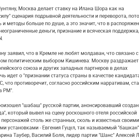
унтяну, Москва делает ставку на Илана Шора как на
илу" сценария подрывной деятельности и переворота, пот
ь и методы больше по душе, а это значит, что в распоряже
неограниченные деньги, признание и всяческая поддержка
N.
ну заявил, что в Кремле не любят молдаван, что связано с
вом политическим выбором Кишинева: Москву раздражает
опейского союза и других западных партнеров в делах
чь идет о "признании статуса страны в качестве кандидат
С, что противоречит, согласно российским нарративам, ста
а РМ".
роизошел "шабаш" русской партии, анонсировавший создан
да", который вывел на сцену роскошного отеля российской
 персонажей столь же странных, сколь и известных своими
ми установками - Евгения Гуцул, так называемый "башкан"
рина Таубер, Василий Боля, лидер партии "Шанс" Алексей Л