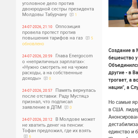
уголовное дело против
двоюродной сестры президента
Молдовы Табурчану
1
Оппозиция
24-07-2026, 21:10
провела протест против
повышения тарифов на газ
5
обновлено
Создание в 
Глава Energocom
24-07-2026, 20:59
бешенство у
о «неприличных зарплатах»:
Объединился
«Нужно смотреть не на чужие
другие - в В
расходы, а на собственные
доходы»
0
трогает, а 
нации", а С
Память вернулась
24-07-2026, 20:57
после отставки: Раду Мустяцэ
признал, что подписал
Но самые яр
заявление в ДПМ
0
в США. лиде
Анонсирован
В Молдове может
24-07-2026, 20:12
дестабилиза
не хватить денег на пенсии:
Тофан предложил, где их взять
единство и 
6