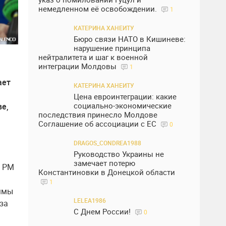
немедленном её освобождении.
1
КАТЕРИНА ХАНЕИТУ
Бюро связи НАТО в Кишиневе:
нарушение принципа
нейтралитета и шаг к военной
интеграции Молдовы
1
ает
КАТЕРИНА ХАНЕИТУ
Цена евроинтеграции: какие
социально-экономические
ве,
последствия принесло Молдове
Соглашение об ассоциации с ЕС
0
DRAGOS_CONDREA1988
Руководство Украины не
замечает потерю
а РМ
Константиновки в Донецкой области
1
аммы
LELEA1986
за
С Днем России!
0