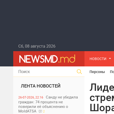
Сб, 08 августа 2026
НОВОСТИ
Персоны
П
Лиде
ЛЕНТА НОВОСТЕЙ
стре
Санду не убедила
26-07-2026, 22:16
граждан: 74 процента не
Шора
поверили её объяснению о
MoldATSA
2