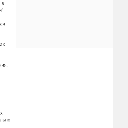
 в
и"
шая
как
ния,
их
ально