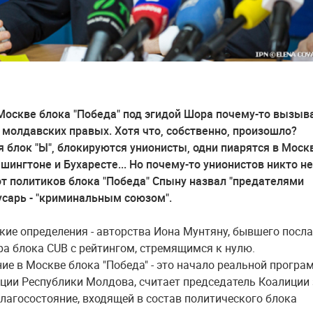
Москве блока "Победа" под эгидой Шора почему-то вызыв
 молдавских правых. Хотя что, собственно, произошло?
 блок "Ы", блокируются унионисты, одни пиарятся в Моск
ашингтоне и Бухаресте... Но почему-то унионистов никто не
вот политиков блока "Победа"
Спыну назвал "предателями
лусарь - "криминальным союзом".
кие определения - авторства Иона Мунтяну, бывшего посл
ра блока CUВ с рейтингом, стремящимся к нулю.
ие в Москве блока "Победа" - это начало реальной прогр
ции Республики Молдова, считает председатель Коалиции 
благосостояние, входящей в состав политического блока