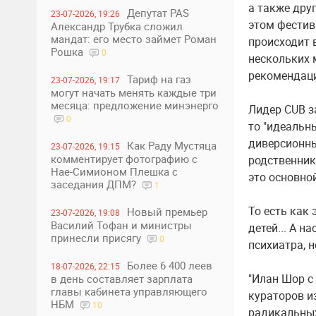
а также дру
Депутат PAS
23-07-2026, 19:26
этом фестива
Александр Трубка сложил
мандат: его место займет Роман
происходит 
Рошка
0
нескольких 
рекомендац
Тариф на газ
23-07-2026, 19:17
могут начать менять каждые три
месяца: предложение минэнерго
Лидер CUB з
0
то "идеальн
диверсионны
Как Раду Мустяца
23-07-2026, 19:15
комментирует фотографию с
родственник
Нае-Симионом Плешка с
это основно
заседания ДПМ?
1
То есть как
Новый премьер
23-07-2026, 19:08
Василий Тофан и министры
детей... А н
принесли присягу
0
психиатра, 
Более 6 400 леев
18-07-2026, 22:15
"Илан Шор с
в день составляет зарплата
главы кабинета управляющего
кураторов и
НБМ
10
радикальных