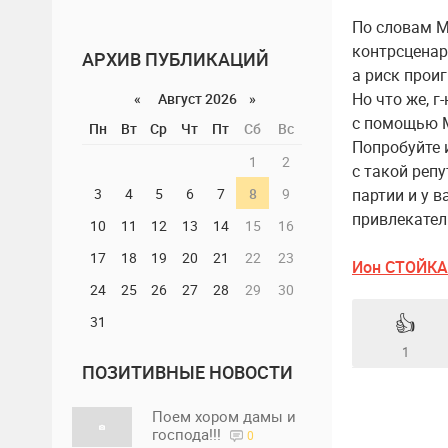
По словам М
контрсценари
АРХИВ ПУБЛИКАЦИЙ
а риск прои
Но что же, г
«
Август 2026 »
с помощью М
Пн
Вт
Ср
Чт
Пт
Сб
Вс
Попробуйте 
1
2
с такой репу
партии и у в
3
4
5
6
7
8
9
привлекате
10
11
12
13
14
15
16
17
18
19
20
21
22
23
Ион СТОЙКА
24
25
26
27
28
29
30
👍
31
1
ПОЗИТИВНЫЕ НОВОСТИ
Поем хором дамы и
господа!!!
0