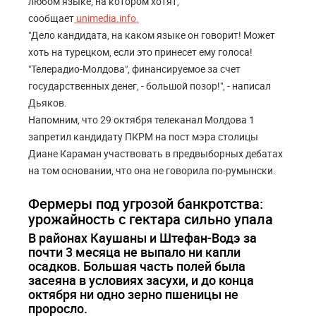
любом языке, на котором хотят,
сообщает
unimedia.info.
"Дело кандидата, на каком языке он говорит! Может
хоть на турецком, если это принесет ему голоса!
"Телерадио-Молдова", финансируемое за счет
государственных денег, - большой позор!", - написал
Дьяков.
Напомним, что 29 октября телеканал Молдова 1
запретил кандидату ПКРМ на пост мэра столицы
Диане Караман участвовать в предвыборных дебатах
на том основании, что она не говорила по-румынски.
Фермеры под угрозой банкротства:
урожайность с гектара сильно упала
В районах Каушаны и Штефан-Водэ за
почти 3 месяца не выпало ни капли
осадков. Большая часть полей была
засеяна в условиях засухи, и до конца
октября ни одно зерно пшеницы не
проросло.