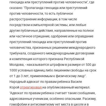
геноцида или преступлений против человечности", где
сказано: "Пропаганда геноцида или преступлений
против человечности, то есть публичное
распространение информации, в том числе
посредством компьютерной системы, или любые
другие публичные действия, направленные на полное
или частичное отрицание, одобрение или оправдание
преступлений геноцида или преступлений против
человечества, признанных решением международного
трибунала, созданного международными договорами
и компетенция которого признана Республикой
Молдова, - наказывается штрафом в размере от 500 до
1000 условных единиц либо лишением свободы на срок
от 1 до 3 лет, применяемым к физическому лицу".
Народный адвокат по правам ребенка Василе
Корой
отреагировал
на опубликованный материал.
"Адвокат по правам ребенка считает такие сообщения,
адресованные ученикам, особенно опасными. Расизму,
гомофобии и антисемитизму нет места в школе и в