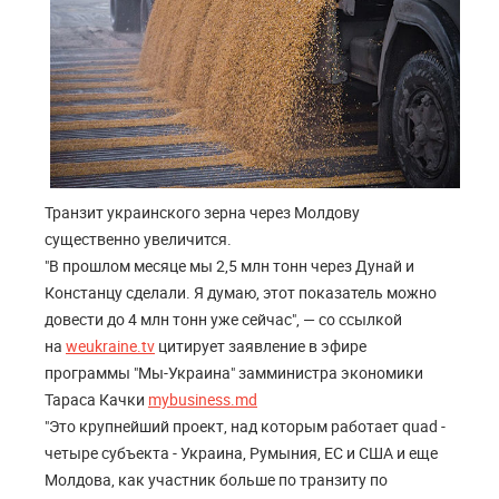
Транзит украинского зерна через Молдову
существенно увеличится.
"В прошлом месяце мы 2,5 млн тонн через Дунай и
Констанцу сделали. Я думаю, этот показатель можно
довести до 4 млн тонн уже сейчас", — со ссылкой
на
weukraine.tv
цитирует заявление в эфире
программы "Мы-Украина" замминистра экономики
Тараса Качки
mybusiness.md
"Это крупнейший проект, над которым работает quad -
четыре субъекта - Украина, Румыния, ЕС и США и еще
Молдова, как участник больше по транзиту по