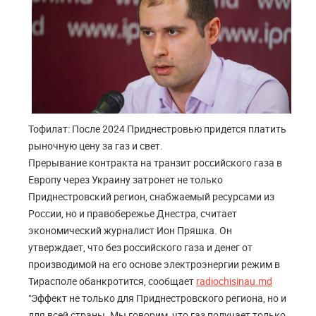
Тофилат: После 2024 Приднестровью придется платить
рыночную цену за газ и свет.
Прерывание контракта на транзит российского газа в
Европу через Украину затронет не только
Приднестровский регион, снабжаемый ресурсами из
России, но и правобережье Днестра, считает
экономический журналист Ион Пряшка. Он
утверждает, что без российского газа и денег от
производимой на его основе электроэнергии режим в
Тирасполе обанкротится, сообщает
radiochisinau.md
"Эффект не только для Приднестровского региона, но и
для всей страны. Мы говорим, что газ получает только