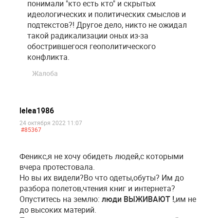
понимали "кто есть кто" и скрытых
идеологических и политических смыслов и
подтекстов?! Другое дело, никто не ожидал
такой радикализации оных из-за
обострившегося геополитического
конфликта.
Жалоба
lelea1986
24 октября 2022 11:07
#85367
Феникс,я не хочу обидеть людей,с которыми
вчера протестовала.
Но вы их видели?Во что одеты,обуты? Им до
разбора полетов,чтения книг и интернета?
Опуститесь на землю:
люди ВЫЖИВАЮТ !
,им не
до высоких материй.