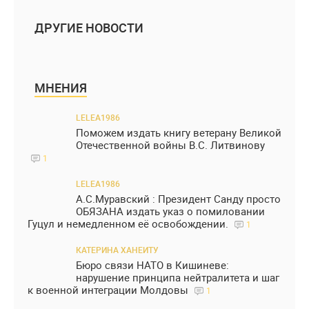
ДРУГИЕ НОВОСТИ
МНЕНИЯ
LELEA1986
Поможем издать книгу ветерану Великой
Отечественной войны В.С. Литвинову
1
LELEA1986
А.С.Муравский : Президент Санду просто
ОБЯЗАНА издать указ о помиловании
Гуцул и немедленном её освобождении.
1
КАТЕРИНА ХАНЕИТУ
Бюро связи НАТО в Кишиневе:
нарушение принципа нейтралитета и шаг
к военной интеграции Молдовы
1