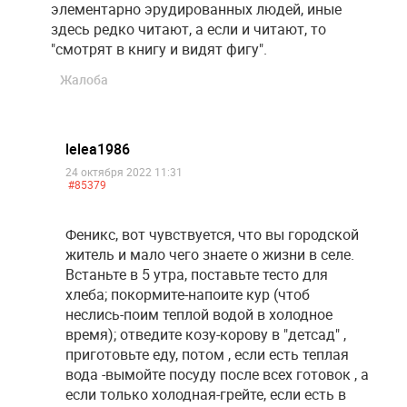
элементарно эрудированных людей, иные
здесь редко читают, а если и читают, то
"смотрят в книгу и видят фигу".
Жалоба
lelea1986
24 октября 2022 11:31
#85379
Феникс, вот чувствуется, что вы городской
житель и мало чего знаете о жизни в селе.
Встаньте в 5 утра, поставьте тесто для
хлеба; покормите-напоите кур (чтоб
неслись-поим теплой водой в холодное
время); отведите козу-корову в "детсад" ,
приготовьте еду, потом , если есть теплая
вода -вымойте посуду после всех готовок , а
если только холодная-грейте, если есть в