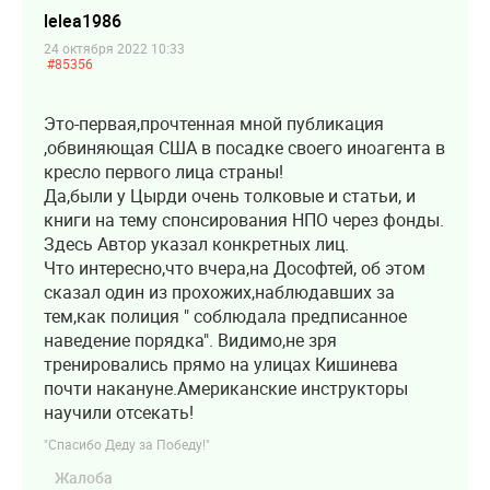
lelea1986
24 октября 2022 10:33
#85356
Это-первая,прочтенная мной публикация
,обвиняющая США в посадке своего иноагента в
кресло первого лица страны!
Да,были у Цырди очень толковые и статьи, и
книги на тему спонсирования НПО через фонды.
Здесь Автор указал конкретных лиц.
Что интересно,что вчера,на Дософтей, об этом
сказал один из прохожих,наблюдавших за
тем,как полиция " соблюдала предписанное
наведение порядка". Видимо,не зря
тренировались прямо на улицах Кишинева
почти накануне.Американские инструкторы
научили отсекать!
"Спасибо Деду за Победу!"
Жалоба