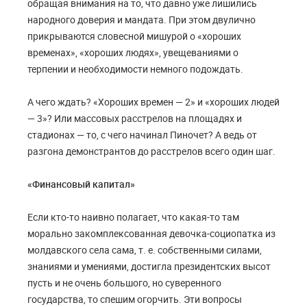
обращая внимания на то, что давно уже лишились
народного доверия и мандата. При этом двулично
прикрываются словесной мишурой о «хороших
временах», «хороших людях», увещеваниями о
терпении и необходимости немного подождать.
А чего ждать? «Хороших времен — 2» и «хороших людей
— 3»? Или массовых расстрелов на площадях и
стадионах — то, с чего начинал Пиночет? А ведь от
разгона демонстрантов до расстрелов всего один шаг.
«Финансовый капитал»
Если кто-то наивно полагает, что какая-то там
морально закомплексованная девочка-социопатка из
молдавского села сама, т. е. собственными силами,
знаниями и умениями, достигла президентских высот
пусть и не очень большого, но суверенного
государства, то спешим огорчить. Эти вопросы