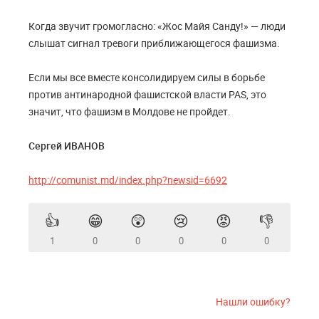
Когда звучит громогласно: «Жос Майя Санду!» — люди
слышат сигнал тревоги приближающегося фашизма.
Если мы все вместе консолидируем силы в борьбе
против антинародной фашистской власти PAS, это
значит, что фашизм в Молдове не пройдет.
Сергей ИВАНОВ
http://comunist.md/index.php?newsid=6692
👍
😁
😲
😢
😡
👎
1
0
0
0
0
0
Нашли ошибку?