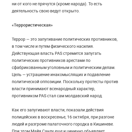
ни от кого не прячутся (кроме народа). То есть
деятельность свою ведут открыто.
«Террористическая»
Террор — это запугивание политических противников,
в том числе и путем физического насилия.
Действующая власть PAS стремится запугать
политических противников арестами по
сфабрикованным уголовным и политическим делам.
Цель — устрашение инакомыслящих и подавление
политической оппозиции. Поскольку протесты против
власти принимают всенародный характер,
противником PAS стал сам молдавский народ.
Как его запугивают власти, показали действия
полицейских в воскресенье, 16 октября, при разгоне
людей и разгроме палаточного городка в Кишиневе.
При этом Майя Санду еще и цинично объявляет