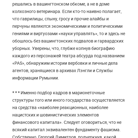
решались в вашингтонском обкоме, а не в доме
колхозного ветеринара. Если кто-то наивно полагает,
что гаврилицы, спыну, гросу и прочие алайбы и
перчуны являются экономическими и политическими
гениями и виртуозами «науки управлять», то и здесь не
обошлось без вашингтонских подвалов и гарвардских
уборных. Уверены, что, глубже копнув биографию
каждого из персонажей театра абсурда под названием
«PAS», обнаружим истории вербовки и личные дела
агентов, хранящиеся в архивах Лэнгли и Службы
информации Румынии.
* * *
Именно подбор кадров в марионеточные
структуры того или иного государства осуществляется
на средства «наиболее реакционных, наиболее
нацистских и шовинистических элементов
финансового капитала». Следует оговориться, что не
всякий капитал эквивалентен фундаменту фашизма.
Собственно, Георгий Димитров, подчеркнув, какой