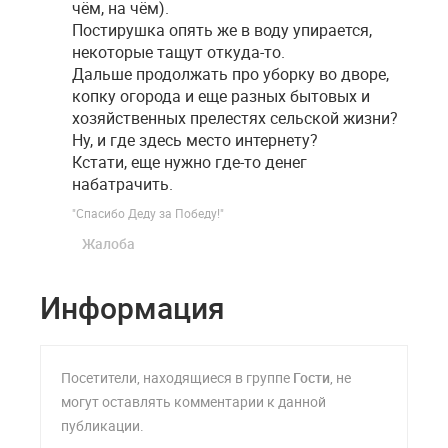
чём, на чём).
Постирушка опять же в воду упирается,
некоторые тащут откуда-то.
Дальше продолжать про уборку во дворе,
копку огорода и еще разных бытовых и
хозяйственных прелестях сельской жизни?
Ну, и где здесь место интернету?
Кстати, еще нужно где-то денег
набатрачить.
"Спасибо Деду за Победу!"
Жалоба
Информация
Посетители, находящиеся в группе
Гости
, не
могут оставлять комментарии к данной
публикации.