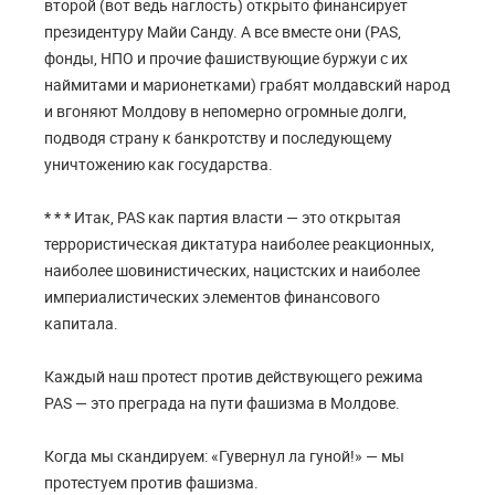
второй (вот ведь наглость) открыто финансирует
президентуру Майи Санду. А все вместе они (PAS,
фонды, НПО и прочие фашиствующие буржуи с их
наймитами и марионетками) грабят молдавский народ
и вгоняют Молдову в непомерно огромные долги,
подводя страну к банкротству и последующему
уничтожению как государства.
* * *
Итак, PAS как партия власти — это открытая
террористическая диктатура наиболее реакционных,
наиболее шовинистических, нацистских и наиболее
империалистических элементов финансового
капитала.
Каждый наш протест против действующего режима
PAS — это преграда на пути фашизма в Молдове.
Когда мы скандируем: «Гувернул ла гуной!» — мы
протестуем против фашизма.