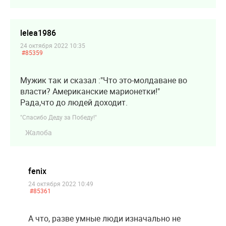
lelea1986
24 октября 2022 10:35
#85359
Мужик так и сказал :"Что это-молдаване во
власти? Американские марионетки!"
Рада,что до людей доходит.
"Спасибо Деду за Победу!"
Жалоба
fenix
24 октября 2022 10:49
#85361
А что, разве умные люди изначально не