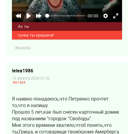
00:00
Ах ты
сучка ты крашена!
Жалоба
lelea1986
13 августа 2020 01:32
#41444
Я наивно понадеюсь,что Петренко прочтет
то,что я напишу.
Прошло 5 лет,как был снесен карточный домик
под названием "городок "Свободы".
Мне этого времени хватило,чтоб понять,что
ты,Гриша, и сотоварищи твои(кроме Амерберга