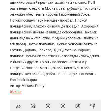
администрацией президента...аж нам неловко. По 8
раз в неделю ездил в Москву, рвал рубашку, что только
он может обеспечить курс на Таможенный Союз.
Потом посидел пару месяцев - прозрел. Плохой
полицейский, Плахотнюк взял, да посадил. А хороший
полицейский- немцы - взяли, да освободили. Печенек
дали, вид на жительство. С одним условием - пойти на
гей парад. Потом появились новые условия: лаять на
Путина, Додона, ЕврАзэс, ОДКБ, Россию. Короче,
поливать помоями собственные взгляды и убеждения.
И бывших друзей. Ну он и поливает. Кстати, а у
Петренко хватает мозгов, чтобы понять, что оба
полицейских обычно, работают на пару? - написал в
Facebook Цырдя.
Автор: Михаил Генчу
bloknot
👍
😁
😲
😢
😡
👎