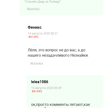
"Спасибо Деду за Победу!"
Жалоба
Феникс
14 августа 2020 00:21
#41492
Лёля, это вопрос не до вас, а до
нашего незадачливого Незнайки.
Жалоба
lelea1986
14 августа 2020 00:39
#41495
ок,просто комменты летают,как