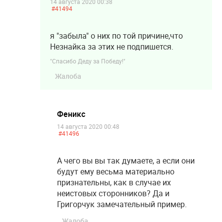
14 августа 2020 00:38
#41494
я "забыла" о них по той причине,что
Незнайка за этих не подпишется.
"Спасибо Деду за Победу!"
Жалоба
Феникс
14 августа 2020 00:48
#41496
А чего вы вы так думаете, а если они
будут ему весьма материально
признательны, как в случае их
неистовых сторонников? Да и
Григорчук замечательный пример.
Жалоба