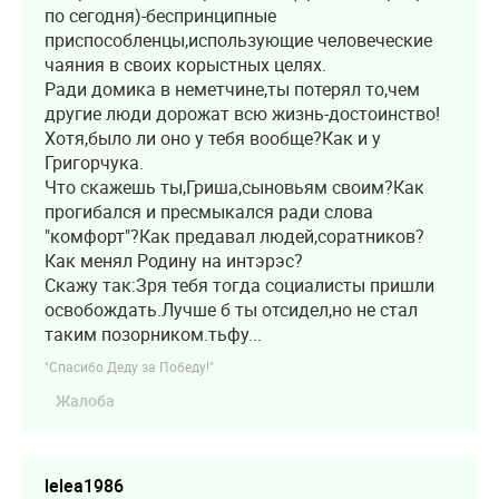
по сегодня)-беспринципные
приспособленцы,использующие человеческие
чаяния в своих корыстных целях.
Ради домика в неметчине,ты потерял то,чем
другие люди дорожат всю жизнь-достоинство!
Хотя,было ли оно у тебя вообще?Как и у
Григорчука.
Что скажешь ты,Гриша,сыновьям своим?Как
прогибался и пресмыкался ради слова
"комфорт"?Как предавал людей,соратников?
Как менял Родину на интэрэс?
Скажу так:Зря тебя тогда социалисты пришли
освобождать.Лучше б ты отсидел,но не стал
таким позорником.тьфу...
"Спасибо Деду за Победу!"
Жалоба
lelea1986