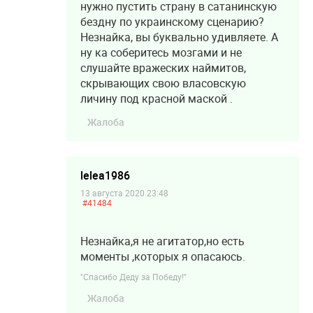
нужно пустить страну в сатанинскую
бездну по украинскому сценарию?
Незнайка, вы буквально удивляете. А
ну ка соберитесь мозгами и не
слушайте вражеских наймитов,
скрывающих свою власовскую
личину под красной маской .
Жалоба
lelea1986
13 августа 2020 23:48
#41484
Незнайка,я не агитатор,но есть
моменты ,которых я опасаюсь.
"Спасибо Деду за Победу!"
Жалоба