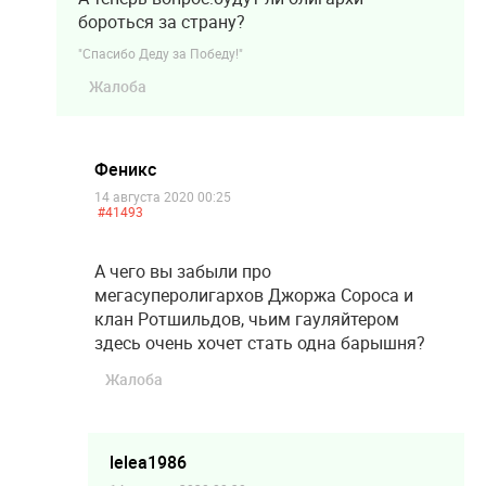
бороться за страну?
"Спасибо Деду за Победу!"
Жалоба
Феникс
14 августа 2020 00:25
#41493
А чего вы забыли про
мегасуперолигархов Джоржа Сороса и
клан Ротшильдов, чьим гауляйтером
здесь очень хочет стать одна барышня?
Жалоба
lelea1986