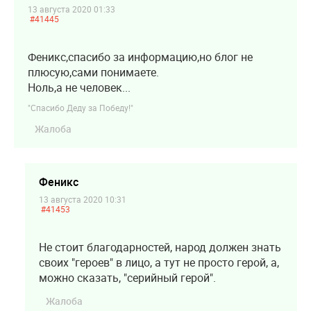
13 августа 2020 01:33
#41445
Феникс,спасибо за информацию,но блог не
плюсую,сами понимаете.
Ноль,а не человек...
"Спасибо Деду за Победу!"
Жалоба
Феникс
13 августа 2020 10:31
#41453
Не стоит благодарностей, народ должен знать
своих "героев" в лицо, а тут не просто герой, а,
можно сказать, "серийный герой".
Жалоба