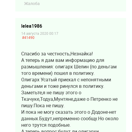
Жалоба
lelea1986
14 августа 2020 00:17
#41490
Спасибо за честность,Незнайка!
А теперь я дам вам информацию для
размышления: олигарх Шелин (по деньгам
того времени) пошел в политику.
Олигарх Усатый приехал с непонятными
деньгами и тоже ринулся в политику.
Заметьте,я не пишу этого о
Ткачуке,Тодуа,Мунтяне,даже о Петренко не
пишу.Пока не пишу.
И пока не могу сказать этого о Додоне-нет
данных.Будут,непременно сообщу.Но около
него трутся подобные.
А теперь вопрос:будут ли олигархи