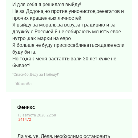
И для себя я решила:я выйду!
Не за Додона,но против унионистов,ренегатов и
прочих крашенных личностей.
Я выйду за мораль,за веру,за традицию и за
дружбу с Россией.Я не собираюсь менять свое
нутро ,как марки на евро.
Я больше не буду приспосабливаться,даже если
буду бита.
Но то,как меня растаптывали 30 лет-хуже не
бывает!
"Спасибо Деду за Победу!"
Жалоба
Феникс
13 августа 2020 22:58
#41472
Да уж, ув, Лёля, необходимо остановить