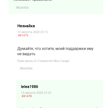
Жалоба
Незнайка
13 августа 2020 23:15
#41475
Думайте, что хотите, моей поддержки ему
не видать
Руки прочь от Стояногло! Жос Санду!
Жалоба
lelea1986
13 августа 2020 23:23
#41478