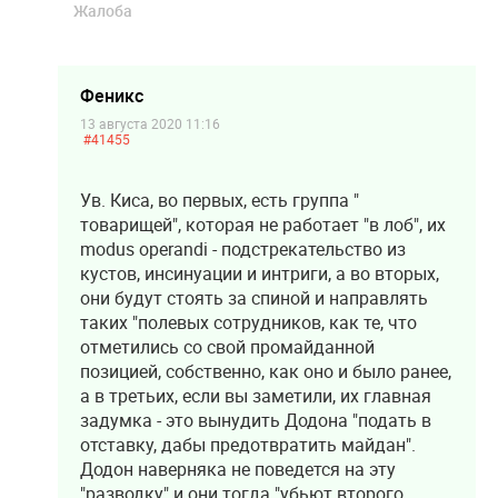
Жалоба
Феникс
13 августа 2020 11:16
#41455
Ув. Киса, во первых, есть группа "
товарищей", которая не работает "в лоб", их
modus operandi - подстрекательство из
кустов, инсинуации и интриги, а во вторых,
они будут стоять за спиной и направлять
таких "полевых сотрудников, как те, что
отметились со свой промайданной
позицией, собственно, как оно и было ранее,
а в третьих, если вы заметили, их главная
задумка - это вынудить Додона "подать в
отставку, дабы предотвратить майдан".
Додон наверняка не поведется на эту
"разводку" и они тогда "убьют второго