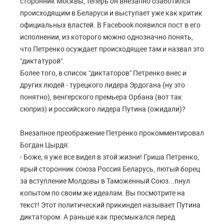
сторонник Москвы, теперь он внезапно озаботился
происходящим в Беларуси и выступает уже как критик
официальных властей. В Facebook появился пост в его
исполнении, из которого можно однозначно понять,
что Петренко осуждает происходящее там и назвал это
"диктатурой".
Более того, в список "диктаторов" Петренко внес и
других людей - турецкого лидера Эрдогана (ну это
понятно), венгерского премьера Орбана (вот так
сюприз) и российского лидера Путина (ожидали)?
Внезапное преображение Петренко прокомментировал
Богдан Цырдя:
- Боже, я уже все видел в этой жизни! Гриша Петренко,
ярый сторонник союза Россия Беларусь, лютый борец
за вступление Молдовы в Таможенный Союз...пнул
копытом по своим же идеалам. Вы посмотрите на
текст! Этот политический прикиндел называет Путина
диктатором. А раньше как пресмыкался перед