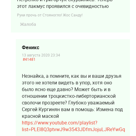
этот лакмус проявился с очевидностью
Руки прочь от Стояногло! Жос Санду!
Жалоба
Феникс
13 августа 2020 23:34
#41481
Незнайка, а помните, как вы и ваши друзья
этого не хотели видеть в упор, хотя оно
было ясно еще давно? Может быть и в
отношении троцкистко-либерторианской
сволочи прозреете? Глубоко уважаемый
Сергей Кургинян вам в помощь: Измена под
красной маской
https://www.youtube.com/playlist?
list=PLEl8Q3ptvwJ9w3543JDfmJojuLJReYwGq