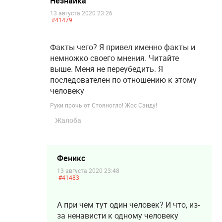
Незнайка
13 августа 2020 23:26
#41479
Факты чего? Я привел именно факты и
немножко своего мнения. Читайте
выше. Меня не переубедить. Я
последователен по отношению к этому
человеку
Руки прочь от Стояногло! Жос Санду!
Жалоба
Феникс
13 августа 2020 23:48
#41483
А при чем тут один человек? И что, из-
за ненависти к одному человеку