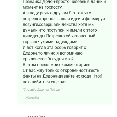
Незнайка,Додон-просто человек,в данный
момент на госпосту.
А я веду речь о другом.Я о том,что
петренки,провозглашая идеи и формируя
лозунги,совершали действа,хотя мы
думали что поступки, и имели с этого
дивиденды.Петренко-обыкновенный
торгаш чужими надеждами.
И вот когда эта особь говорит о
Додоне,то лично я вспоминаю
крыловское "А судьи-кто?
В этом посыл моих комментариев.
От вас жду только откровенности:есть
факты на Додона-давайте их сюда.Чтоб
не ошибиться еще раз.
"Спасибо Деду за Победу!"
Жалоба