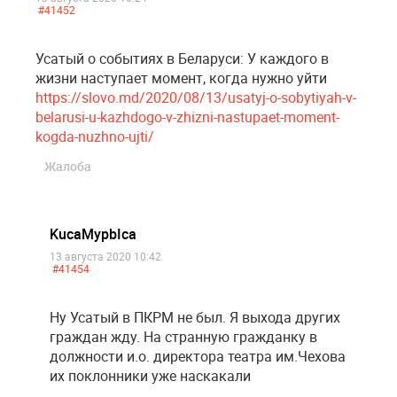
#41452
Усатый о событиях в Беларуси: У каждого в
жизни наступает момент, когда нужно уйти
https://slovo.md/2020/08/13/usatyj-o-sobytiyah-v-
belarusi-u-kazhdogo-v-zhizni-nastupaet-moment-
kogda-nuzhno-ujti/
Жалоба
KucaMypbIca
13 августа 2020 10:42
#41454
Ну Усатый в ПКРМ не был. Я выхода других
граждан жду. На странную гражданку в
должности и.о. директора театра им.Чехова
их поклонники уже наскакали