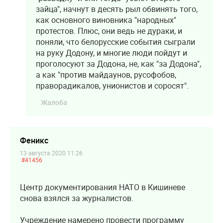
зайца", начнут в десять рыл обвинять того,
как основного виновника "народных"
протестов. Плюс, они ведь не дураки, и
поняли, что белорусские события сыграли
на руку Додону, и многие люди пойдут и
проголосуют за Додона, не, как "за Додона",
а как "против майдаунов, русофобов,
праворадикалов, унионистов и соросят".
Жалоба
Феникс
13 августа 2020 11:26
#41456
Центр документирования НАТО в Кишиневе
снова взялся за журналистов.
Учреждение намерено провести программу