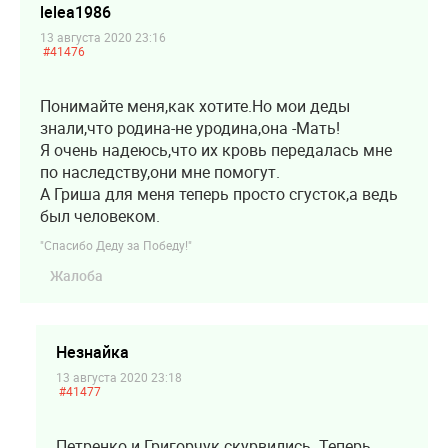
lelea1986
13 августа 2020 23:16
#41476
Понимайте меня,как хотите.Но мои деды
знали,что родина-не уродина,она -Мать!
Я очень надеюсь,что их кровь передалась мне
по наследству,они мне помогут.
А Гриша для меня теперь просто сгусток,а ведь
был человеком.
"Спасибо Деду за Победу!"
Жалоба
Незнайка
13 августа 2020 23:18
#41477
Петренко и Григорчук скурвились. Теперь