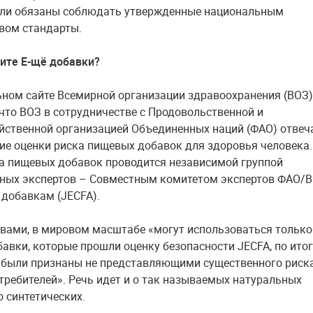
ели обязаны соблюдать утвержденные национальным
вом стандарты.
тите Е-щё добавки?
ном сайте Всемирной организации здравоохранения (ВОЗ)
 что ВОЗ в сотрудничестве с Продовольственной и
йственной организацией Объединенных наций (ФАО) отвеч
ие оценки риска пищевых добавок для здоровья человека.
а пищевых добавок проводится независимой группой
ных экспертов – Совместным комитетом экспертов ФАО/
добавкам (JECFA).
вами, в мировом масштабе «могут использоваться только
авки, которые прошли оценку безопасности JECFA, по ито
 были признаны не представляющими существенного риск
требителей». Речь идет и о так называемых натуральных
о синтетических.