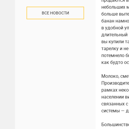
продаются в
небольших м
ВСЕ НОВОСТИ
больше выте
банан намно
в удобной у
длительный 
вы купили т
тарелку и н
потемнело б
как будто о
Молоко, сме
Производите
рамках неко
населении в
связанных с
системы — д
Большинство