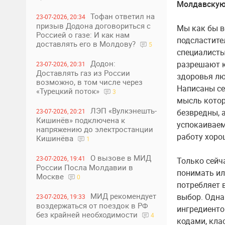
Молдавскую 
Тофан ответил на
23-07-2026, 20:34
призыв Додона договориться с
Мы как бы вс
Россией о газе: И как нам
подсластител
доставлять его в Молдову?
5
специалисты
Додон:
разрешают к
23-07-2026, 20:31
Доставлять газ из России
здоровья лю
возможно, в том числе через
Написаны се
«Турецкий поток»
3
мысль котор
ЛЭП «Вулкэнешть-
23-07-2026, 20:21
безвредны, а
Кишинёв» подключена к
успокаиваем
напряжению до электростанции
работу хорош
Кишинёва
1
О вызове в МИД
23-07-2026, 19:41
Только сейч
России Посла Молдавии в
понимать или
Москве
0
потребляет 
МИД рекомендует
выбор. Одна
23-07-2026, 19:33
воздержаться от поездок в РФ
ингредиенто
без крайней необходимости
4
кодами, кла