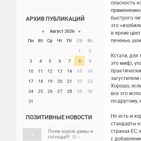
опасность к
применению 
быстрого пит
АРХИВ ПУБЛИКАЦИЙ
это «изобил
«
Август 2026 »
в яркие цвет
печенье, шо
Пн
Вт
Ср
Чт
Пт
Сб
Вс
1
2
Кстати, для 
3
4
5
6
7
8
9
это миф), у
практически
10
11
12
13
14
15
16
загустители 
17
18
19
20
21
22
23
Хорошо, есл
24
25
26
27
28
29
30
все это исп
по-другому, 
31
Но есть и х
ПОЗИТИВНЫЕ НОВОСТИ
стандарты ка
странах ЕС,
Поем хором дамы и
господа!!!
0
с добавлени