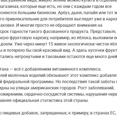
 высушенном виде, живую зелень можно купить в отдельн
агазинах, которые еще есть, но они с каждым годом все
сняются большим бизнесом. Арбуз, дыня, папайя или тот 
го привлекательнее для потребителя выглядят уже в нарез
паковке. И многие просто не обращают внимания на
срок годности такого фасованного продукта. Представьте,
акую фруктовую нарезку, например, из яблока, выложили е
е доели. Уже через минут 15 живое экологически чистое яб
ы и потеряло бы свой красивый вид. А здесь кусочки фрук
стались нетронутыми и таковыми остаются еще много дней
тана — всё с добавлением витаминного комплекса.
лей молочных изделий обязывают этот комплекс добавля
й федеральной программы. Но последствия такой заботы 
идны на улицах американских городов. Рост заболеваний,
 ожирением, сердечно-сосудистой системы, нарушения нер
авняя официальная статистика этой страны.
 пищевых добавок, запрещенных, к примеру, в странах ЕС,