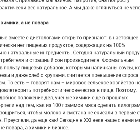
счезла с прилавков магазинов. Напротив, она попросту
рактически все натуральное. А мы даже оглянуться не усп
 химики, а не повара
ные вместе с диетологами открыто признают: в настоящее
ически нет пищевых продуктов, содержащих на 100%
но натуральные ингредиенты. Сегодня натуральный проду
отребителя и страшный сон производителя. Формальным
в пользу пищевых добавок, которыми напичканы соусы, ке
незы и даже хлеб с крупами, считается превышение спроса
м. То есть – говорят нам – мировое сельское хозяйство не
довлетворить потребности человечества в пище. Поэтому,
добное положение дел, ученые-химики еще в прошлых
орпели над тем, как из 100 граммов мяса сделать килограм
изощриться, чтобы молоко и сметана не скисали в первые с
. Преуспели, да еще как! Сегодня в XXI веке наше с вами 
е повара, а химики и бизнес.