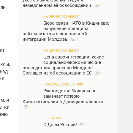
немедленном её освобождении.
1
ели…
КАТЕРИНА ХАНЕИТУ
Бюро связи НАТО в Кишиневе:
нарушение принципа
нейтралитета и шаг к военной
интеграции Молдовы
1
кт —
КАТЕРИНА ХАНЕИТУ
Цена евроинтеграции: какие
социально-экономические
ксы,
последствия принесло Молдове
 над
Соглашение об ассоциации с ЕС
0
 в
DRAGOS_CONDREA1988
Руководство Украины не
замечает потерю
м, и
Константиновки в Донецкой области
утки
1
меню
LELEA1986
С Днем России!
0