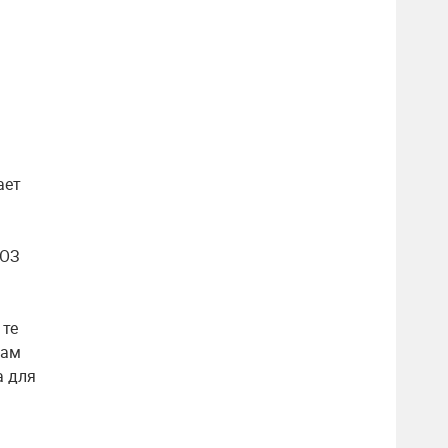
ает
ВОЗ
 те
гам
а для