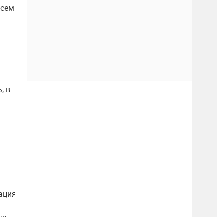
всем
, в
ация