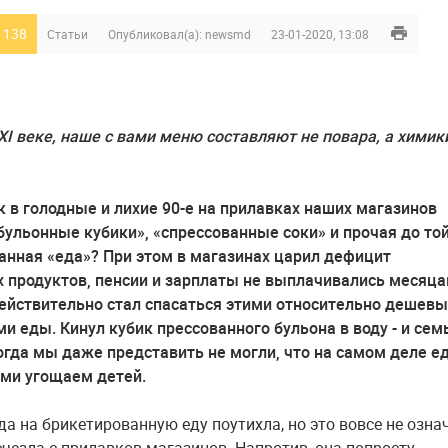
 138
Статьи
Опубликовал(а):
newsmd
23-01-2020, 13:08
XXI веке, наше с вами меню составляют не повара, а химик
к в голодные и лихие 90-е на прилавках наших магазинов
бульонные кубики», «спрессованные соки» и прочая до то
анная «еда»? При этом в магазинах царил дефицит
 продуктов, пенсии и зарплаты не выплачивались месяца
ействительно стал спасаться этими относительно дешев
и еды. Кинул кубик прессованного бульона в воду - и се
огда мы даже представить не могли, что на самом деле е
ми угощаем детей.
да на брикетированную еду поутихла, но это вовсе не озна