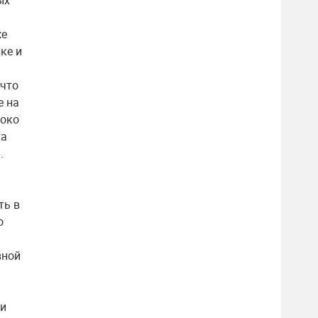
ых
же
ке и
 что
е на
локо
та
.
ть в
о
вной
 и