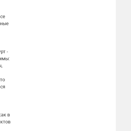
Все
нные
рт -
аммы:
,
-то
ься
как в
уктов