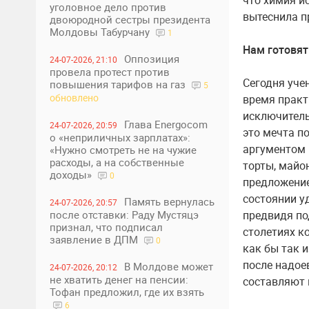
что химия и
уголовное дело против
вытеснила п
двоюродной сестры президента
Молдовы Табурчану
1
Нам готовят
Оппозиция
24-07-2026, 21:10
провела протест против
Сегодня уче
повышения тарифов на газ
5
обновлено
время практ
исключитель
Глава Energocom
24-07-2026, 20:59
это мечта п
о «неприличных зарплатах»:
аргументом 
«Нужно смотреть не на чужие
расходы, а на собственные
торты, майо
доходы»
0
предложение
состоянии у
Память вернулась
24-07-2026, 20:57
после отставки: Раду Мустяцэ
предвидя по
признал, что подписал
столетиях к
заявление в ДПМ
0
как бы так 
после надоев
В Молдове может
24-07-2026, 20:12
не хватить денег на пенсии:
составляют н
Тофан предложил, где их взять
6