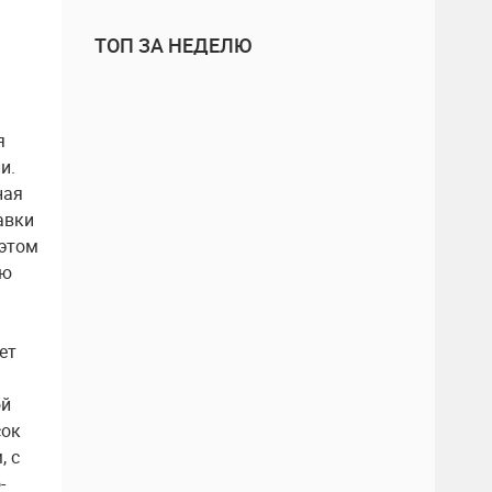
ТОП ЗА НЕДЕЛЮ
я
и.
ная
авки
 этом
ою
ет
ой
сок
, с
-