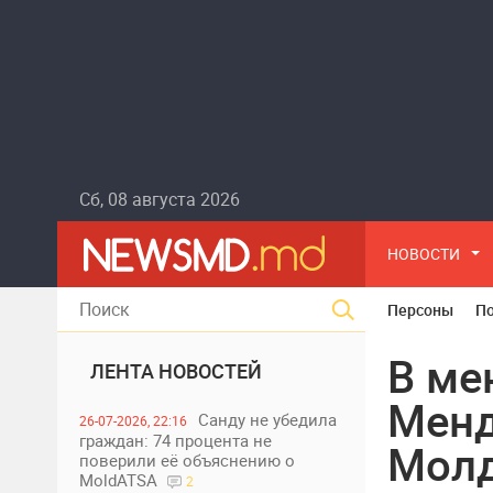
Сб, 08 августа 2026
НОВОСТИ
Персоны
П
В ме
ЛЕНТА НОВОСТЕЙ
Менд
Санду не убедила
26-07-2026, 22:16
граждан: 74 процента не
Мол
поверили её объяснению о
MoldATSA
2