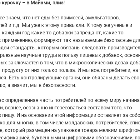
курочку – в Майами, плиз!
е знаем, что нет еды без примесей, эмульгаторов,
ей и т.д. Мы уже к этому привыкли. К тому же ученые и
 каждый год какие-то добавки запрещают, какие-то
 применению, формируют так называемые безопасные дл
дей стандарты, которым обязаны следовать производител
рьезные научные труды в пользу пищевых добавок, основ
ых заключается в том, что в микроскопических дозах доб
 продукту от них только польза. И мы все, потребители, на
ся. Есть контролирующие органы, они обязаны делать св
о, а значит, мы в безопасности.
ас определенная часть потребителей по всему миру начина
, вернее, осознанно интересоваться составом того, что
в пищу. И на основании этой информации оставляет за соб
ко для многих, в том числе молдавских, потребителей, спи
в, который размещен на упаковке товара мелким шрифтом
ссификацией, буквенными и цифровыми обозначениями, по