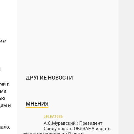
и и
й
ДРУГИЕ НОВОСТИ
ми и
ыми
мью
МНЕНИЯ
дим и
LELEA1986
А.С.Муравский : Президент
чало,
Санду просто ОБЯЗАНА издать
указ о помиловании Гуцул и