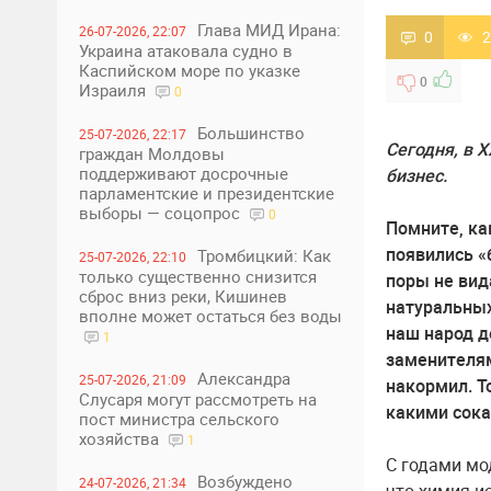
Глава МИД Ирана:
26-07-2026, 22:07
0
2
Украина атаковала судно в
Каспийском море по указке
0
Израиля
0
Большинство
25-07-2026, 22:17
Сегодня, в 
граждан Молдовы
поддерживают досрочные
бизнес.
парламентские и президентские
выборы — соцопрос
0
Помните, ка
появились «
Тромбицкий: Как
25-07-2026, 22:10
только существенно снизится
поры не вид
сброс вниз реки, Кишинев
натуральных
вполне может остаться без воды
наш народ д
1
заменителям
Александра
25-07-2026, 21:09
накормил. Т
Слусаря могут рассмотреть на
какими сока
пост министра сельского
хозяйства
1
С годами мо
Возбуждено
24-07-2026, 21:34