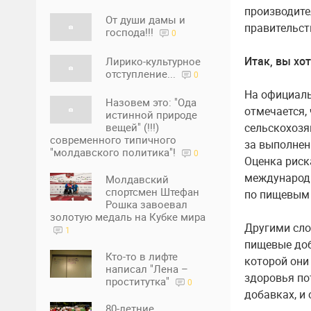
производит
От души дамы и
правительст
господа!!!
0
Итак, вы хо
Лирико-культурное
отступление...
0
На официаль
Назовем это: "Ода
отмечается,
истинной природе
сельскохозя
вещей" (!!!)
современного типичного
за выполнен
"молдавского политика"!
0
Оценка риск
международ
Молдавский
спортсмен Штефан
по пищевым 
Рошка завоевал
золотую медаль на Кубке мира
Другими сло
1
пищевые доб
Кто-то в лифте
которой они
написал "Лена –
здоровья по
проститутка"
0
добавках, и 
80-летние