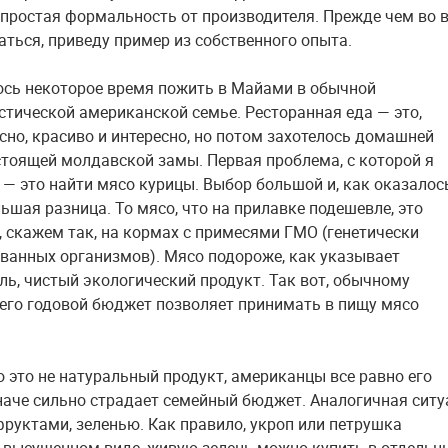
простая формальность от производителя. Прежде чем во 
аться, приведу пример из собственного опыта.
сь некоторое время пожить в Майами в обычной
стической американской семье. Ресторанная еда — это,
усно, красиво и интересно, но потом захотелось домашней
стоящей молдавской замы. Первая проблема, с которой я
 — это найти мясо курицы. Выбор большой и, как оказалось
ьшая разница. То мясо, что на прилавке подешевле, это
 скажем так, на кормах с примесями ГМО (генетически
анных организмов). Мясо подороже, как указывает
ль, чистый экологический продукт. Так вот, обычному
его годовой бюджет позволяет принимать в пищу мясо
о это не натуральный продукт, американцы все равно его
наче сильно страдает семейный бюджет. Аналогичная ситу
фруктами, зеленью. Как правило, укроп или петрушка