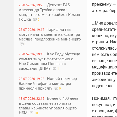
прежнему — 
Депутат PAS
23-07-2026, 19:26
Александр Трубка сложил
этом разбир
мандат: его место займет Роман
Рошка
0
…Мне довело
среднестати
Тариф на газ
23-07-2026, 19:17
могут начать менять каждые три
конечно, вк
месяца: предложение минэнерго
стряпни. На
0
столкнулась
Как Раду Мустяца
нем есть бол
23-07-2026, 19:15
комментирует фотографию с
выращенное,
Нае-Симионом Плешка с
модифициров
заседания ДПМ?
1
производите
Новый премьер
23-07-2026, 19:08
американцу 
Василий Тофан и министры
подешевле.
принесли присягу
0
Понимая, чт
Более 6 400 леев
18-07-2026, 22:15
в день составляет зарплата
покупают, и
главы кабинета управляющего
с овощами, 
НБМ
10