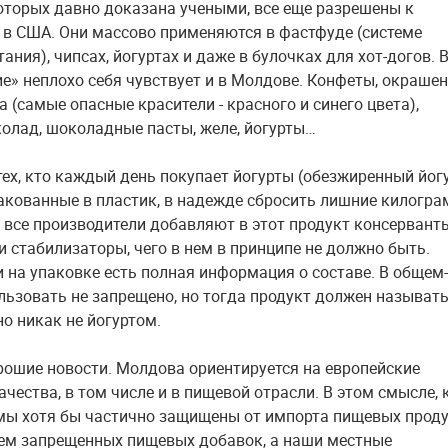
оторых давно доказана учеными, все еще разрешены к
в США. Они массово применяются в фастфуде (системе
ания), чипсах, йогуртах и даже в булочках для хот-догов. 
ие» неплохо себя чувствует и в Молдове. Конфеты, окраше
а (самые опасные красители - красного и синего цвета),
колад, шоколадные пасты, желе, йогурты…
тех, кто каждый день покупает йогурты (обезжиренный йогу
пакованные в пластик, в надежде сбросить лишние килогр
 все производители добавляют в этот продукт консерванты
и стабилизаторы, чего в нем в принципе не должно быть.
и на упаковке есть полная информация о составе. В общем
ользовать не запрещено, но тогда продукт должен называт
но никак не йогуртом.
орошие новости. Молдова ориентируется на европейские
чества, в том числе и в пищевой отрасли. В этом смысле, 
 мы хотя бы частично защищены от импорта пищевых прод
ем запрещенных пищевых добавок, а наши местные