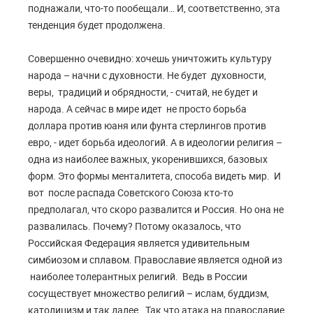
поднажали, что-то пообещали… И, соответственно, эта
тенденция будет продолжена.
Совершенно очевидно: хочешь уничтожить культуру
народа – начни с духовности. Не будет духовности,
веры, традиций и обрядности, - считай, не будет и
народа. А сейчас в мире идет не просто борьба
доллара против юаня или фунта стерлингов против
евро, - идет борьба идеологий. А в идеологии религия –
одна из наиболее важных, укоренившихся, базовых
форм. Это формы менталитета, способа видеть мир. И
вот после распада Советского Союза кто-то
предполагал, что скоро развалится и Россия. Но она не
развалилась. Почему? Потому оказалось, что
Российская Федерация является удивительным
симбиозом и сплавом. Православие является одной из
наиболее толерантных религий. Ведь в России
сосуществует множество религий – ислам, буддизм,
католицизм и так далее. Так что атака на православие