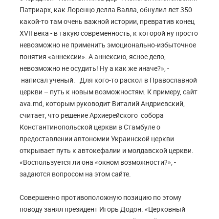
Патриарх, как Лоренцо делла Валла, обнулил лет 350
какой-то там очень важной истории, превратив конец
XVII века - в такую современность, к которой ну просто
невозможно не применить эмоционально-избыточное
понятия «аннексии». А аннексию, ясное дело,
невозможно не осудить! Ну а как же иначе?», -
написал ученый. Для кого-то раскол в Православной
церкви – путь к новым возможностям. К примеру, сайт
ava.md, которым руководит Виталий Андриевский,
считает, что решение Архиерейского собора
Константинопольской церкви в Стамбуле о
предоставлении автономии Украинской церкви
открывает путь к автокефалии и молдавской церкви.
«Воспользуется ли она «окном возможности?», -
задаются вопросом на этом сайте.
Совершенно противоположную позицию по этому
поводу занял президент Игорь Додон. «Церковный