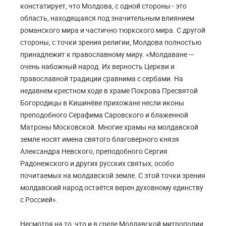
констатирует, что Молдова, с одной стороны - это
область, находящаяся под значительным влиянием
романского мира и частично тюркского мира. С другой
стороны, с точки зрения религии, Молдова полностью
принадлежит к православному миру. «Молдаване —
очень набожный народ. Их верность Церкви и
православной традиции сравнима с сербами. На
недавнем крестном ходе в храме Покрова Пресвятой
Богородицы в Кишинёве прихожане несли иконы
преподобного Серафима Саровского и блаженной
Матроны Московской. Многие храмы на молдавской
земле носят имена святого благоверного князя
Александра Невского, преподобного Сергия
Радонежского и других русских святых, особо
почитаемых на молдавской земле. С этой точки зрения
молдавский народ остаётся верен духовному единству
с Россией».
Несмотря на то, что и в среде Молдавской митрополии