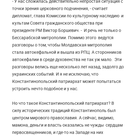
- У нас сложилась действительно непростая ситуация с
точки зрения церковного подчинения, - считает
дипломат, глава Комиссии по культурному наследию и
культам Совета гражданского общества при
президенте РМ Виктор Боршевич. - И речь не только о
Бессарабской митрополии. Помимо этого ведутся
разговоры о том, чтобы Молдавская митрополия
стала автокефальной и вышла из РПЦ. А сторонников
автокефалии в среде духовенства не так уж мало. Эти
разговоры велись еще несколько лет назад, задолго до
украинских событий. И я не исключаю, что
Константинопольский патриархат может попытаться
устроить нечто подобное и у нас.
Но что такое Константинопольский патриархат? В
силу исторических традиций Константинополь был
центром мирового православия. А сейчас, видимо,
мамона, деньги и власть оказались не чужды сердцам
первосвященников, и где-то на Западе на них