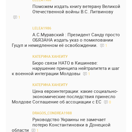
Поможем издать книгу ветерану Великой
Отечественной войны В.С. Литвинову
1
LELEA1986
А.С.Муравский : Президент Санду просто
ОБЯЗАНА издать указ о помиловании
Гуцул и немедленном её освобождении.
1
КАТЕРИНА ХАНЕИТУ
Бюро связи НАТО в Кишиневе:
нарушение принципа нейтралитета и шаг
к военной интеграции Молдовы
1
КАТЕРИНА ХАНЕИТУ
Цена евроинтеграции: какие социально-
экономические последствия принесло
Молдове Соглашение об ассоциации с ЕС
0
DRAGOS_CONDREA1988
Руководство Украины не замечает
потерю Константиновки в Донецкой
области
1