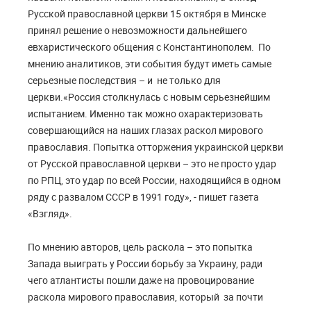
Русской православной церкви 15 октября в Минске
принял решение о невозможности дальнейшего
евхаристического общения с Константинополем. По
мнению аналитиков, эти события будут иметь самые
серьезные последствия – и не только для
церкви.«Россия столкнулась с новым серьезнейшим
испытанием. Именно так можно охарактеризовать
совершающийся на наших глазах раскол мирового
православия. Попытка отторжения украинской церкви
от Русской православной церкви – это не просто удар
по РПЦ, это удар по всей России, находящийся в одном
ряду с развалом СССР в 1991 году», - пишет газета
«Взгляд».
По мнению авторов, цель раскола – это попытка
Запада выиграть у России борьбу за Украину, ради
чего атлантисты пошли даже на провоцирование
раскола мирового православия, который за почти