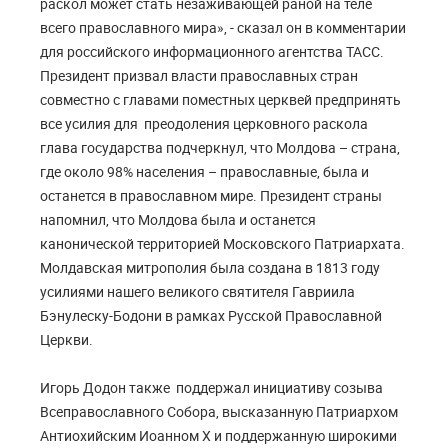
раскол может стать незаживающей раной на теле
всего православного мира», - сказал он в комментарии
для российского информационного агентства ТАСС.
Президент призвал власти православных стран
совместно с главами поместных церквей предпринять
все усилия для преодоления церковного раскола
глава государства подчеркнул, что Молдова – страна,
где около 98% населения – православные, была и
останется в православном мире. Президент страны
напомнил, что Молдова была и останется
канонической территорией Московского Патриархата.
Молдавская митрополия была создана в 1813 году
усилиями нашего великого святителя Гавриила
Бэнулеску-Бодони в рамках Русской Православной
Церкви.
Игорь Додон также поддержал инициативу созыва
Всеправославного Собора, высказанную Патриархом
Антиохийским Иоанном X и поддержанную широкими