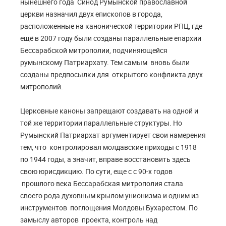
нынешнего года Синод Румынской православной
церкви назначил двух епископов в города,
расположенные на канонической территории РПЦ, где
ещё в 2007 году были созданы параллельные епархии
Бессарабской митрополии, подчиняющейся
румынскому Патриархату. Тем самым вновь были
созданы предпосылки для открытого конфликта двух
митрополий.
Церковные каноны запрещают создавать на одной и
той же территории параллельные структуры. Но
Румынский Патриархат аргументирует свои намерения
тем, что контролировал молдавские приходы с 1918
по 1944 годы, а значит, вправе восстановить здесь
свою юрисдикцию. По сути, еще с с 90-х годов
прошлого века Бессарабская митрополия стала
своего рода духовным крылом унионизма и одним из
инструментов поглощения Молдовы Бухарестом. По
замыслу авторов проекта, контроль над