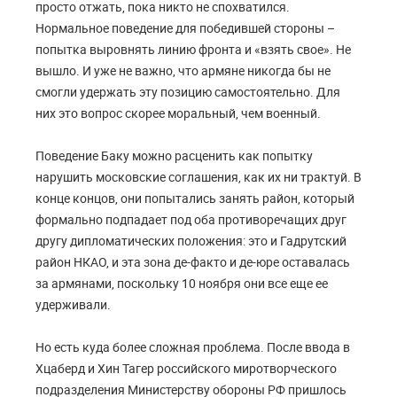
просто отжать, пока никто не спохватился.
Нормальное поведение для победившей стороны –
попытка выровнять линию фронта и «взять свое». Не
вышло. И уже не важно, что армяне никогда бы не
смогли удержать эту позицию самостоятельно. Для
них это вопрос скорее моральный, чем военный.
Поведение Баку можно расценить как попытку
нарушить московские соглашения, как их ни трактуй. В
конце концов, они попытались занять район, который
формально подпадает под оба противоречащих друг
другу дипломатических положения: это и Гадрутский
район НКАО, и эта зона де-факто и де-юре оставалась
за армянами, поскольку 10 ноября они все еще ее
удерживали.
Но есть куда более сложная проблема. После ввода в
Хцаберд и Хин Тагер российского миротворческого
подразделения Министерству обороны РФ пришлось