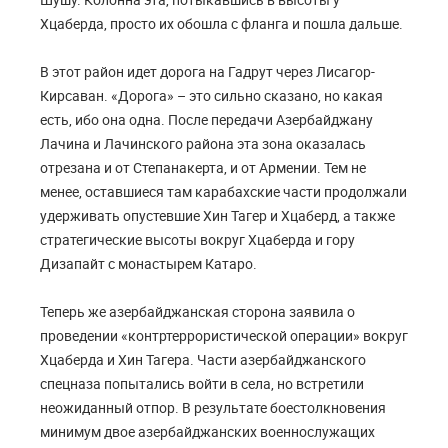
Хцаберда, просто их обошла с фланга и пошла дальше.
В этот район идет дорога на Гадрут через Лисагор-
Кирсаван. «Дорога» – это сильно сказано, но какая
есть, ибо она одна. После передачи Азербайджану
Лачина и Лачинского района эта зона оказалась
отрезана и от Степанакерта, и от Армении. Тем не
менее, оставшиеся там карабахские части продолжали
удерживать опустевшие Хин Тагер и Хцаберд, а также
стратегические высоты вокруг Хцаберда и гору
Дизапайт с монастырем Катаро.
Теперь же азербайджанская сторона заявила о
проведении «контртеррористической операции» вокруг
Хцаберда и Хин Тагера. Части азербайджанского
спецназа попытались войти в села, но встретили
неожиданный отпор. В результате боестолкновения
минимум двое азербайджанских военнослужащих