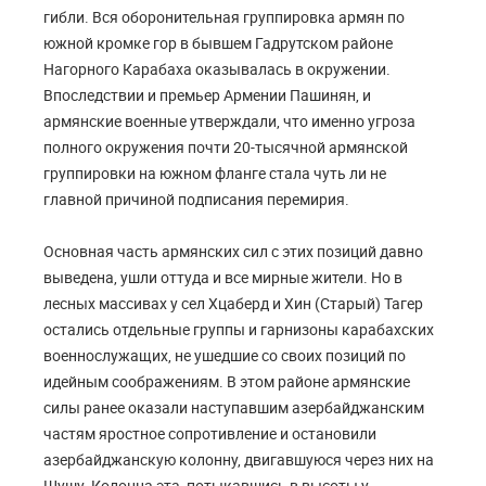
гибли. Вся оборонительная группировка армян по
южной кромке гор в бывшем Гадрутском районе
Нагорного Карабаха оказывалась в окружении.
Впоследствии и премьер Армении Пашинян, и
армянские военные утверждали, что именно угроза
полного окружения почти 20-тысячной армянской
группировки на южном фланге стала чуть ли не
главной причиной подписания перемирия.
Основная часть армянских сил с этих позиций давно
выведена, ушли оттуда и все мирные жители. Но в
лесных массивах у сел Хцаберд и Хин (Старый) Тагер
остались отдельные группы и гарнизоны карабахских
военнослужащих, не ушедшие со своих позиций по
идейным соображениям. В этом районе армянские
силы ранее оказали наступавшим азербайджанским
частям яростное сопротивление и остановили
азербайджанскую колонну, двигавшуюся через них на
Шушу. Колонна эта, потыкавшись в высоты у