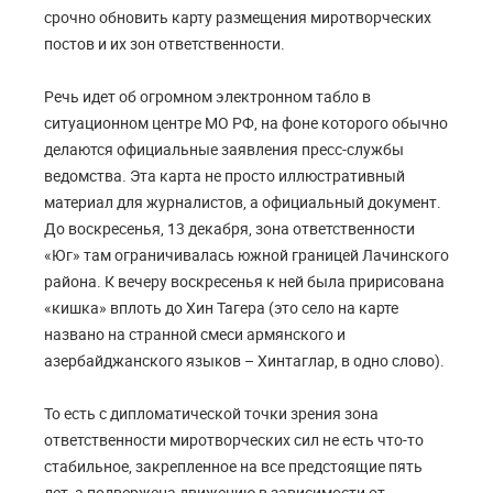
срочно обновить карту размещения миротворческих
постов и их зон ответственности.
Речь идет об огромном электронном табло в
ситуационном центре МО РФ, на фоне которого обычно
делаются официальные заявления пресс-службы
ведомства. Эта карта не просто иллюстративный
материал для журналистов, а официальный документ.
До воскресенья, 13 декабря, зона ответственности
«Юг» там ограничивалась южной границей Лачинского
района. К вечеру воскресенья к ней была пририсована
«кишка» вплоть до Хин Тагера (это село на карте
названо на странной смеси армянского и
азербайджанского языков – Хинтаглар, в одно слово).
То есть с дипломатической точки зрения зона
ответственности миротворческих сил не есть что-то
стабильное, закрепленное на все предстоящие пять
лет, а подвержена движению в зависимости от