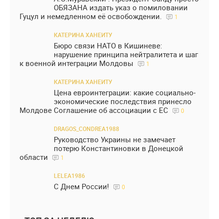
ОБЯЗАНА издать указ о помиловании
Гуцул и немедленном её освобождении.
1
КАТЕРИНА ХАНЕИТУ
Бюро связи НАТО в Кишиневе:
нарушение принципа нейтралитета и шаг
к военной интеграции Молдовы
1
КАТЕРИНА ХАНЕИТУ
Цена евроинтеграции: какие социально-
экономические последствия принесло
Молдове Соглашение об ассоциации с ЕС
0
DRAGOS_CONDREA1988
Руководство Украины не замечает
потерю Константиновки в Донецкой
области
1
LELEA1986
С Днем России!
0