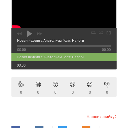
Новая неделя с Анатолием Голя: Налоги
00:00
00:00
Новая неделя с Анатолием Голя: Налоги
03.06
👍
😁
😲
😢
😡
👎
0
0
0
0
0
0
Нашли ошибку?