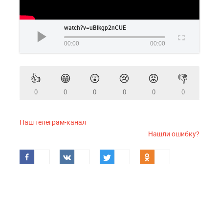
watch?v=uBIkgp2nCUE
00:00
00:00
👍
😁
😲
😢
😡
👎
0
0
0
0
0
0
Наш телеграм-канал
Нашли ошибку?