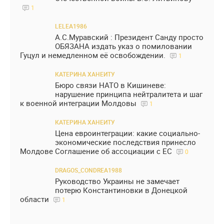
1
LELEA1986
А.С.Муравский : Президент Санду просто
ОБЯЗАНА издать указ о помиловании
Гуцул и немедленном её освобождении.
1
КАТЕРИНА ХАНЕИТУ
Бюро связи НАТО в Кишиневе:
нарушение принципа нейтралитета и шаг
к военной интеграции Молдовы
1
КАТЕРИНА ХАНЕИТУ
Цена евроинтеграции: какие социально-
экономические последствия принесло
Молдове Соглашение об ассоциации с ЕС
0
DRAGOS_CONDREA1988
Руководство Украины не замечает
потерю Константиновки в Донецкой
области
1