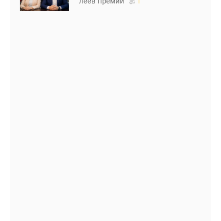
леев премии
1