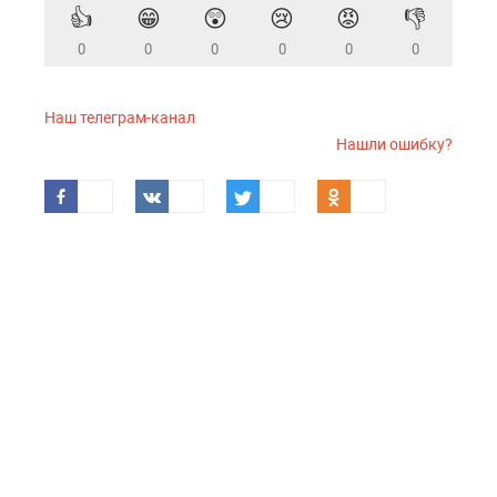
👍
😁
😲
😢
😡
👎
0
0
0
0
0
0
Наш телеграм-канал
Нашли ошибку?