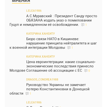
МНЕНИЯ
LELEA1986
А.С.Муравский : Президент Санду просто
ОБЯЗАНА издать указ о помиловании
Гуцул и немедленном её освобождении.
1
КАТЕРИНА ХАНЕИТУ
Бюро связи НАТО в Кишиневе:
нарушение принципа нейтралитета и шаг
к военной интеграции Молдовы
1
КАТЕРИНА ХАНЕИТУ
Цена евроинтеграции: какие социально-
экономические последствия принесло
Молдове Соглашение об ассоциации с ЕС
0
DRAGOS_CONDREA1988
Руководство Украины не замечает
потерю Константиновки в Донецкой
области
1
LELEA1986