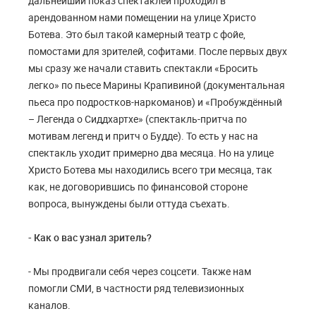
дальнейший показ спектаклей проходил в
арендованном нами помещении на улице Христо
Ботева. Это был такой камерный театр с фойе,
помостами для зрителей, софитами. После первых двух
мы сразу же начали ставить спектакли «Бросить
легко» по пьесе Марины Крапивиной (документальная
пьеса про подростков-наркоманов) и «Пробуждённый
– Легенда о Сиддхартхе» (спектакль-притча по
мотивам легенд и притч о Будде). То есть у нас на
спектакль уходит примерно два месяца. Но на улице
Христо Ботева мы находились всего три месяца, так
как, не договорившись по финансовой стороне
вопроса, вынуждены были оттуда съехать.
- Как о вас узнал зритель?
- Мы продвигали себя через соцсети. Также нам
помогли СМИ, в частности ряд телевизионных
каналов.