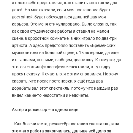
я плохо себе представлял, как ставить спектакли для
детей. Но мне сказали, если моя постановка будет
достойной, будет обсуждаться дальнейшая моя
карьера. Это меня стимулировало. Было сложно, так
как свои студенческие работы я ставил на малой
сцене, в крохотной комнатке, в них играло по два-три
артиста. А здесь предстояло поставить «Бременских
музыкантов» на большой сцене, с 15 актёрами, да ещё
и с танцами, песнями, в общем, целое шоу. К тому же, до
этого я ставил философские спектакли, а тут вдруг
просят сказку. К счастью, я с этим справился. Но хочу
сказать, что после постановки, я ещё года два
дорабатывал этот спектакль, потому что каждый раз
видел какие-то недостатки и недочеты.
Актёр и режиссёр – в одном лице
- Как Вы считаете, режиссёр поставил спектакль, и на
этом его работа закончилась, дальше всё дело за