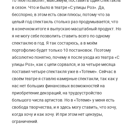
то тебе позволят, максимум, поставить один спектакль
в сезон. Что и было в театре «С улицы Роз». Да,
бесспорно, в этом есть свои плюсы, потому что за
целый год спектакль столько раз продумывается, что
в конечном итоге я выпускаю масштабный продукт. Но
я не могу себе позволить ставить всего по одному
спектаклю в год. Я так состарюсь, а в моём
портофолио будет только 10 постановок. Поэтому
абсолютно понятно, почему я после ухода из театра «С
улицы Роз», как с цепи сорвался, и за четыре месяца
поставил четыре спектакля уже в «Тотеме». Сейчас в
своём театре я ставлю камерные спектакли, так как у
нас нет больших финансовых возможностей на
приобретение декораций, на трудоустройство
большого числа артистов. Но в «Тотеме» у меня есть
свобода творчества, и я здесь могу ставить, что хочу,
когда хочу и как хочу. И при этом нет цензуры,
ограничений.