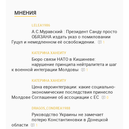
МНЕНИЯ
LELEA1986
А.С.Муравский : Президент Санду просто
ОБЯЗАНА издать указ о помиловании
Гуцул и немедленном её освобождении.
1
КАТЕРИНА ХАНЕИТУ
Бюро связи НАТО в Кишиневе:
нарушение принципа нейтралитета и шаг
к военной интеграции Молдовы
1
КАТЕРИНА ХАНЕИТУ
Цена евроинтеграции: какие социально-
экономические последствия принесло
Молдове Соглашение об ассоциации с ЕС
0
DRAGOS_CONDREA1988
Руководство Украины не замечает
потерю Константиновки в Донецкой
области
1