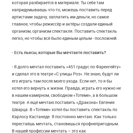
которая разбирается в материале. Ты себе там
напридумываешь что-то, можешь поставить перед
артистами задачу, заплатить им деньги, но самое
главное, чтобы режиссёр и актёры создали единый
организм, организм спектакля. Поставить спектакль
легко, но чтобы всё было единым целым - посложней.
- Есть пьесы, которые Вы мечтаете поставить?
- Я долго мечтал поставить «451 градус по Фаренгейту»
и сделал это в театре «С улицы Роз». Не знаю, будут ли
его играть там после моего ухода. Если нет, то я бы
хотел его вернуть к жизни. Правда, играть его нужно не
в нашем камерном, свободном «Тотеме», а в большом
театре. А ещё мечтаю поставить «Дракона» Евгения
Шварца. В «Тотеме» хотел бы поставить спектакль по
Карлосу Кастанеде. Я постоянно мечтаю. Как только
перестаёшь мечтать, становишься профнепригодным.
В нашей профессии мечтать – это как