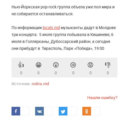
Нью-Йоркская pop-rock группа объела уже пол мира и
не собирается останавливаться.
По информации
locals.md
музыканты дадут в Молдове
три концерта: 5 июля группа побывала в Кишиневе, 6
июля в Голлерканы, Дубоссарский район, а сегодня
они прибудут в Тирасполь, Парк «Победа», 19:00
👍
😁
😲
😢
😡
👎
0
0
0
0
0
0
Источник:
nokta.md
Нашли ошибку?