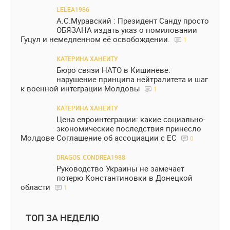
LELEA1986
А.С.Муравский : Президент Санду просто
ОБЯЗАНА издать указ о помиловании
Гуцул и немедленном её освобождении.
1
КАТЕРИНА ХАНЕИТУ
Бюро связи НАТО в Кишиневе:
нарушение принципа нейтралитета и шаг
к военной интеграции Молдовы
1
КАТЕРИНА ХАНЕИТУ
Цена евроинтеграции: какие социально-
экономические последствия принесло
Молдове Соглашение об ассоциации с ЕС
0
DRAGOS_CONDREA1988
Руководство Украины не замечает
потерю Константиновки в Донецкой
области
1
ТОП ЗА НЕДЕЛЮ