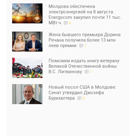
Молдова обеспечена
электроэнергией на 8 августа:
Energocom закупил почти 11 тыс.
МВт·ч
8
Жена бывшего премьера Дорина
Речана получила более 13 млн
леев премии
1
Поможем издать книгу ветерану
Великой Отечественной войны
В.С. Литвинову
1
Новый посол США в Молдове:
Сенат утвердил Джозефа
Буркхалтера
0