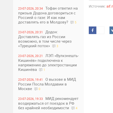
Источник:
aif
Тофан ответил на
23-07-2026, 20:34
призыв Додона договориться с
Россией о газе: И как нам
доставлять его в Молдову?
5
Додон:
23-07-2026, 20:31
Доставлять газ из России
возможно, в том числе через
«Турецкий поток»
3
ЛЭП «Вулкэнешть-
23-07-2026, 20:21
Кишинёв» подключена к
напряжению до электростанции
Кишинёва
1
О вызове в МИД
23-07-2026, 19:41
России Посла Молдавии в
Москве
0
МИД рекомендует
23-07-2026, 19:33
воздержаться от поездок в РФ
без крайней необходимости
4