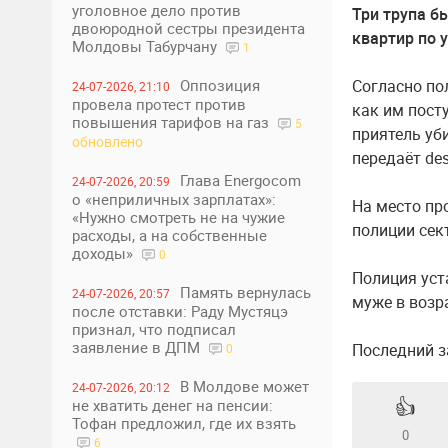
уголовное дело против
Три трупа б
двоюродной сестры президента
квартир по 
Молдовы Табурчану
1
Согласно по
Оппозиция
24-07-2026, 21:10
провела протест против
как им пост
повышения тарифов на газ
5
приятель уб
обновлено
передаёт des
Глава Energocom
24-07-2026, 20:59
о «неприличных зарплатах»:
На место пр
«Нужно смотреть не на чужие
полиции сек
расходы, а на собственные
доходы»
0
Полиция уст
Память вернулась
24-07-2026, 20:57
муже в возра
после отставки: Раду Мустяцэ
признал, что подписал
заявление в ДПМ
Последний за
0
В Молдове может
24-07-2026, 20:12
👍
не хватить денег на пенсии:
Тофан предложил, где их взять
0
6