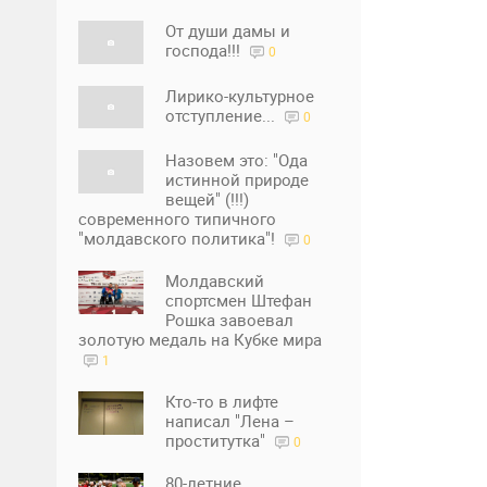
От души дамы и
господа!!!
0
Лирико-культурное
отступление...
0
Назовем это: "Ода
истинной природе
вещей" (!!!)
современного типичного
"молдавского политика"!
0
Молдавский
спортсмен Штефан
Рошка завоевал
золотую медаль на Кубке мира
1
Кто-то в лифте
написал "Лена –
проститутка"
0
80-летние