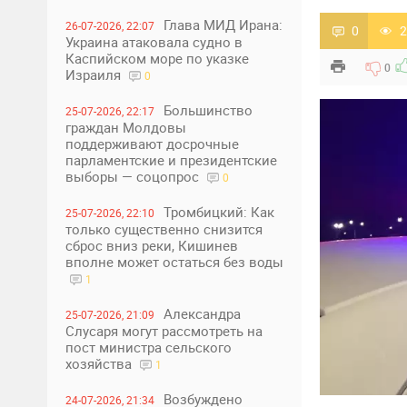
Глава МИД Ирана:
26-07-2026, 22:07
0
2
Украина атаковала судно в
Каспийском море по указке
0
Израиля
0
Большинство
25-07-2026, 22:17
граждан Молдовы
поддерживают досрочные
парламентские и президентские
выборы — соцопрос
0
Тромбицкий: Как
25-07-2026, 22:10
только существенно снизится
сброс вниз реки, Кишинев
вполне может остаться без воды
1
Александра
25-07-2026, 21:09
Слусаря могут рассмотреть на
пост министра сельского
хозяйства
1
Возбуждено
24-07-2026, 21:34