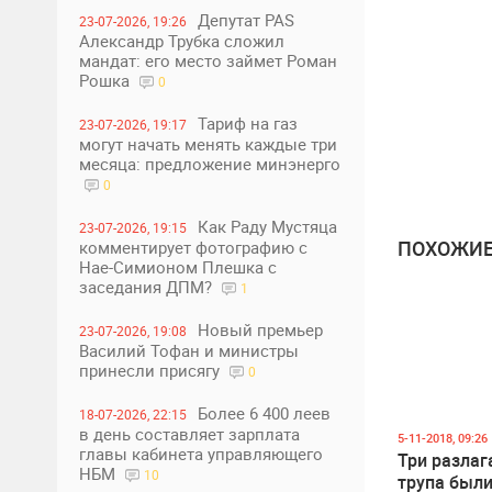
Депутат PAS
23-07-2026, 19:26
Александр Трубка сложил
мандат: его место займет Роман
Рошка
0
Тариф на газ
23-07-2026, 19:17
могут начать менять каждые три
месяца: предложение минэнерго
0
Как Раду Мустяца
23-07-2026, 19:15
ПОХОЖИЕ
комментирует фотографию с
Нае-Симионом Плешка с
заседания ДПМ?
1
Новый премьер
23-07-2026, 19:08
Василий Тофан и министры
принесли присягу
0
Более 6 400 леев
18-07-2026, 22:15
в день составляет зарплата
5-11-2018, 09:26
главы кабинета управляющего
Три разла
НБМ
10
трупа был