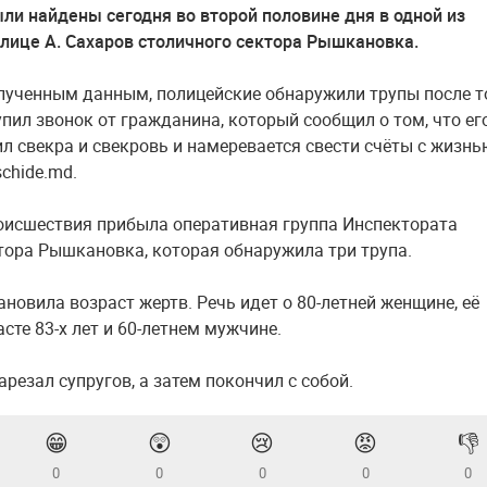
ыли найдены сегодня во второй половине дня в одной из
улице А. Сахаров столичного сектора Рышкановка.
лученным данным, полицейские обнаружили трупы после то
упил звонок от гражданина, который сообщил о том, что ег
ил свекра и свекровь и намеревается свести счёты с жизнь
chide.md.
оисшествия прибыла оперативная группа Инспектората
тора Рышкановка, которая обнаружила три трупа.
ановила возраст жертв. Речь идет о 80-летней женщине, её
сте 83-х лет и 60-летнем мужчине.
резал супругов, а затем покончил с собой.
😁
😲
😢
😡
👎
0
0
0
0
0