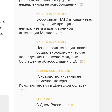
немедленном её освобождении.
1
КАТЕРИНА ХАНЕИТУ
Бюро связи НАТО в Кишиневе:
го,
нарушение принципа
о
нейтралитета и шаг к военной
интеграции Молдовы
ю,
1
КАТЕРИНА ХАНЕИТУ
Цена евроинтеграции: какие
социально-экономические
последствия принесло Молдове
Соглашение об ассоциации с ЕС
0
DRAGOS_CONDREA1988
Руководство Украины не
замечает потерю
Константиновки в Донецкой области
1
LELEA1986
С Днем России!
0