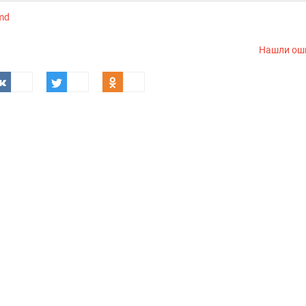
.md
Нашли ош