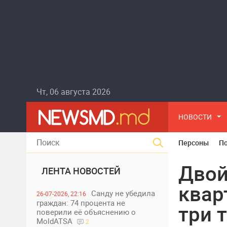
Чт, 06 августа 2026
НОВОСТИ
Персоны
П
Двой
ЛЕНТА НОВОСТЕЙ
квар
Санду не убедила
26-07-2026, 22:16
граждан: 74 процента не
три 
поверили её объяснению о
MoldATSA
2