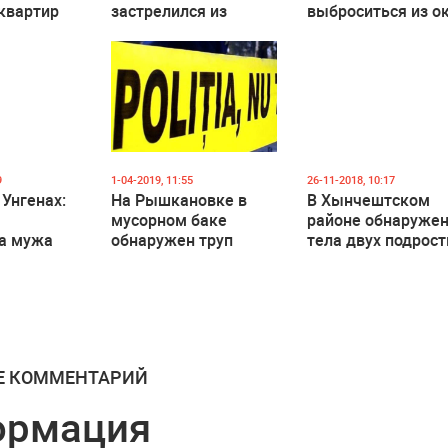
 квартир
застрелился из
выброситься из о
овке
своего оружия
9
1-04-2019, 11:55
26-11-2018, 10:17
 Унгенах:
На Рышкановке в
В Хынчештском
мусорном баке
районе обнаруже
а мужа
обнаружен труп
тела двух подрос
ным
мужчины
со следами
насильственной
смерти
Е КОММЕНТАРИЙ
ормация