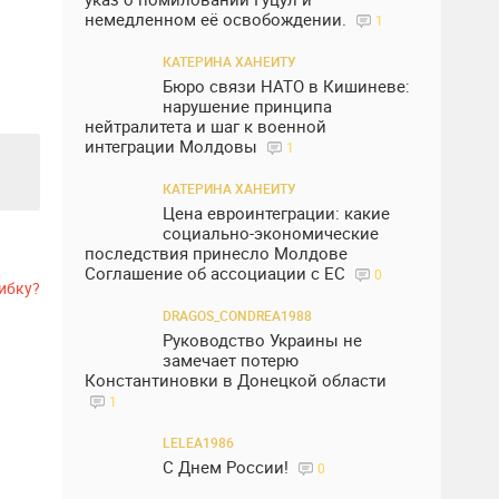
немедленном её освобождении.
1
КАТЕРИНА ХАНЕИТУ
Бюро связи НАТО в Кишиневе:
нарушение принципа
нейтралитета и шаг к военной
интеграции Молдовы
1
КАТЕРИНА ХАНЕИТУ
Цена евроинтеграции: какие
социально-экономические
последствия принесло Молдове
Соглашение об ассоциации с ЕС
0
ибку?
DRAGOS_CONDREA1988
Руководство Украины не
замечает потерю
Константиновки в Донецкой области
1
LELEA1986
С Днем России!
0