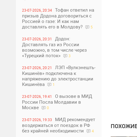
Тофан ответил на
23-07-2026, 20:34
призыв Додона договориться с
Россией о газе: И как нам
доставлять его в Молдову?
5
Додон:
23-07-2026, 20:31
Доставлять газ из России
возможно, в том числе через
«Турецкий поток»
3
ЛЭП «Вулкэнешть-
23-07-2026, 20:21
Кишинёв» подключена к
напряжению до электростанции
Кишинёва
1
О вызове в МИД
23-07-2026, 19:41
России Посла Молдавии в
Москве
0
МИД рекомендует
23-07-2026, 19:33
воздержаться от поездок в РФ
ПОХОЖИЕ
без крайней необходимости
4