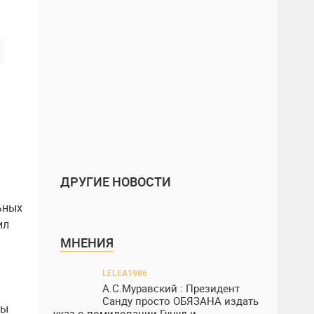
ДРУГИЕ НОВОСТИ
ьных
ил
МНЕНИЯ
LELEA1986
А.С.Муравский : Президент
Санду просто ОБЯЗАНА издать
бы
указ о помиловании Гуцул и