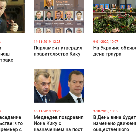
2
14-11-2019, 13:28
9-01-2020, 10:07
и
Парламент утвердил
На Украине объяв
 наш
правительство Кику
день траура
траке
8
16-11-2019, 13:26
3-10-2019, 10:35
заседание
Медведев поздравил
В День вина буде
ьстве: что
Иона Кику с
изменено движен
премьер с
назначением на пост
общественного
и
премьера Молдовы
транспорта