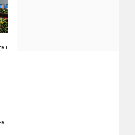
лен
т
ие