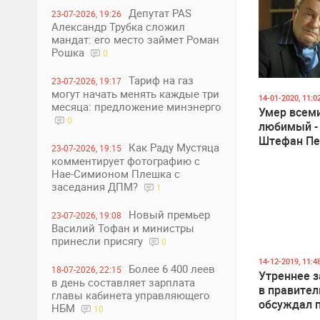
Депутат PAS
23-07-2026, 19:26
Александр Трубка сложил
мандат: его место займет Роман
Рошка
0
Тариф на газ
23-07-2026, 19:17
могут начать менять каждые три
14-01-2020, 11:0
месяца: предложение минэнерго
Умер всем
0
любимый -
Штефан Пе
Как Раду Мустяца
23-07-2026, 19:15
комментирует фотографию с
Нае-Симионом Плешка с
заседания ДПМ?
1
Новый премьер
23-07-2026, 19:08
Василий Тофан и министры
принесли присягу
0
14-12-2019, 11:4
Более 6 400 леев
18-07-2026, 22:15
Утреннее 
в день составляет зарплата
в правител
главы кабинета управляющего
обсуждал 
НБМ
10
министрам