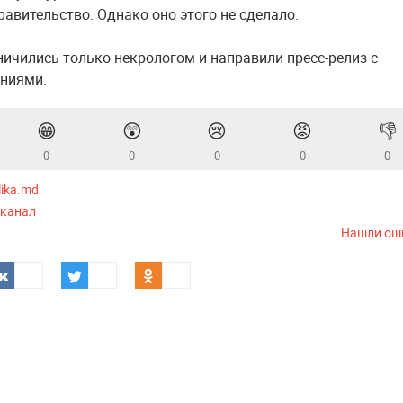
равительство. Однако оно этого не сделало.
ничились только некрологом и направили пресс-релиз с
ниями.
😁
😲
😢
😡
👎
0
0
0
0
0
lika.md
-канал
Нашли ош