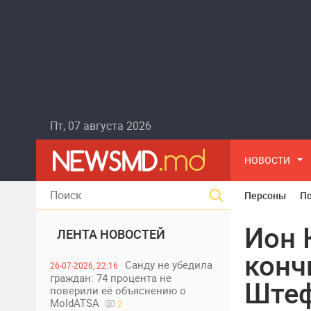
Пт, 07 августа 2026
НОВОСТИ
Персоны
П
Ион 
ЛЕНТА НОВОСТЕЙ
конч
Санду не убедила
26-07-2026, 22:16
граждан: 74 процента не
Штеф
поверили её объяснению о
MoldATSA
2