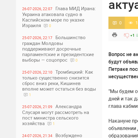
акту
Глава МИД Ирана:
26-07-2026, 22:07
Украина атаковала судно в
Каспийском море по указке
0
1
Израиля
0
+1
Большинство
25-07-2026, 22:17
граждан Молдовы
поддерживают досрочные
Вопрос не а
парламентские и президентские
выборы — соцопрос
0
будут объяв
Петраке пос
Тромбицкий: Как
25-07-2026, 22:10
несуществен
только существенно снизится
сброс вниз реки, Кишинев
вполне может остаться без воды
"Мы будем о
1
дней и так д
глава кабми
Александра
25-07-2026, 21:09
Слусаря могут рассмотреть на
пост министра сельского
Накануне пр
хозяйства
1
объявлении 
Возбуждено
образования
24-07-2026, 21:34