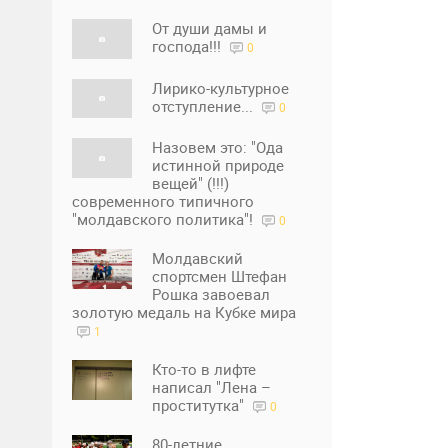
От души дамы и
господа!!!
0
Лирико-культурное
отступление...
0
Назовем это: "Ода
истинной природе
вещей" (!!!)
современного типичного
"молдавского политика"!
0
Молдавский
спортсмен Штефан
Рошка завоевал
золотую медаль на Кубке мира
1
Кто-то в лифте
написал "Лена –
проститутка"
0
80-летние