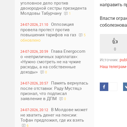
уголовное дело против
направить п
двоюродной сестры президента
Молдовы Табурчану
1
Власти огра
Оппозиция
соболезнова
24-07-2026, 21:10
провела протест против
повышения тарифов на газ
5
👍
обновлено
0
Глава Energocom
24-07-2026, 20:59
о «неприличных зарплатах»:
Источник:
pub
«Нужно смотреть не на чужие
расходы, а на собственные
Наш телеграм
доходы»
0
Память вернулась
24-07-2026, 20:57
после отставки: Раду Мустяцэ
признал, что подписал
заявление в ДПМ
0
В Молдове может
24-07-2026, 20:12
не хватить денег на пенсии:
Тофан предложил, где их взять
6