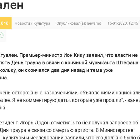
ален
 848
Новости
/
Культура
Опубликовал(а):
newsmd
15-01-2020, 12:45
ктуален. Премьер-министр Ион Кику заявил, что власти не
лять День траура в связи с кончиной музыканта Штефана
кольку, он скончался два дня назад и тема уже
на.
чень осторожны с назначениями, объявлениями национал
алее. Я не комментирую даты, которые уже прошли", - заяв
на.
езидент Игорь Додон отметил, что не получал запросов об
Дня траура в связи со смертью артиста. В Министерстве
, культуры и исследований заявили, что его должно было 