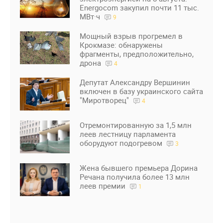
Energocom закупил почти 11 тыс.
МВт·ч
9
Мощный взрыв прогремел в
Крокмазе: обнаружены
фрагменты, предположительно,
дрона
4
Депутат Александру Вершинин
включен в базу украинского сайта
"Миротворец"
4
Отремонтированную за 1,5 млн
леев лестницу парламента
оборудуют подогревом
3
Жена бывшего премьера Дорина
Речана получила более 13 млн
леев премии
1