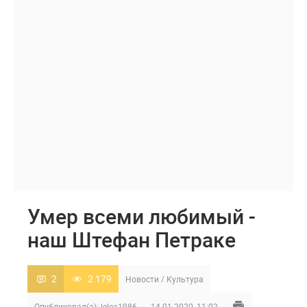
Умер всеми любимый -
наш Штефан Петраке
2
2 179
Новости
/
Культура
Опубликовал(а):
lelea1986
14-01-2020, 11:02