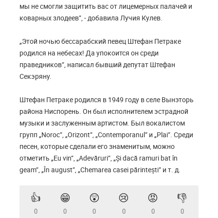
мы не смогли защитить вас от лицемерных палачей и
коварных злодеев”, - добавила Лучия Кулев.
„Этой ночью бессарабский певец Штефан Петраке
родился на небесах! Да упокоится он среди
праведников”, написал бывший депутат Штефан
Секэряну.
Штефан Петраке родился в 1949 году в селе Вынэторь
района Ниспорень. Он был исполнителем эстрадной
музыки и заслуженным артистом. Был вокалистом
групп „Noroc”, „Orizont”, „Contemporanul” и „Plai”. Среди
песен, которые сделали его знаменитым, можно
отметить „Eu vin”, „Adevăruri”, „Și dacă ramuri bat în
geam”, „În august”, „Chemarea casei părintești” и т. д.
👍
😁
😲
😢
😡
👎
0
0
0
0
0
0