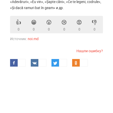
«Adevăruri», «Eu vin», «Șapte căni», «Ce te legeni, codrule»,
«Și dacă ramuri bat în geam» и др.
👍
😁
😲
😢
😡
👎
0
0
0
0
0
0
Источник:
noi.md
Нашли ошибку?