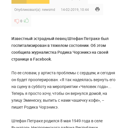
Опубликовал(а):
newsmd
14-02-2019, 10:44
0
Известный эстрадный певец Штефан Петраке был
госпитализирован в тяжелом состоянии. Об этом
сообщила журналистка Родика Чорэникэ на своей
странице в Facebook.
По ее словам, у артиста проблемы с сердцем, и сегодня
он будет прооперирован. «Я так надеялась вернуть его
на сцену в субботу на мероприятии «Человек года»...
Теперь я просто хочу, чтобы он вернулся домой, на
улицу Эминеску, выпить с нами чашечку кофе», –
пишет Родика Чорэникэ.
Штефан Петраке родился 8 мая 1949 года в селе
Вынэторь Ниспоренского района Республики