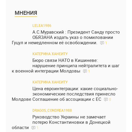
МНЕНИЯ
LELEA1986
А.С.Муравский : Президент Санду просто
ОБЯЗАНА издать указ о помиловании
Гуцул и немедленном её освобождении.
1
КАТЕРИНА ХАНЕИТУ
Бюро связи НАТО в Кишиневе:
нарушение принципа нейтралитета и шаг
к военной интеграции Молдовы
1
КАТЕРИНА ХАНЕИТУ
Цена евроинтеграции: какие социально-
экономические последствия принесло
Молдове Соглашение об ассоциации с ЕС
0
DRAGOS_CONDREA1988
Руководство Украины не замечает
потерю Константиновки в Донецкой
области
1